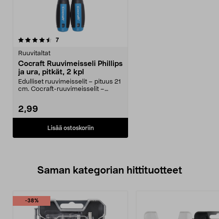
arvostelut
7
Ruuvitaltat
Cocraft Ruuvimeisseli Phillips
ja ura, pitkät, 2 kpl
Edulliset ruuvimeisselit – pituus 21
cm. Cocraft-ruuvimeisselit –
sopivat sekä u...
2,99
Lisää ostoskoriin
Saman kategorian hittituotteet
-38%