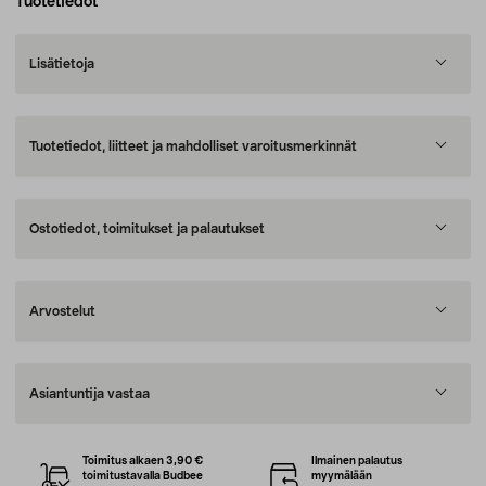
Tuotetiedot
Lisätietoja
Tuotetiedot, liitteet ja mahdolliset varoitusmerkinnät
Ostotiedot, toimitukset ja palautukset
Arvostelut
Asiantuntija vastaa
Toimitus alkaen 3,90 €
Ilmainen palautus
toimitustavalla Budbee
myymälään