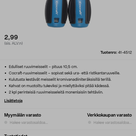
2,99
(sis. ALV:n)
Tuotenro:
41-4512
Edulliset ruuvimeisselit – pituus 10,5 cm.
Cocraft-ruuvimeisselit – sopivat sekä ura- että ristikantaruuveille.
Kulutusta kestävät meisselit kromivanadiiniteräksisillä terillä.
Kahvat on muotoiltu tukeviksi ja miellyttäviksi pitää kädessä.
2 kpl perinteisiä ruuvimeisseleitä monenlaisiin tehtäviin.
Lisätietoja
Myymälän varasto
Verkkokaupan varasto
Hakee varastosaldoa...
Hakee varastosaldoa...