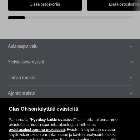
Lisää ostoskoriin
Lisää ostoskoriin
Alatunniste
Asiakaspalvelu
Yleisiä kysymyksiä
Tietoa meistä
Ajankohtaista
Clas Ohlson käyttää evästeitä
Muut yrityksemme
Painamalla
”Hyväksy kaikki evästeet”
sallit, että tallennamme
Etsi myymälä
evästeitä ja muuta seurantateknologiaa laitteellesi
evästeselosteemme mukaisesti
. Evästeitä käytetään sivuston
käyttökokemuksen parantamiseen ja käytön analysointiin sekä
mainonnan kohdentamiseen. Käytämme neljänlaisia evästeitä: