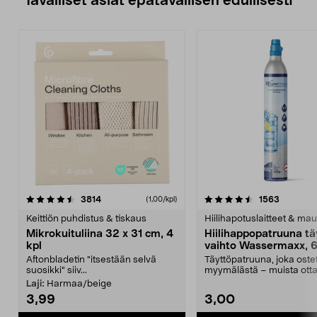
Tavalliset asiat epätavallisen edullisesti
4.5viidestä
arvostelut
4.5viidestä
arvostelu
3814
1563
(1,00/kpl)
tähdestä
t
Keittiön puhdistus & tiskaus
Hiilihapotuslaitteet & mau
Mikrokuituliina 32 x 31 cm, 4
Hiilihappopatruuna tä
kpl
vaihto Wassermaxx, 6
Aftonbladetin "itsestään selvä
Täyttöpatruuna, joka ost
suosikki" siiv...
myymälästä – muista ott
patruuna mukaasi m...
Laji:
Harmaa/beige
3,99
3,00