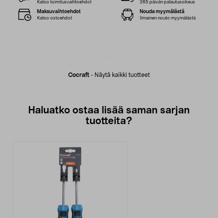
Katso toimitusvaihtoehdot
365 päivän palautusoikeus
Maksuvaihtoehdot
Nouda myymälästä
Katso ostoehdot
Ilmainen nouto myymälästä
Cocraft
-
Näytä kaikki tuotteet
Haluatko ostaa lisää saman sarjan
tuotteita?