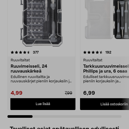
4.5 viidestä
arvostelut
4.5 viidestä
arvostelut
377
192
tähdestä
t
Ruuvitaltat
Ruuvitaltat
Ruuvimeisseli, 24
Tarkkuusruuvimeissel
ruuvauskärkeä
Phillips ja ura, 6 osaa
Edullinen ruuvitaltta ja
Edulliset tarkkuusruuvimei
ruuvauskärjet pieniin korjauksiin ja
pieniin korjauksiin ja
elektroniikkatöihi...
elektroniikkatöihin. Vai...
4,99
6,99
7,99
Lue lisää
Lisää ostoskoriin