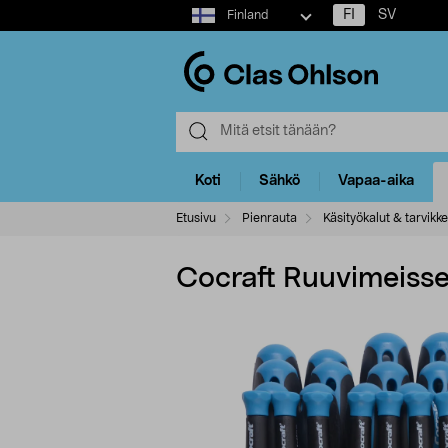
Select
FI
SV
Finland
market
Koti
Sähkö
Vapaa-aika
Etusivu
Pienrauta
Käsityökalut & tarvikk
Cocraft Ruuvimeisseli