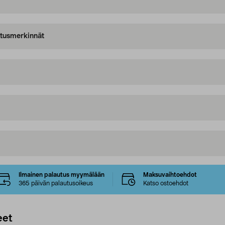
oitusmerkinnät
Ilmainen palautus myymälään
Maksuvaihtoehdot
365 päivän palautusoikeus
Katso ostoehdot
eet