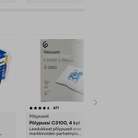
4.5viidestä
arvostelut
4.5
471
6
tähdestä
tähdestä
Pölypussit
Kierrätys & ro
Pölypussi C3100, 4 kpl
Roskapussi,
kahvat, 30 l
Laadukkaat pölypussit ovat
markkinoiden parhaimpia.
A-
Testivoittaja 