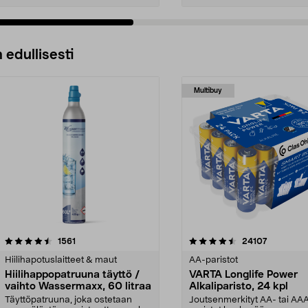
 edullisesti
Multibuy
4.5viidestä
arvostelut
4.5viidestä
arvostelut
1561
24107
tähdestä
Hiilihapotuslaitteet & maut
AA-paristot
Hiilihappopatruuna täyttö /
VARTA Longlife Power
vaihto Wassermaxx, 60 litraa
Alkaliparisto, 24 kpl
Täyttöpatruuna, joka ostetaan
Joutsenmerkityt AA- tai AA