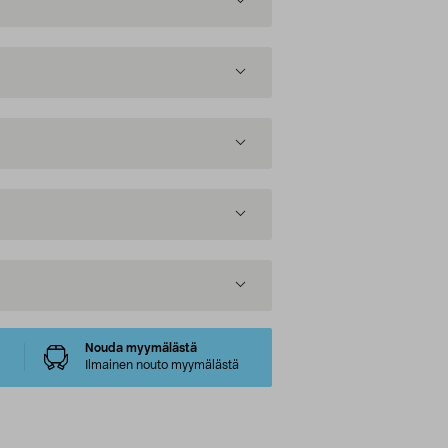
Nouda myymälästä
Ilmainen nouto myymälästä