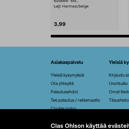
suosikki" siiv...
Laji:
Harmaa/beige
3,99
Lisää ostoskoriin
Alatunniste
Asiakaspalvelu
Yleisiä k
Yleisiä kysymyksiä
Kirjaudu s
Ota yhteyttä
Unohtuiko
Palautusehdot
Omat tied
Tee palautus / reklamaatio
Tilaushisto
Cookie policy
Toimitustavat
Clas Ohlson käyttää evästei
Saavutettavuus