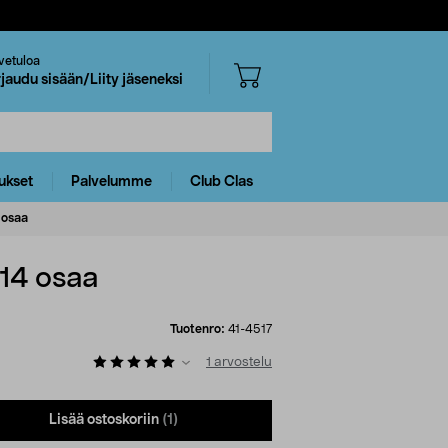
vetuloa
rjaudu sisään/Liity jäseneksi
ukset
Palvelumme
Club Clas
4 osaa
114 osaa
Tuotenro:
41-4517
1
arvostelu
Lisää ostoskoriin
(1)