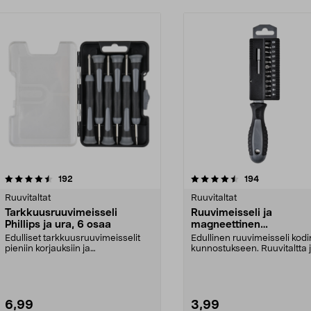
4.5 viidestä
arvostelut
4.5 viidestä
arvostelut
192
194
tähdestä
Ruuvitaltat
Ruuvitaltat
Tarkkuusruuvimeisseli
Ruuvimeisseli ja
Phillips ja ura, 6 osaa
magneettinen
ruuvauskärkipidike, 12
Edulliset tarkkuusruuvimeisselit
Edullinen ruuvimeisseli kodi
ruuvauskärkeä
pieniin korjauksiin ja
kunnostukseen. Ruuvitaltta 
elektroniikkatöihin. Vai...
laatikko ruuvauskärj...
6,99
3,99