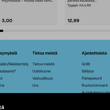
myymälästä – muista ottaa vanha
paristot kaukosää...
patruuna mukaasi m...
Tyyppi:
AA/LR6
3,00
12,99
Lisää ostoskoriin
Lisää ostoskoriin
ysymyksiä
Tietoa meistä
Ajankohtaista
isään/Rekisteröidy
Tietoa meistä
Grillit
 salasana?
Uutishuone
Säilytys
ot
Vastuullisuus
Painepesurit
ria
Ura
Ruohotrimmerit
Aurinkokennovala
tä