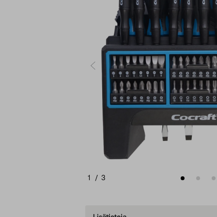
1
/
3