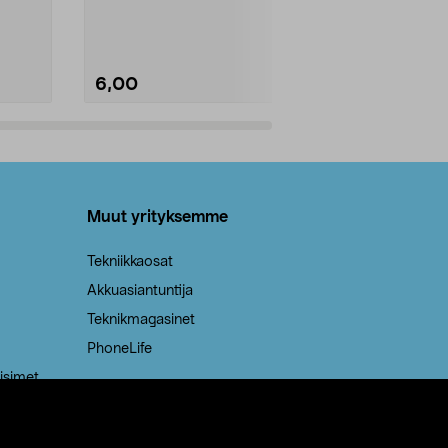
Kestävä, jopa 50 % suurempi ...
roskapussi u
Roskapussi, jo
6,00
2,00
Lisää ostoskoriin
Lisää
Muut yrityksemme
Tekniikkaosat
Akkuasiantuntija
Teknikmagasinet
PhoneLife
isimet