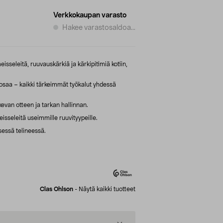
Verkkokaupan varasto
Hakee varastosaldoa...
eisseleitä, ruuvauskärkiä ja kärkipitimiä kotiin,
osaa – kaikki tärkeimmät työkalut yhdessä
evan otteen ja tarkan hallinnan.
isseleitä useimmille ruuvityypeille.
sessä telineessä.
Clas Ohlson
-
Näytä kaikki tuotteet