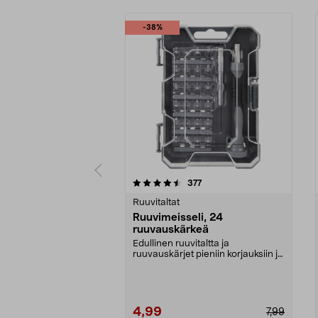
-38%
5 viidestä
4.5 viidestä
arvostelut
377
tähdestä
tähdestä
Ruuvitaltat
Ruuvimeisseli, 24
ruuvauskärkeä
Edullinen ruuvitaltta ja
ruuvauskärjet pieniin korjauksiin ja
elektroniikkatöihi...
4,99
7,99