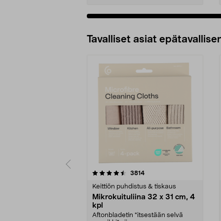
Tavalliset asiat epätavallisen
5viidestä
4.5viidestä
arvostelut
3814
tähdestä
tähdestä
Keittiön puhdistus & tiskaus
Mikrokuituliina 32 x 31 cm, 4
kpl
Aftonbladetin "itsestään selvä