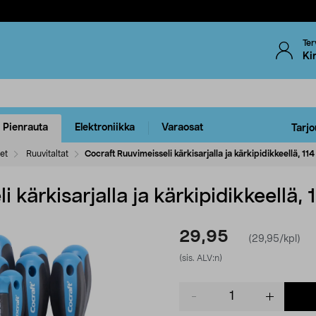
Ter
Ki
Pienrauta
Elektroniikka
Varaosat
Tarjo
eet
Ruuvitaltat
Cocraft Ruuvimeisseli kärkisarjalla ja kärkipidikkeellä, 11
 kärkisarjalla ja kärkipidikkeellä, 
29,95
(29,95/kpl)
(sis. ALV:n)
Product
quantity