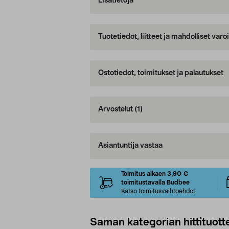
Lisätietoja
Tuotetiedot, liitteet ja mahdolliset var
Ostotiedot, toimitukset ja palautukset
Arvostelut
(1)
Asiantuntija vastaa
Toimitus alkaen 3,90 €
toimitustavalla Budbee
Katso toimitusvaihtoehdot
Saman kategorian hittituott