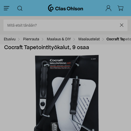
Etusivu
Pienrauta
Maalaus & DIY
Maalaustelat
Cocraft Tapeto
Cocraft Tapetointityökalut, 9 osaa