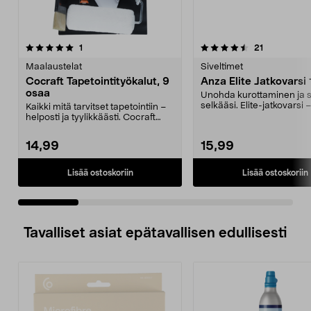
4.5 viidestä
arvostelut
4.5 viidestä
arvostelut
1
21
tähdestä
t
Maalaustelat
Siveltimet
Cocraft Tapetointityökalut, 9
Anza Elite Jatkovarsi
osaa
Unohda kurottaminen ja 
selkääsi. Elite-jatkovarsi 
Kaikki mitä tarvitset tapetointiin –
115 cm:n päähän...
helposti ja tyylikkäästi. Cocraft
tapetoint...
14,99
15,99
Lisää ostoskoriin
Lisää ostoskoriin
Tavalliset asiat epätavallisen edullisesti