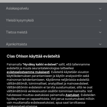
Alatunniste
Asiakaspalvelu
Yleisiä kysymyksiä
Tietoa meistä
Ajankohtaista
Clas Ohlson käyttää evästeitä
Muut yrityksemme
Painamalla
”Hyväksy kaikki evästeet”
sallit, että tallennamme
Etsi myymälä
evästeitä ja muuta seurantateknologiaa laitteellesi
evästeselosteemme mukaisesti
. Evästeitä käytetään sivuston
käyttökokemuksen parantamiseen ja käytön analysointiin sekä
mainonnan kohdentamiseen. Käytämme neljänlaisia evästeitä:
SE
NO
FI
välttämättömät, toiminnalliset, analyyttiset ja mainosevästeet.
Välttämättömiin evästeisiin ei tarvita suostumustasi, sillä ne ovat
FI
SV
välttämättömiä verkkosivuston sisällön toimimisen kannalta. Voit
halutessasi muuttaa asetuksiasi painamalla
Asetukset
. Evästeiden
hyväksyminen on vapaaehtoista. Voit perua suostumuksesi milloin
vain muuttamalla evästeasetuksiasi, apua saat tarvittaessa
asiakaspalvelustamme.