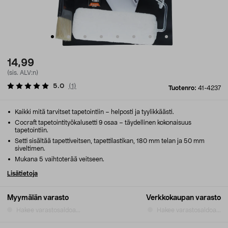
14,99
(sis. ALV:n)
5.0
(
1
)
Tuotenro:
41-4237
Kaikki mitä tarvitset tapetointiin – helposti ja tyylikkäästi.
Cocraft tapetointityökalusetti 9 osaa – täydellinen kokonaisuus
tapetointiin.
Setti sisältää tapettiveitsen, tapettilastikan, 180 mm telan ja 50 mm
siveltimen.
Mukana 5 vaihtoterää veitseen.
Lisätietoja
Myymälän varasto
Verkkokaupan varasto
Hakee varastosaldoa...
Hakee varastosaldoa...