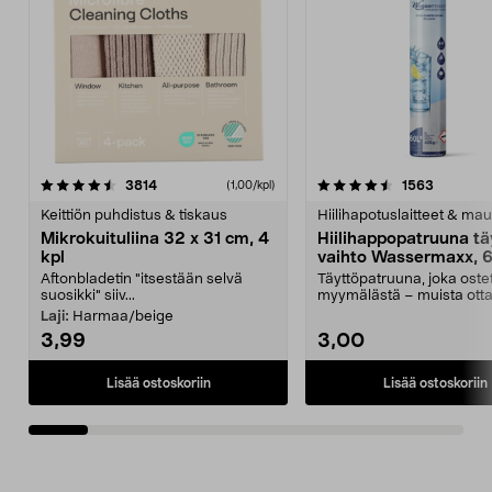
4.5viidestä
arvostelut
4.5viidestä
arvostelu
3814
1563
(1,00/kpl)
tähdestä
t
Keittiön puhdistus & tiskaus
Hiilihapotuslaitteet & mau
Mikrokuituliina 32 x 31 cm, 4
Hiilihappopatruuna tä
kpl
vaihto Wassermaxx, 6
Aftonbladetin "itsestään selvä
Täyttöpatruuna, joka ost
suosikki" siiv...
myymälästä – muista ott
patruuna mukaasi m...
Laji:
Harmaa/beige
3,99
3,00
Lisää ostoskoriin
Lisää ostoskoriin