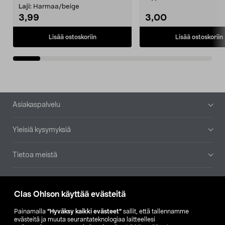
patruuna mukaasi m...
Laji:
Harmaa/beige
3,99
3,00
Lisää ostoskoriin
Lisää ostoskoriin
Alatunniste
Asiakaspalvelu
Yleisiä kysymyksiä
Tietoa meistä
Ajankohtaista
Clas Ohlson käyttää evästeitä
Muut yrityksemme
Painamalla
”Hyväksy kaikki evästeet”
sallit, että tallennamme
evästeitä ja muuta seurantateknologiaa laitteellesi