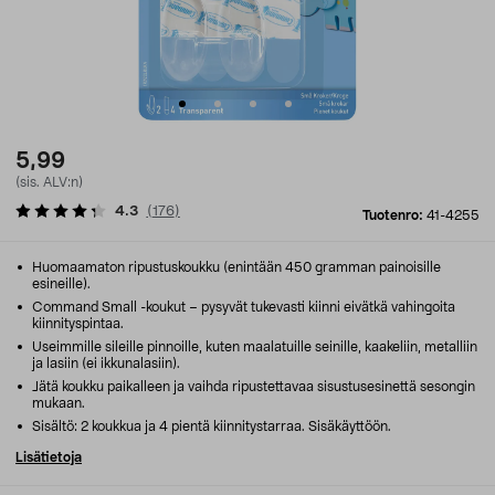
5,99
(sis. ALV:n)
4.3
(
176
)
Tuotenro:
41-4255
Huomaamaton ripustuskoukku (enintään 450 gramman painoisille
esineille).
Command Small -koukut – pysyvät tukevasti kiinni eivätkä vahingoita
kiinnityspintaa.
Useimmille sileille pinnoille, kuten maalatuille seinille, kaakeliin, metalliin
ja lasiin (ei ikkunalasiin).
Jätä koukku paikalleen ja vaihda ripustettavaa sisustusesinettä sesongin
mukaan.
Sisältö: 2 koukkua ja 4 pientä kiinnitystarraa. Sisäkäyttöön.
Lisätietoja