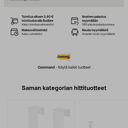
Toimitus alkaen 3,90 €
Ilmainen palautus
toimitustavalla Budbee
myymälään
Katso toimitusvaihtoehdot
365 päivän palautusoikeus
Maksuvaihtoehdot
Nouda myymälästä
Katso ostoehdot
Ilmainen nouto myymälästä
Command
-
Näytä kaikki tuotteet
Saman kategorian hittituotteet