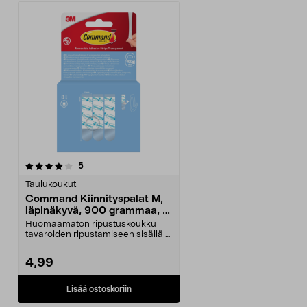
arvostelut
5
Taulukoukut
Command Kiinnityspalat M,
läpinäkyvä, 900 grammaa, 8
kpl
Huomaamaton ripustuskoukku
tavaroiden ripustamiseen sisällä –
kantavuus jopa 900...
4,99
Lisää ostoskoriin