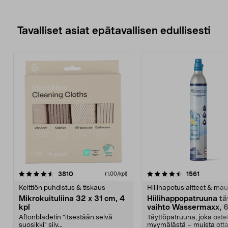
Tavalliset asiat epätavallisen edullisesti
4.5viidestä
arvostelut
4.5viidestä
arvostelu
3810
1561
(1,00/kpl)
tähdestä
t
Keittiön puhdistus & tiskaus
Hiilihapotuslaitteet & mau
Mikrokuituliina 32 x 31 cm, 4
Hiilihappopatruuna tä
kpl
vaihto Wassermaxx, 6
Aftonbladetin "itsestään selvä
Täyttöpatruuna, joka ost
suosikki" siiv...
myymälästä – muista ott