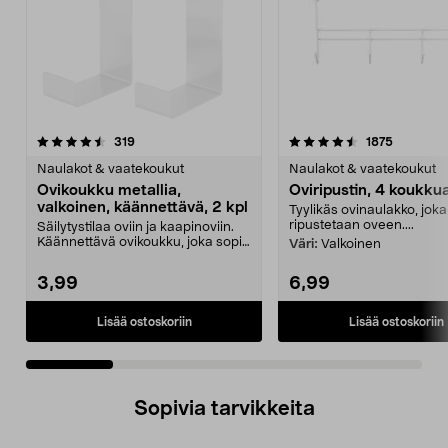
4.5 viidestä
arvostelut
4.5 viidestä
arvostelu
319
1875
tähdestä
t
Naulakot & vaatekoukut
Naulakot & vaatekoukut
Ovikoukku metallia,
Oviripustin, 4 koukku
valkoinen, käännettävä, 2 kpl
Tyylikäs ovinaulakko, joka
ripustetaan oveen....
Säilytystilaa oviin ja kaapinoviin.
Käännettävä ovikoukku, joka sopii
Väri:
Valkoinen
jopa 20 mm...
3,99
6,99
Lisää ostoskoriin
Lisää ostoskoriin
Sopivia tarvikkeita