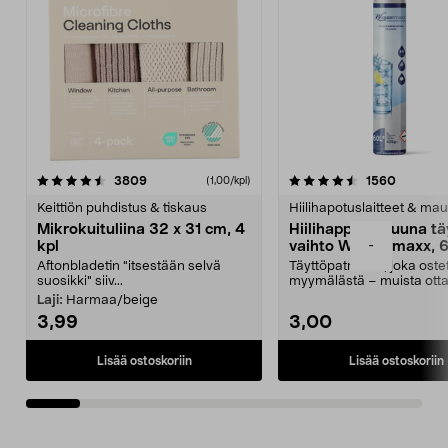
4.5viidestä
arvostelut
4.5viidestä
arvostel
3809
1560
(1,00/kpl)
tähdestä
t
Keittiön puhdistus & tiskaus
Hiilihapotuslaitteet & mau
Mikrokuituliina 32 x 31 cm, 4
Hiilihappopatruuna tä
-
kpl
vaihto Wassermaxx, 6
Aftonbladetin "itsestään selvä
Täyttöpatruuna, joka ost
suosikki" siiv...
myymälästä – muista ott
patruuna mukaasi m...
Laji:
Harmaa/beige
3,99
3,00
Lisää ostoskoriin
Lisää ostoskoriin