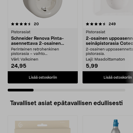
4.5 viidestä
arvostelut
4.5 viidestä
arvostelut
20
249
tähdestä
t
Pistorasiat
Pistorasiat
Schneider Renova Pinta-
2-osainen uppoasenn
asennettava 2-osainen
seinäpistorasia Cote
pistorasia, maadoitettu
Perinteinen retrohenkinen
2-osainen uppoasennett
pistorasia – vaihto...
pistorasia.
Väri:
Valkoinen
Laji:
Maadoittamaton
24,95
5,99
Lisää ostoskoriin
Lisää ostoskoriin
Tavalliset asiat epätavallisen edullisesti