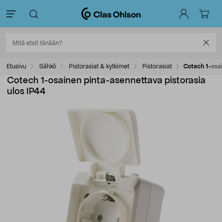
Etusivu
Sähkö
Pistorasiat & kytkimet
Pistorasiat
Cotech 1-osai
Cotech 1-osainen pinta-asennettava pistorasia
ulos IP44