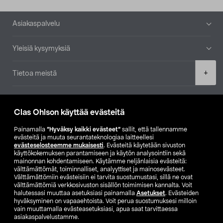
Alatunniste
Asiakaspalvelu
Yleisiä kysymyksiä
Product
+
Tietoa meistä
quantity
Ajankohtaista
Clas Ohlson käyttää evästeitä
Muut yrityksemme
Painamalla
”Hyväksy kaikki evästeet”
sallit, että tallennamme
evästeitä ja muuta seurantateknologiaa laitteellesi
evästeselosteemme mukaisesti
. Evästeitä käytetään sivuston
Etsi myymälä
käyttökokemuksen parantamiseen ja käytön analysointiin sekä
mainonnan kohdentamiseen. Käytämme neljänlaisia evästeitä:
välttämättömät, toiminnalliset, analyyttiset ja mainosevästeet.
SE
NO
FI
Välttämättömiin evästeisiin ei tarvita suostumustasi, sillä ne ovat
välttämättömiä verkkosivuston sisällön toimimisen kannalta. Voit
FI
SV
halutessasi muuttaa asetuksiasi painamalla
Asetukset
. Evästeiden
hyväksyminen on vapaaehtoista. Voit perua suostumuksesi milloin
vain muuttamalla evästeasetuksiasi, apua saat tarvittaessa
asiakaspalvelustamme.