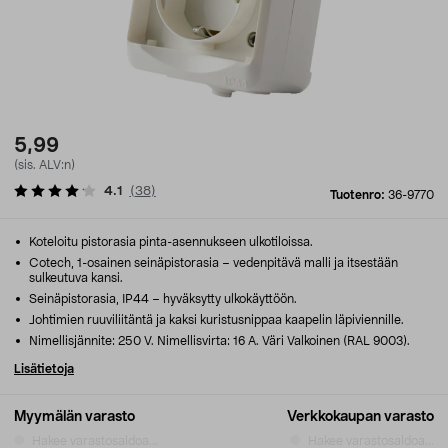
5,99
(sis. ALV:n)
4.1
(
38
)
Tuotenro:
36-9770
Koteloitu pistorasia pinta-asennukseen ulkotiloissa.
Cotech, 1-osainen seinäpistorasia – vedenpitävä malli ja itsestään
sulkeutuva kansi.
Seinäpistorasia, IP44 – hyväksytty ulkokäyttöön.
Johtimien ruuviliitäntä ja kaksi kuristusnippaa kaapelin läpiviennille.
Nimellisjännite: 250 V. Nimellisvirta: 16 A. Väri Valkoinen (RAL 9003).
Lisätietoja
Myymälän varasto
Verkkokaupan varasto
Hakee varastosaldoa...
Hakee varastosaldoa...