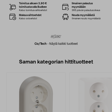
Toimitus alkaen 3,90 €
Ilmainen palautus
toimitustavalla Budbee
myymälään
Katso toimitusvaihtoehdot
365 päivän palautusoikeus
Maksuvaihtoehdot
Nouda myymälästä
Katso ostoehdot
Ilmainen nouto myymälästä
Co/tech
-
Näytä kaikki tuotteet
Saman kategorian hittituotteet