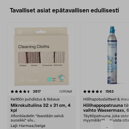
Tavalliset asiat epätavallisen edullisesti
4.5viidestä
arvostelut
4.5viidestä
arvostelu
3817
1563
(1,00/kpl)
tähdestä
t
Keittiön puhdistus & tiskaus
Hiilihapotuslaitteet & mau
Mikrokuituliina 32 x 31 cm, 4
Hiilihappopatruuna tä
kpl
vaihto Wassermaxx, 6
Aftonbladetin "itsestään selvä
Täyttöpatruuna, joka ost
suosikki" siiv...
myymälästä – muista ott
patruuna mukaasi m...
Laji:
Harmaa/beige
-