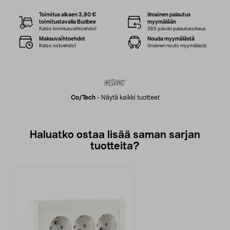
Toimitus alkaen 3,90 €
Ilmainen palautus
toimitustavalla Budbee
myymälään
Katso toimitusvaihtoehdot
365 päivän palautusoikeus
Maksuvaihtoehdot
Nouda myymälästä
Katso ostoehdot
Ilmainen nouto myymälästä
Co/tech
-
Näytä kaikki tuotteet
Haluatko ostaa lisää saman sarjan
tuotteita?