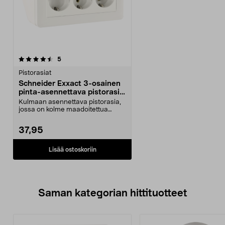
arvostelut
5
Pistorasiat
Schneider Exxact 3-osainen
pinta-asennettava pistorasia
kulmaan
Kulmaan asennettava pistorasia,
jossa on kolme maadoitettua
pistorasiaa ja liitä...
37,95
Lisää ostoskoriin
Saman kategorian hittituotteet