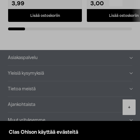
3,99
3,00
Lisää ostoskoriin
Lisää ostoskoriin
Alatunniste
Asiakaspalvelu
Yleisiä kysymyksiä
Tietoa meistä
Ajankohtaista
Product
+
quantity
Muut yrityksemme
Clas Ohlson käyttää evästeitä
Etsi myymälä