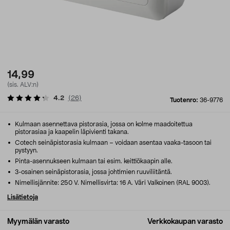
14,99
(sis. ALV:n)
4.2
(
26
)
Tuotenro:
36-9776
Kulmaan asennettava pistorasia, jossa on kolme maadoitettua
pistorasiaa ja kaapelin läpivienti takana.
Cotech seinäpistorasia kulmaan – voidaan asentaa vaaka-tasoon tai
pystyyn.
Pinta-asennukseen kulmaan tai esim. keittiökaapin alle.
3-osainen seinäpistorasia, jossa johtimien ruuviliitäntä.
Nimellisjännite: 250 V. Nimellisvirta: 16 A. Väri Valkoinen (RAL 9003).
Lisätietoja
Myymälän varasto
Verkkokaupan varasto