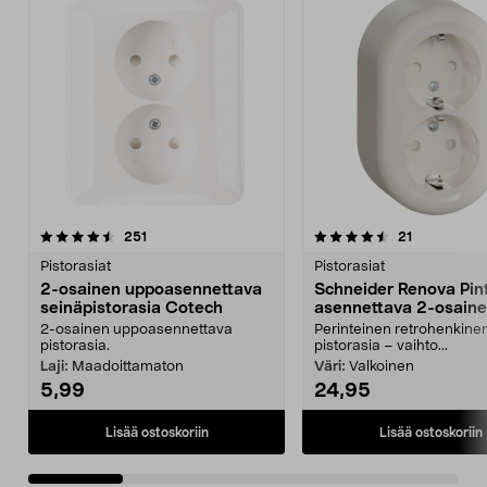
4.5 viidestä
arvostelut
4.5 viidestä
arvostelut
251
21
tähdestä
t
Pistorasiat
Pistorasiat
2-osainen uppoasennettava
Schneider Renova Pin
seinäpistorasia Cotech
asennettava 2-osain
pistorasia, maadoitet
2-osainen uppoasennettava
Perinteinen retrohenkine
pistorasia.
pistorasia – vaihto...
Laji:
Maadoittamaton
Väri:
Valkoinen
5,99
24,95
Lisää ostoskoriin
Lisää ostoskoriin