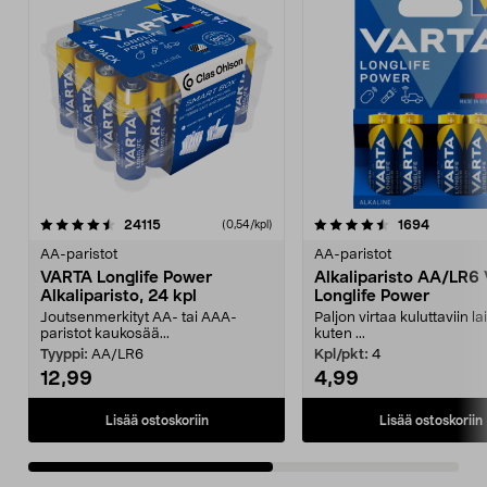
4.5viidestä
arvostelut
4.5viidestä
arvostelu
24115
1694
(0,54/kpl)
tähdestä
t
AA-paristot
AA-paristot
VARTA Longlife Power
Alkaliparisto AA/LR6
Alkaliparisto, 24 kpl
Longlife Power
Joutsenmerkityt AA- tai AAA-
Paljon virtaa kuluttaviin lai
paristot kaukosää...
kuten ...
Tyyppi:
AA/LR6
Kpl/pkt:
4
12,99
4,99
Lisää ostoskoriin
Lisää ostoskoriin