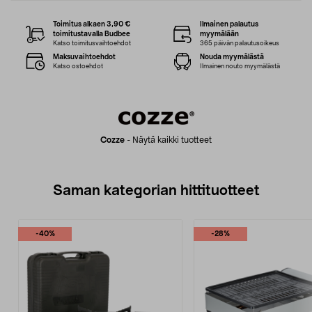
Toimitus alkaen 3,90 €
Ilmainen palautus
toimitustavalla Budbee
myymälään
Katso toimitusvaihtoehdot
365 päivän palautusoikeus
Maksuvaihtoehdot
Nouda myymälästä
Katso ostoehdot
Ilmainen nouto myymälästä
Cozze
-
Näytä kaikki tuotteet
Saman kategorian hittituotteet
-40%
-28%