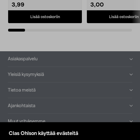
3,99
3,00
Lisää ostoskoriin
Lisää ostoskoriin
Alatunniste
Asiakaspalvelu
Yleisiä kysymyksiä
Tietoa meistä
Ajankohtaista
Muut yrityksemme
Clas Ohlson käyttää evästeitä
Etsi myymälä