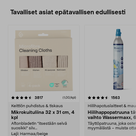
Tavalliset asiat epätavallisen edullisesti
4.5viidestä
arvostelut
4.5viidestä
arvostelu
3817
1563
(1,00/kpl)
tähdestä
t
Keittiön puhdistus & tiskaus
Hiilihapotuslaitteet & mau
Mikrokuituliina 32 x 31 cm, 4
Hiilihappopatruuna tä
kpl
vaihto Wassermaxx, 6
Aftonbladetin "itsestään selvä
Täyttöpatruuna, joka ost
suosikki" siiv...
myymälästä – muista ott
patruuna mukaasi m...
Laji:
Harmaa/beige