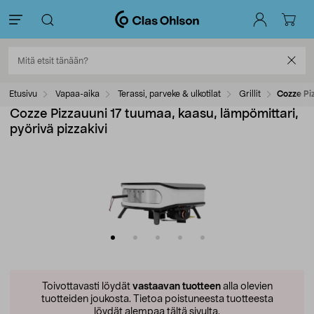
Etusivu
Vapaa-aika
Terassi, parveke & ulkotilat
Grillit
Cozze Piz
Cozze Pizzauuni 17 tuumaa, kaasu, lämpömittari,
pyörivä pizzakivi
Toivottavasti löydät
vastaavan tuotteen
alla olevien
tuotteiden joukosta.
Tietoa poistuneesta tuotteesta
löydät alempaa tältä sivulta.