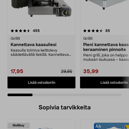
4.5 viidestä
arvostelut
4.5 viidestä
arvostelut
455
85
tähdestä
t
Grillit
Grillit
Kannettava kaasuliesi
Pieni kannettava kaasu
keraaminen pinnoite
Kaasulla toimiva keittolevy
säädettävällä liekillä. Kannettava
Pieni grilli, joka on helppo
kaasuliesi ruoan ...
mukaan laukussa – kaasu
MSF-1A myydään e...
17,95
35,99
29,95
Lisää ostoskoriin
Lisää ostoskoriin
Sopivia tarvikkeita
Multibuy