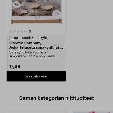
arvostelut
0
Askartelusetit & käsityöt
Creativ Company
Askartelusetti soijakynttilät,
simpukka
Vala kynttilöitä kauniisiin
simpukankuoriin – sopii sekä
aloittelijoille että ko...
17,99
Lisää ostoskoriin
Saman kategorian hittituotteet