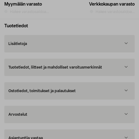
Myymälän varasto
Verkkokaupan varasto
Hakee varastosaldoa...
Hakee varastosaldoa...
Tuotetiedot
Lisätietoja
Tuotetiedot, liitteet ja mahdolliset varoitusmerkinnät
Ostotiedot, toimitukset ja palautukset
Arvostelut
Asiantuntija vastaa