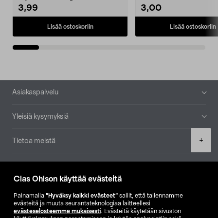
3,99
3,00
Lisää ostoskoriin
Lisää ostoskoriin
Alatunniste
Asiakaspalvelu
Yleisiä kysymyksiä
Product
+
Tietoa meistä
quantity
Ajankohtaista
Clas Ohlson käyttää evästeitä
Muut yrityksemme
Painamalla
”Hyväksy kaikki evästeet”
sallit, että tallennamme
evästeitä ja muuta seurantateknologiaa laitteellesi
evästeselosteemme mukaisesti
. Evästeitä käytetään sivuston
Etsi myymälä