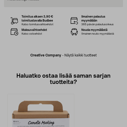
Toimitus alkaen 3,90 €
Ilmainen palautus
toimitustavalla Budbee
myymälään
Katso toimitusvaihtoehdot
365 päivän palautusoikeus
Maksuvaihtoehdot
Nouda myymälästä
Katso ostoehdot
Ilmainen nouto myymälästä
Creative Company
-
Näytä kaikki tuotteet
Haluatko ostaa lisää saman sarjan
tuotteita?