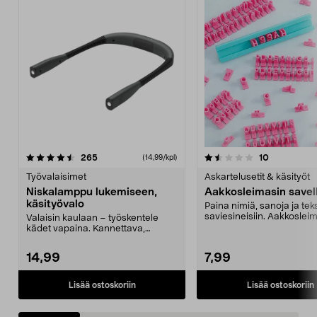
1.5 viidestä
arvostelut
5.0 viidestä
arvostelut
265
10
(14,99/kpl)
tähdestä
t
Työvalaisimet
Askartelusetit & käsityöt
Niskalamppu lukemiseen,
Aakkosleimasin savel
käsityövalo
Paina nimiä, sanoja ja tek
saviesineisiin. Aakkoslei
Valaisin kaulaan – työskentele
savelle – ainutla...
kädet vapaina. Kannettava,
akkukäyttöinen lukuval...
14,99
7,99
Lisää ostoskoriin
Lisää ostoskoriin