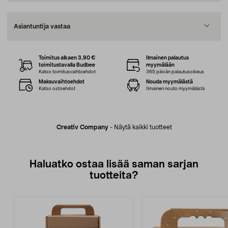
Asiantuntija vastaa
Toimitus alkaen 3,90 €
Ilmainen palautus
toimitustavalla Budbee
myymälään
Katso toimitusvaihtoehdot
365 päivän palautusoikeus
Maksuvaihtoehdot
Nouda myymälästä
Katso ostoehdot
Ilmainen nouto myymälästä
Creativ Company
-
Näytä kaikki tuotteet
Haluatko ostaa lisää saman sarjan
tuotteita?