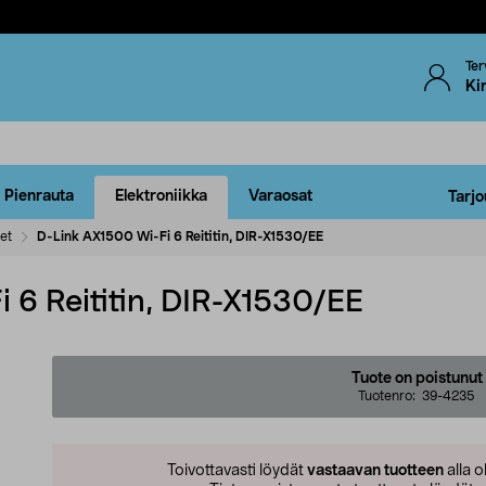
Ter
Ki
Pienrauta
Elektroniikka
Varaosat
Tarjo
met
D-Link AX1500 Wi-Fi 6 Reititin, DIR-X1530/EE
 6 Reititin, DIR-X1530/EE
Tuote on poistunut
Tuotenro:
39-4235
Toivottavasti löydät
vastaavan tuotteen
alla o