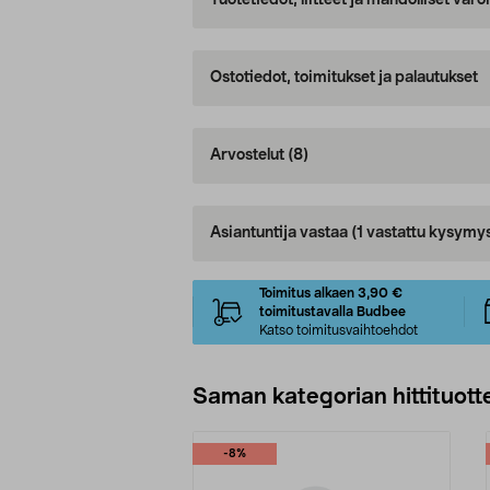
Tuotetiedot, liitteet ja mahdolliset var
Ostotiedot, toimitukset ja palautukset
Arvostelut
(8)
Asiantuntija vastaa
(1 vastattu kysymy
Toimitus alkaen 3,90 €
toimitustavalla Budbee
Katso toimitusvaihtoehdot
Saman kategorian hittituott
-8%