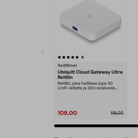
0 viidestä
5.0 viidestä
arvostelut
6
tähdestä
tähdestä
Reitittimet
Ubiquiti Cloud Gateway Ultra
Reititin
Reititin, joka hallitsee jopa 30
UniFi-laitetta ja 300 asiakasta.
Ubiquiti Cloud...
109,00
119,00