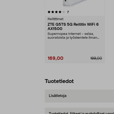
0viidestä
arvostelut
7
tähdestä
Reitittimet
ZTE G5TS 5G Reititin WiFi 6
AX1500
Supernopea Internet – selaa,
suoratoista ja työskentele ilman
viipeitä. Vakaa yh...
169,00
199,00
Lisää ostoskoriin
Tuotetiedot
Lisätietoja