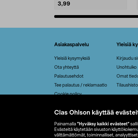
3,99
Lisää ostoskoriin
Alatunniste
Asiakaspalvelu
Yleisiä k
Yleisiä kysymyksiä
Kirjaudu s
Ota yhteyttä
Unohtuiko
Palautusehdot
Omat tied
Tee palautus / reklamaatio
Tilaushisto
Cookie policy
Toimitustavat
Clas Ohlson käyttää evästei
Saavutettavuus
Painamalla
”Hyväksy kaikki evästeet”
sall
Evästeitä käytetään sivuston käyttökokem
välttämättömät, toiminnalliset, analyyttise