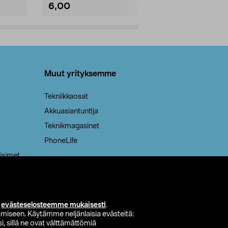
6,00
2,00
Lisää ostoskoriin
Lisää
Muut yrityksemme
Tekniikkaosat
Akkuasiantuntija
Teknikmagasinet
PhoneLife
isimet
i
evästeselosteemme mukaisesti
.
miseen. Käytämme neljänlaisia evästeitä:
i, sillä ne ovat välttämättömiä