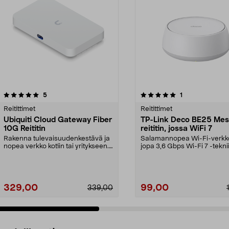
5.0 viidestä
arvostelut
4.0 viidestä
arvostelut
5
1
tähdestä
Reitittimet
Reitittimet
Ubiquiti Cloud Gateway Fiber
TP-Link Deco BE25 Mes
10G Reititin
reititin, jossa WiFi 7
Rakenna tulevaisuudenkestävä ja
Salamannopea Wi-Fi-verkk
nopea verkko kotiin tai yritykseen.
jopa 3,6 Gbps Wi-Fi 7 -tekni
10G Cloud Ga...
sekä tekoälytoimi...
329,00
99,00
339,00