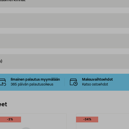
oitusmerkinnät
s)
Ilmainen palautus myymälään
Maksuvaihtoehdot
365 päivän palautusoikeus
Katso ostoehdot
eet
-3%
-34%