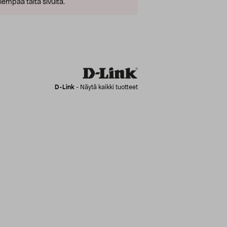
empaa tältä sivulta.
D-Link
-
Näytä kaikki tuotteet