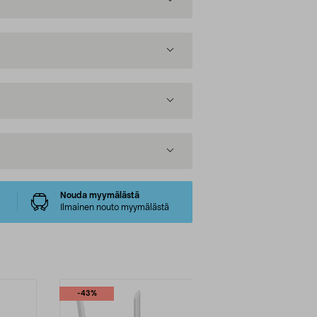
Nouda myymälästä
Ilmainen nouto myymälästä
-43%
-4%