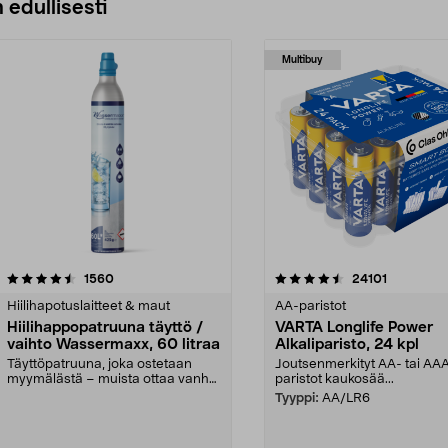
 edullisesti
Multibuy
4.5viidestä
arvostelut
4.5viidestä
arvostelut
1560
24101
tähdestä
Hiilihapotuslaitteet & maut
AA-paristot
Hiilihappopatruuna täyttö /
VARTA Longlife Power
vaihto Wassermaxx, 60 litraa
Alkaliparisto, 24 kpl
Täyttöpatruuna, joka ostetaan
Joutsenmerkityt AA- tai AA
myymälästä – muista ottaa vanha
paristot kaukosää...
patruuna mukaasi m...
Tyyppi:
AA/LR6