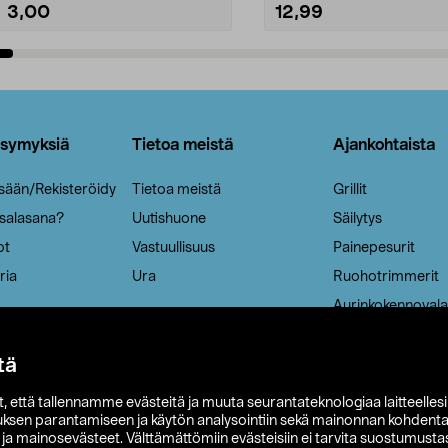
3,00
12,99
Lisää ostoskoriin
Lisää ostoskoriin
ysymyksiä
Tietoa meistä
Ajankohtaista
isään/Rekisteröidy
Tietoa meistä
Grillit
 salasana?
Uutishuone
Säilytys
ot
Vastuullisuus
Painepesurit
ria
Ura
Ruohotrimmerit
Aurinkokennovala
tä
it, että tallennamme evästeitä ja muuta seurantateknologiaa laitteelles
uksen parantamiseen ja käytön analysointiin sekä mainonnan kohdenta
t ja mainosevästeet. Välttämättömiin evästeisiin ei tarvita suostumustas