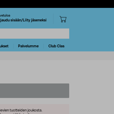
vetuloa
rjaudu sisään/Liity jäseneksi
ukset
Palvelumme
Club Clas
levien tuotteiden joukosta.