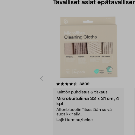
Tavalliset asiat epätavallisen
5viidestä
4.5viidestä
arvostelut
3809
tähdestä
tähdestä
Keittiön puhdistus & tiskaus
Mikrokuituliina 32 x 31 cm, 4
kpl
Aftonbladetin "itsestään selvä
suosikki" siiv...
Laji:
Harmaa/beige