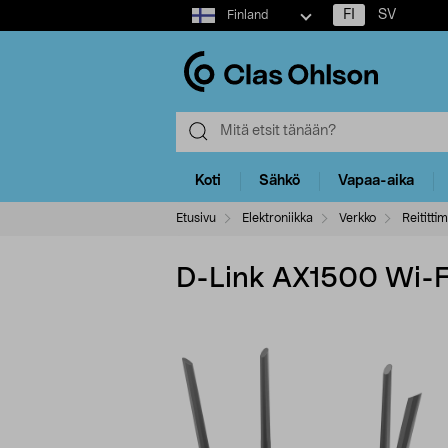
Select
FI
SV
Finland
market
Koti
Sähkö
Vapaa-aika
Etusivu
Elektroniikka
Verkko
Reititti
D-Link AX1500 Wi-Fi