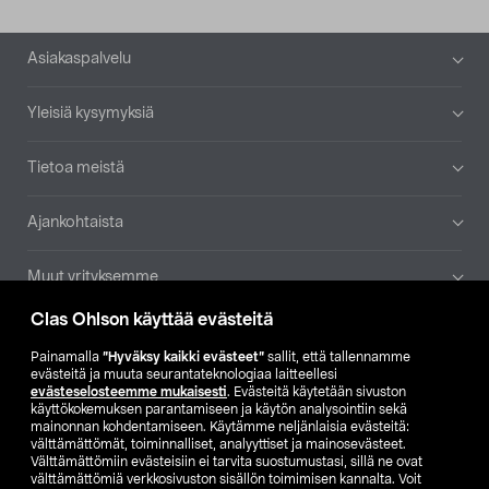
Alatunniste
Asiakaspalvelu
Yleisiä kysymyksiä
Tietoa meistä
Ajankohtaista
Muut yrityksemme
Clas Ohlson käyttää evästeitä
Etsi myymälä
Painamalla
”Hyväksy kaikki evästeet”
sallit, että tallennamme
evästeitä ja muuta seurantateknologiaa laitteellesi
SE
NO
FI
evästeselosteemme mukaisesti
. Evästeitä käytetään sivuston
käyttökokemuksen parantamiseen ja käytön analysointiin sekä
FI
SV
mainonnan kohdentamiseen. Käytämme neljänlaisia evästeitä:
välttämättömät, toiminnalliset, analyyttiset ja mainosevästeet.
Välttämättömiin evästeisiin ei tarvita suostumustasi, sillä ne ovat
välttämättömiä verkkosivuston sisällön toimimisen kannalta. Voit