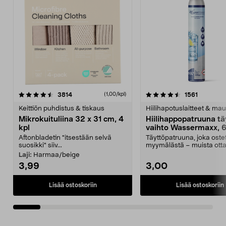
4.5viidestä
arvostelut
4.5viidestä
arvostelu
3814
1561
(1,00/kpl)
tähdestä
t
Keittiön puhdistus & tiskaus
Hiilihapotuslaitteet & mau
Mikrokuituliina 32 x 31 cm, 4
Hiilihappopatruuna tä
kpl
vaihto Wassermaxx, 6
Aftonbladetin "itsestään selvä
Täyttöpatruuna, joka ost
suosikki" siiv...
myymälästä – muista ott
patruuna mukaasi m...
Laji:
Harmaa/beige
3,99
3,00
Lisää ostoskoriin
Lisää ostoskoriin