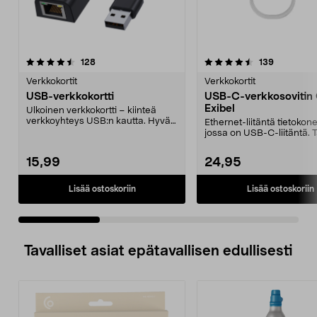
4.5 viidestä
arvostelut
arvostelut
128
139
0.0 viidestä
tähdestä
t
Verkkokortit
Verkkokortit
USB-verkkokortti
USB-C-verkkosovitin 
Exibel
Ulkoinen verkkokortti – kiinteä
verkkoyhteys USB:n kautta. Hyvä
Ethernet-liitäntä tietoko
ratkaisu, kun ti...
jossa on USB-C-liitäntä. 
vakaan tiedonsi...
15,99
24,95
Lisää ostoskoriin
Lisää ostoskoriin
Tavalliset asiat epätavallisen edullisesti