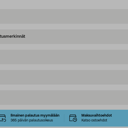
oitusmerkinnät
Ilmainen palautus myymälään
Maksuvaihtoehdot
365 päivän palautusoikeus
Katso ostoehdot