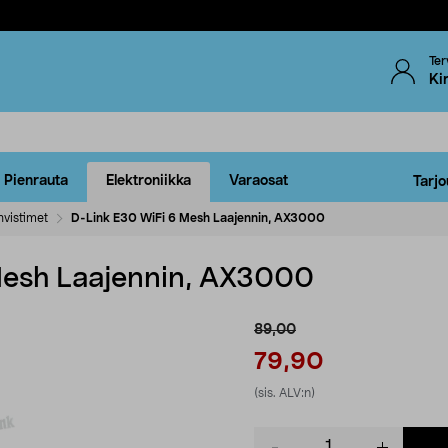
Ter
Ki
Pienrauta
Elektroniikka
Varaosat
Tarjo
hvistimet
D-Link E30 WiFi 6 Mesh Laajennin, AX3000
Mesh Laajennin, AX3000
89,00
79,90
(sis. ALV:n)
Product