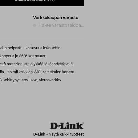
Verkkokaupan varasto
Hakee varastosaldoa...
 ja helposti – kattavuus koko kotiin.
 nopeus ja 360° kattavuus.
tä materiaalista älykkäällä jäähdytyksellä.
a – toimii kaikkien WiFi-reitittimien kanssa.
 kehittynyt lapsilukko, vierasverkko.
D-Link
-
Näytä kaikki tuotteet