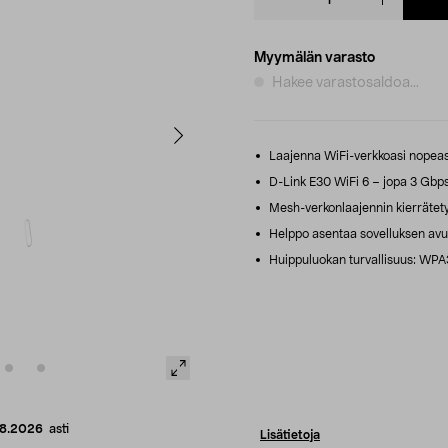
quantity
Myymälän varasto
Hakee varastosaldoa...
Laajenna WiFi-verkkoasi nopeasti
D-Link E30 WiFi 6 – jopa 3 Gbps
Mesh-verkonlaajennin kierrätetys
Helppo asentaa sovelluksen avull
Huippuluokan turvallisuus: WPA3,
08.2026
asti
Lisätietoja