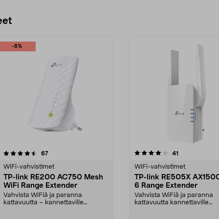
eet
-8%
4.0 viidestä
arvostelut
3.0 viidestä
arvostelut
67
41
tähdestä
WiFi-vahvistimet
WiFi-vahvistimet
TP-link RE200 AC750 Mesh
TP-link RE505X AX1500
WiFi Range Extender
6 Range Extender
Vahvista WiFiä ja paranna
Vahvista WiFiä ja paranna
kattavuutta – kannettaville
kattavuutta kannettaville
tietokoneille, tableteille...
tietokoneille, tableteille y...