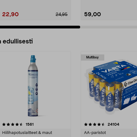
22,90
59,00
24,95
 edullisesti
Multibuy
4.5viidestä
arvostelut
4.5viidestä
arvostelut
1561
24104
tähdestä
Hiilihapotuslaitteet & maut
AA-paristot