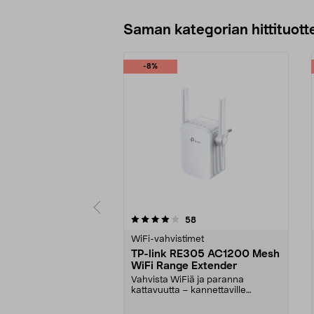
Saman kategorian hittituott
-8%
0 viidestä
4.5 viidestä
arvostelut
58
tähdestä
tähdestä
WiFi-vahvistimet
TP-link RE305 AC1200 Mesh
WiFi Range Extender
Vahvista WiFiä ja paranna
kattavuutta – kannettaville
tietokoneille, tableteille...