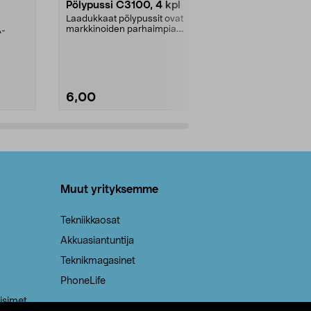
Pölypussi C3100, 4 kpl
Roskapussi,
kahvat, 30 l
Laadukkaat pölypussit ovat
markkinoiden parhaimpia.
A-
Testivoittaja 
Kestävä, jopa 50 % suurempi ...
roskapussi u
Roskapussi, jo
6,00
2,00
Lisää ostoskoriin
Lisää
Muut yrityksemme
Tekniikkaosat
Akkuasiantuntija
Teknikmagasinet
PhoneLife
isimet