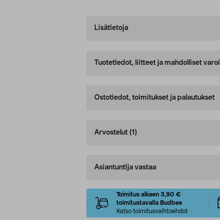
Lisätietoja
Tuotetiedot, liitteet ja mahdolliset var
Ostotiedot, toimitukset ja palautukset
Arvostelut
(1)
Asiantuntija vastaa
Toimitus alkaen 3,90 €
toimitustavalla Budbee
Katso toimitusvaihtoehdot