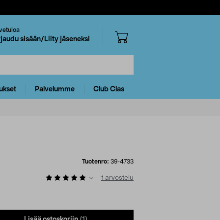
vetuloa
rjaudu sisään/Liity jäseneksi
ukset
Palvelumme
Club Clas
Tuotenro:
39-4733
1
arvostelu
Lisää ostoskoriin
(1)