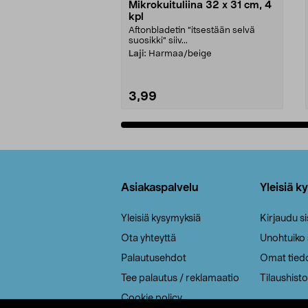
Mikrokuituliina 32 x 31 cm, 4
kpl
Aftonbladetin "itsestään selvä
suosikki" siiv...
Laji:
Harmaa/beige
3,99
Lisää ostoskoriin
Alatunniste
Asiakaspalvelu
Yleisiä k
Yleisiä kysymyksiä
Kirjaudu s
Ota yhteyttä
Unohtuiko
Palautusehdot
Omat tied
Tee palautus / reklamaatio
Tilaushisto
Cookie policy