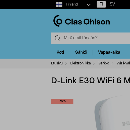
Select
FI
SV
Finland
market
Koti
Sähkö
Vapaa-aika
Etusivu
Elektroniikka
Verkko
WiFi-va
D-Link E30 WiFi 6 
-10%