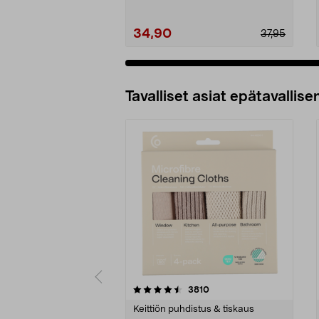
34,90
37,95
Tavalliset asiat epätavallisen
5viidestä
4.5viidestä
arvostelut
3810
tähdestä
tähdestä
Keittiön puhdistus & tiskaus