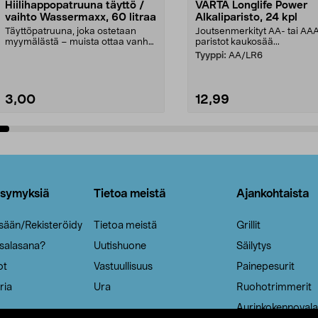
Hiilihappopatruuna täyttö /
VARTA Longlife Power
vaihto Wassermaxx, 60 litraa
Alkaliparisto, 24 kpl
Täyttöpatruuna, joka ostetaan
Joutsenmerkityt AA- tai AA
myymälästä – muista ottaa vanha
paristot kaukosää...
patruuna mukaasi m...
Tyyppi:
AA/LR6
3,00
12,99
Lisää ostoskoriin
Lisää ostoskoriin
ysymyksiä
Tietoa meistä
Ajankohtaista
isään/Rekisteröidy
Tietoa meistä
Grillit
 salasana?
Uutishuone
Säilytys
ot
Vastuullisuus
Painepesurit
ria
Ura
Ruohotrimmerit
Aurinkokennovala