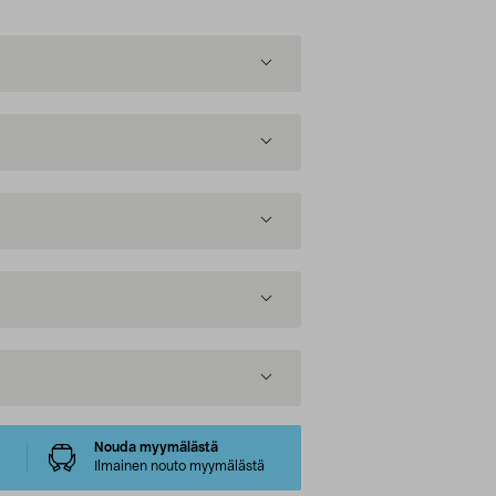
Nouda myymälästä
Ilmainen nouto myymälästä