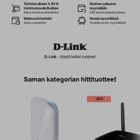
Toimitus alkaen 3,90 €
Ilmainen palautus
toimitustavalla Budbee
myymälään
Katso toimitusvaihtoehdot
365 päivän palautusoikeus
Maksuvaihtoehdot
Nouda myymälästä
Katso ostoehdot
Ilmainen nouto myymälästä
D-Link
-
Näytä kaikki tuotteet
Saman kategorian hittituotteet
-24%