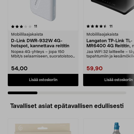
4.5 viidestä
arvostelut
4.0 viidestä
arvostelut
11
11
tähdestä
t
Mobiililaajakaista
Mobiililaajakaista
D-Link DWR-932W 4G-
Langaton TP-Link TL-
hotspot, kannettava reititin
MR6400 4G Reititin, 
Nopea 4G-yhteys – jopa 150
Jaa WiFi 32 laitteelle – tä
Mbit/s selaamiseen, suoratoistoon
tapahtumiin ja kesämökill
ja videopuheluihin....
Luotettava lang...
54,00
59,90
Lisää ostoskoriin
Lisää ostoskoriin
Tavalliset asiat epätavallisen edullisesti