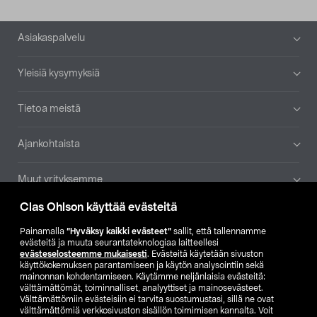
Alatunniste
Asiakaspalvelu
Yleisiä kysymyksiä
Tietoa meistä
Ajankohtaista
Muut yrityksemme
Clas Ohlson käyttää evästeitä
Etsi myymälä
Painamalla
”Hyväksy kaikki evästeet”
sallit, että tallennamme
evästeitä ja muuta seurantateknologiaa laitteellesi
SE
NO
FI
evästeselosteemme mukaisesti
. Evästeitä käytetään sivuston
käyttökokemuksen parantamiseen ja käytön analysointiin sekä
FI
SV
mainonnan kohdentamiseen. Käytämme neljänlaisia evästeitä:
välttämättömät, toiminnalliset, analyyttiset ja mainosevästeet.
Välttämättömiin evästeisiin ei tarvita suostumustasi, sillä ne ovat
välttämättömiä verkkosivuston sisällön toimimisen kannalta. Voit