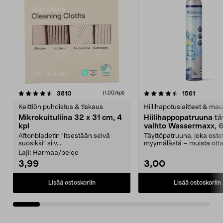
4.5viidestä
arvostelut
4.5viidestä
arvostelu
3810
1561
(1,00/kpl)
tähdestä
t
Keittiön puhdistus & tiskaus
Hiilihapotuslaitteet & mau
Mikrokuituliina 32 x 31 cm, 4
Hiilihappopatruuna tä
kpl
vaihto Wassermaxx, 6
Aftonbladetin "itsestään selvä
Täyttöpatruuna, joka ost
suosikki" siiv...
myymälästä – muista ott
patruuna mukaasi m...
Laji:
Harmaa/beige
3,99
3,00
Lisää ostoskoriin
Lisää ostoskoriin