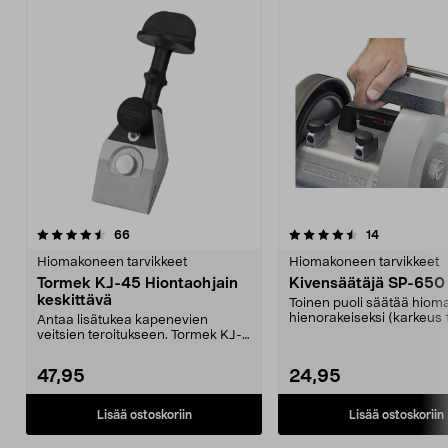
4.5 viidestä
arvostelut
5.0 viidestä
arvostelut
66
14
tähdestä
t
Hiomakoneen tarvikkeet
Hiomakoneen tarvikkeet
Tormek KJ-45 Hiontaohjain
Kivensäätäjä SP-650
keskittävä
Toinen puoli säätää hiom
hienorakeiseksi (karkeus 
Antaa lisätukea kapenevien
Toinen puoli pala...
veitsien teroitukseen. Tormek KJ-
45 – keskittävä hion...
47,95
24,95
Lisää ostoskoriin
Lisää ostoskoriin