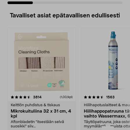
Tavalliset asiat epätavallisen edullisesti
4.5viidestä
arvostelut
4.5viidestä
arvostelu
3814
1563
(1,00/kpl)
tähdestä
t
Keittiön puhdistus & tiskaus
Hiilihapotuslaitteet & mau
Mikrokuituliina 32 x 31 cm, 4
Hiilihappopatruuna tä
kpl
vaihto Wassermaxx, 6
Aftonbladetin "itsestään selvä
Täyttöpatruuna, joka ost
suosikki" siiv...
myymälästä – muista ott