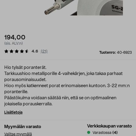
194,00
(sis. ALV:n)
4.6
(
21
)
Tuotenro:
40-6923
Hio tylsät poranterät.
Tarkkuushioo metalliporille 4-vaihekärjen, joka takaa parhaat
porausominaisuudet.
Hioo myös katkenneet porat erinomaiseen kuntoon. 3-22 mm:n
poranterille.
Päästökulma voidaan säätää niin, että se on optimaalinen
jokaisella porauskerralla.
Lisätietoja
Verkkokaupan varasto
Myymälän varasto
Varastossa
(4)
Valitse myymälä