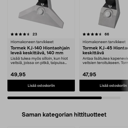
4.5viidestä
arvostelut
arvostelut
23
66
tähdestä
Hiomakoneen tarvikkeet
Hiomakoneen tarvikkeet
Tormek KJ-140 Hiontaohjain
Tormek KJ-45 Hionta
leveä keskittävä, 140 mm
keskittävä
Lisää tukea myös silloin, kun hiot
Antaa lisätukea kapenevi
veitsiä, joissa on pitkä, taipuisa
veitsien teroitukseen. To
terä. Leve...
45 – keskittävä hion...
49,95
47,95
Lisää ostoskoriin
Lisää ostoskoriin
Saman kategorian hittituotteet