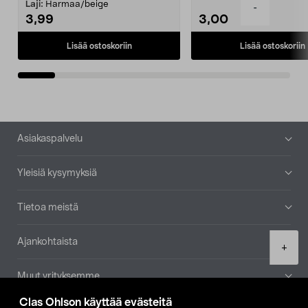
patruuna mukaasi m...
Laji:
Harmaa/beige
-
3,99
3,00
Lisää ostoskoriin
Lisää ostoskoriin
Alatunniste
Asiakaspalvelu
Yleisiä kysymyksiä
Tietoa meistä
Ajankohtaista
Product
+
quantity
Muut yrityksemme
Clas Ohlson käyttää evästeitä