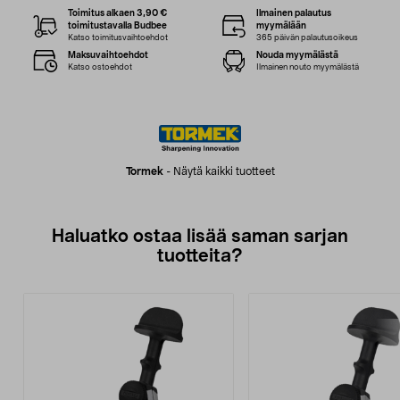
Toimitus alkaen 3,90 €
Ilmainen palautus
toimitustavalla Budbee
myymälään
Katso toimitusvaihtoehdot
365 päivän palautusoikeus
Maksuvaihtoehdot
Nouda myymälästä
Katso ostoehdot
Ilmainen nouto myymälästä
Tormek
-
Näytä kaikki tuotteet
Haluatko ostaa lisää saman sarjan
tuotteita?