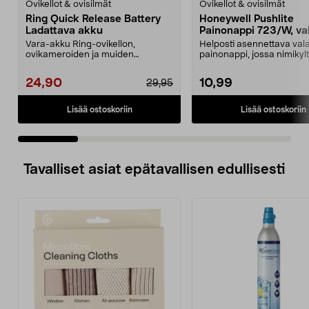
Ovikellot & ovisilmät
Ovikellot & ovisilmät
Ring Quick Release Battery
Honeywell Pushlite
Ladattava akku
Painonappi 723/W, va
Vara-akku Ring-ovikellon,
Helposti asennettava vala
ovikameroiden ja muiden
painonappi, jossa nimikyltt
yhteensopivien Ring-laitteiden...
Honewell Pushlite 72...
24,90
10,99
29,95
Lisää ostoskoriin
Lisää ostoskoriin
Tavalliset asiat epätavallisen edullisesti