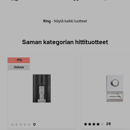
Ring
-
Näytä kaikki tuotteet
Saman kategorian hittituotteet
-17%
Uutuus
4.0 viidestä
4.5 viidestä
arvostelut
28
arvostelut
0
tähdestä
t