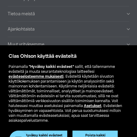
Tietoa meistä
Ajankohtaista
Muut yrityksemme
Clas Ohlson käyttää evästeitä
Etsi myymälä
Painamalla
”Hyväksy kaikki evästeet”
sallit, että tallennamme
evästeitä ja muuta seurantateknologiaa laitteellesi
SE
NO
FI
evästeselosteemme mukaisesti
. Evästeitä käytetään sivuston
käyttökokemuksen parantamiseen ja käytön analysointiin sekä
FI
SV
mainonnan kohdentamiseen. Käytämme neljänlaisia evästeitä:
välttämättömät, toiminnalliset, analyyttiset ja mainosevästeet.
Välttämättömiin evästeisiin ei tarvita suostumustasi, sillä ne ovat
välttämättömiä verkkosivuston sisällön toimimisen kannalta. Voit
halutessasi muuttaa asetuksiasi painamalla
Asetukset
. Evästeiden
hyväksyminen on vapaaehtoista. Voit perua suostumuksesi milloin
vain muuttamalla evästeasetuksiasi, apua saat tarvittaessa
asiakaspalvelustamme.
Club Clas
Ostoehdot
Tietosuojaseloste
Näytä hinnat ilman ALV:a
Tuote on poistunut
Hyväksy kaikki evästeet
Poista kaikki