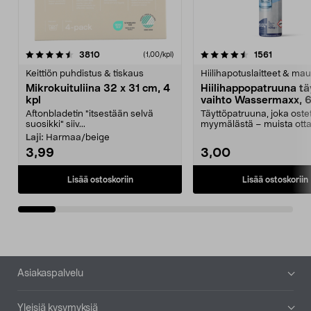
4.5viidestä
arvostelut
4.5viidestä
arvostelu
3810
1561
(1,00/kpl)
tähdestä
t
Keittiön puhdistus & tiskaus
Hiilihapotuslaitteet & mau
Mikrokuituliina 32 x 31 cm, 4
Hiilihappopatruuna tä
kpl
vaihto Wassermaxx, 6
Aftonbladetin "itsestään selvä
Täyttöpatruuna, joka ost
suosikki" siiv...
myymälästä – muista ott
patruuna mukaasi m...
Laji:
Harmaa/beige
3,99
3,00
Lisää ostoskoriin
Lisää ostoskoriin
Alatunniste
Asiakaspalvelu
Yleisiä kysymyksiä