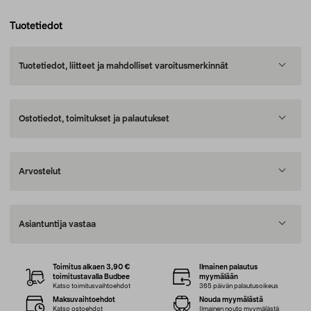
Tuotetiedot
Tuotetiedot, liitteet ja mahdolliset varoitusmerkinnät
Ostotiedot, toimitukset ja palautukset
Arvostelut
Asiantuntija vastaa
Toimitus alkaen 3,90 €
Ilmainen palautus
toimitustavalla Budbee
myymälään
Katso toimitusvaihtoehdot
365 päivän palautusoikeus
Maksuvaihtoehdot
Nouda myymälästä
Katso ostoehdot
Ilmainen nouto myymälästä