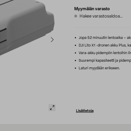
Myymälän varasto
Hakee varastosaldoa...
Jopa 52 minuutin lentoaika – akk
DJI Lito X1 -dronen akku Plus, k
Vara-akku pidempiin lentoihin il
Suurempi kapasiteetti ja pidempi
Laturi myydään erikseen.
Lisätietoja