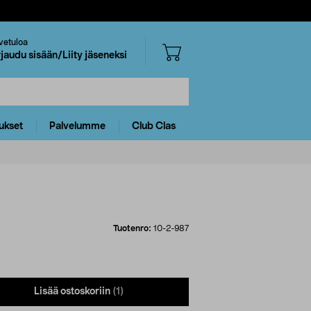
vetuloa
rjaudu sisään/Liity jäseneksi
ukset
Palvelumme
Club Clas
Tuotenro:
10-2-987
Lisää ostoskoriin
(1)