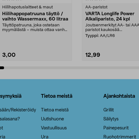
tähdestä
Hiilihapotuslaitteet & maut
AA-paristot
Hiilihappopatruuna täyttö /
VARTA Longlife Power
vaihto Wassermaxx, 60 litraa
Alkaliparisto, 24 kpl
Täyttöpatruuna, joka ostetaan
Joutsenmerkityt AA- tai AA
myymälästä – muista ottaa vanha
paristot kaukosää...
patruuna mukaasi m...
Tyyppi:
AA/LR6
3,00
12,99
Lisää ostoskoriin
Lisää ostoskoriin
ysymyksiä
Tietoa meistä
Ajankohtaista
isään/Rekisteröidy
Tietoa meistä
Grillit
 salasana?
Uutishuone
Säilytys
ot
Vastuullisuus
Painepesurit
ria
Ura
Ruohotrimmerit