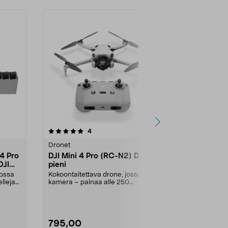
Uutuus
arvostelut
4
0.0 viidestä
0.0
tähdestä
tähdestä
Dronet
Dronet
 4 Pro
DJI Mini 4 Pro (RC-N2) Drone
DJI Lito X1
DJI
pieni
Drone varu
jossa
Kokoontaitettava drone, jossa
Kuvaa ihmisiä,
elleja
kamera – painaa alle 250
ajoneuvoja – 
grammaa. DJI Mini 4 Pro -...
kohteen kuvass
795,00
595,00