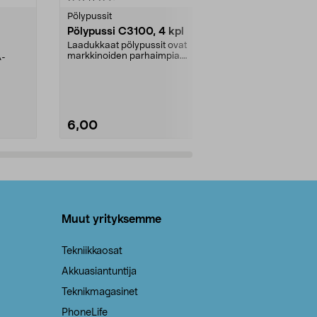
tähdestä
tähdestä
Pölypussit
Kierrätys & ro
Pölypussi C3100, 4 kpl
Roskapussi,
kahvat, 30 l
Laadukkaat pölypussit ovat
markkinoiden parhaimpia.
A-
Testivoittaja 
Kestävä, jopa 50 % suurempi ...
roskapussi u
Roskapussi, jo
6,00
2,00
Lisää ostoskoriin
Lisää
Muut yrityksemme
Tekniikkaosat
Akkuasiantuntija
Teknikmagasinet
PhoneLife