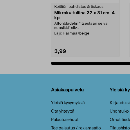
tähdestä
tähdestä
Keittiön puhdistus & tiskaus
Mikrokuituliina 32 x 31 cm, 4
kpl
Aftonbladetin "itsestään selvä
suosikki" siiv...
Laji:
Harmaa/beige
3,99
Lisää ostoskoriin
Alatunniste
Asiakaspalvelu
Yleisiä k
Yleisiä kysymyksiä
Kirjaudu s
Ota yhteyttä
Unohtuiko
Palautusehdot
Omat tied
Tee palautus / reklamaatio
Tilaushisto