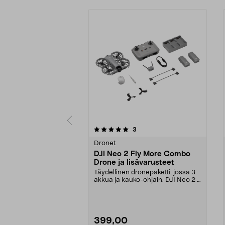
0 viidestä
4.5 viidestä
arvostelut
3
tähdestä
tähdestä
Dronet
DJI Neo 2 Fly More Combo
Drone ja lisävarusteet
Täydellinen dronepaketti, jossa 3
akkua ja kauko-ohjain. DJI Neo 2 –
ultrakevyt ...
399,00