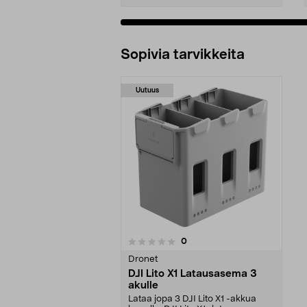
Sopivia tarvikkeita
Uutuus
arvostelut
0
0 viidestä
tähdestä
Dronet
DJI Lito X1 Latausasema 3
akulle
Lataa jopa 3 DJI Lito X1 -akkua