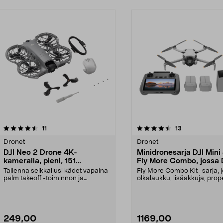
4.5 viidestä
arvostelut
5.0 viidestä
arvostelut
11
13
tähdestä
Dronet
Dronet
DJI Neo 2 Drone 4K-
Minidronesarja DJI Mini
kameralla, pieni, 151
Fly More Combo, jossa 
grammaa
RC2
Tallenna seikkailusi kädet vapaina
Fly More Combo Kit -sarja, 
palm takeoff -toiminnon ja
olkalaukku, lisäakkuja, prop
eleohjauksen avull...
jne. DJI Min...
249,00
1169,00