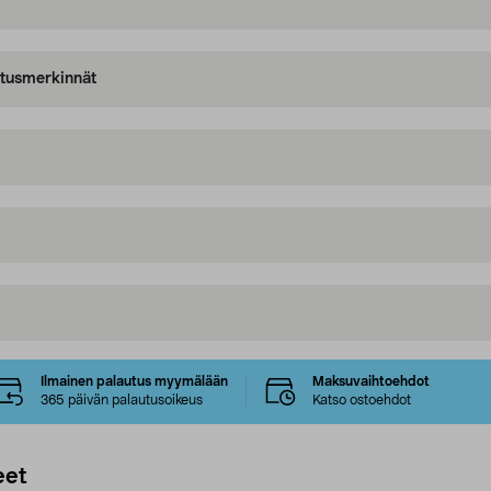
oitusmerkinnät
Ilmainen palautus myymälään
Maksuvaihtoehdot
365 päivän palautusoikeus
Katso ostoehdot
eet