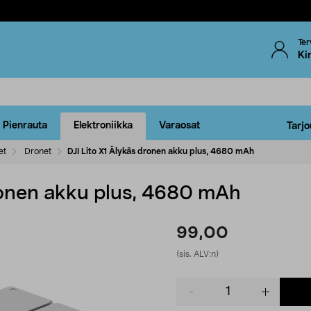
Ter
Ki
Pienrauta
Elektroniikka
Varaosat
Tarjo
et
Dronet
DJI Lito X1 Älykäs dronen akku plus, 4680 mAh
dronen akku plus, 4680 mAh
99,00
(sis. ALV:n)
Product
quantity