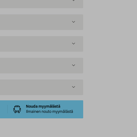
Nouda myymälästä
Ilmainen nouto myymälästä