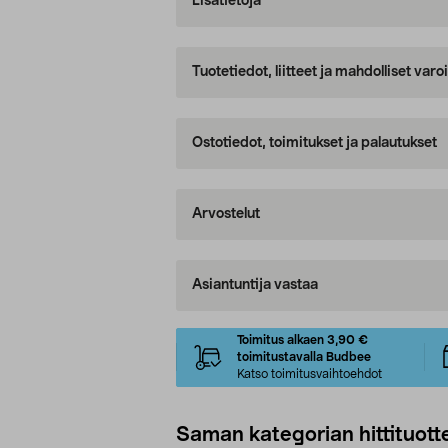
Lisätietoja
Tuotetiedot, liitteet ja mahdolliset var
Ostotiedot, toimitukset ja palautukset
Arvostelut
Asiantuntija vastaa
Toimitus alkaen 3,90 €
toimitustavalla Budbee
Katso toimitusvaihtoehdot
Saman kategorian hittituott