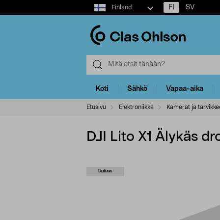
Select
FI
SV
Finland
market
Koti
Sähkö
Vapaa-aika
Etusivu
Elektroniikka
Kamerat ja tarvikke
DJI Lito X1 Älykäs 
Uutuus