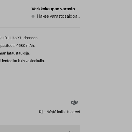
Verkkokaupan varasto
Hakee varastosaldoa...
u DJI Lito X1 -droneen.
apasiteetti 4680 mAh.
man lataustaukoja.
 lentoaika kuin vakioakulla.
Dji
-
Näytä kaikki tuotteet