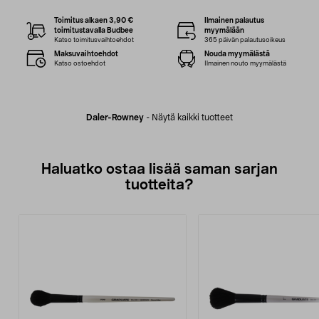
Toimitus alkaen 3,90 €
Ilmainen palautus
toimitustavalla Budbee
myymälään
Katso toimitusvaihtoehdot
365 päivän palautusoikeus
Maksuvaihtoehdot
Nouda myymälästä
Katso ostoehdot
Ilmainen nouto myymälästä
Daler-Rowney
-
Näytä kaikki tuotteet
Haluatko ostaa lisää saman sarjan
tuotteita?