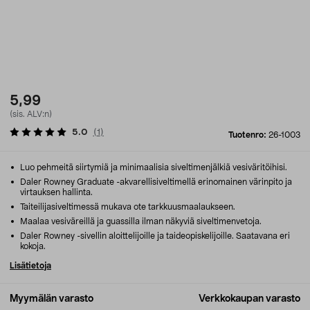
5,99
(sis. ALV:n)
5.0
(
1
)
Tuotenro:
26-1003
Luo pehmeitä siirtymiä ja minimaalisia siveltimenjälkiä vesiväritöihisi.
Daler Rowney Graduate -akvarellisiveltimellä erinomainen värinpito ja
virtauksen hallinta.
Taiteilijasiveltimessä mukava ote tarkkuusmaalaukseen.
Maalaa vesiväreillä ja guassilla ilman näkyviä siveltimenvetoja.
Daler Rowney -sivellin aloittelijoille ja taideopiskelijoille. Saatavana eri
kokoja.
Lisätietoja
Myymälän varasto
Verkkokaupan varasto