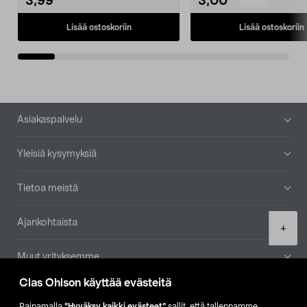
3,99
3,00
Lisää ostoskoriin
Lisää ostoskoriin
Alatunniste
Asiakaspalvelu
Yleisiä kysymyksiä
Tietoa meistä
Ajankohtaista
Product
+
quantity
Muut yrityksemme
Clas Ohlson käyttää evästeitä
Etsi myymälä
Painamalla
”Hyväksy kaikki evästeet”
sallit, että tallennamme