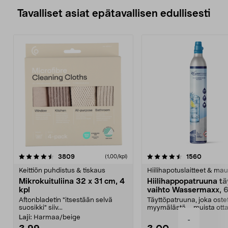
Tavalliset asiat epätavallisen edullisesti
4.5viidestä
arvostelut
4.5viidestä
arvostel
3809
1560
(1,00/kpl)
tähdestä
t
Keittiön puhdistus & tiskaus
Hiilihapotuslaitteet & mau
Mikrokuituliina 32 x 31 cm, 4
Hiilihappopatruuna tä
kpl
vaihto Wassermaxx, 6
Aftonbladetin "itsestään selvä
Täyttöpatruuna, joka ost
suosikki" siiv...
myymälästä – muista ott
patruuna mukaasi m...
Laji:
Harmaa/beige
-