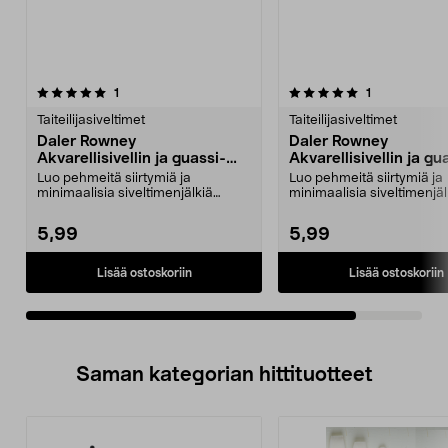
5.0viidestä
arvostelut
arvostelut
1
1
tähdestä
Taiteilijasiveltimet
Taiteilijasiveltimet
Daler Rowney
Daler Rowney
Akvarellisivellin ja guassi-
Akvarellisivellin ja gu
sivellin, vuohenkarvaa
sivellin, vuohenkarva
Luo pehmeitä siirtymiä ja
Luo pehmeitä siirtymiä ja
minimaalisia siveltimenjälkiä
minimaalisia siveltimenjäl
vesiväritöihisi. Daler R...
vesiväritöihisi. Daler R...
5,99
5,99
Lisää ostoskoriin
Lisää ostoskoriin
Saman kategorian hittituotteet