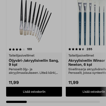
4.5 viidestä
arvostelut
4.5 viidestä
arvostelut
189
285
tähdestä
t
Taiteilijasiveltimet
Taiteilijasiveltimet
Öljyväri-/akryylisivellin Sang,
Akryylisivellin Winsor
9 kpl
Newton, 6 kpl
Pensselit öljy- ja
Sivellinsarja akryyliväreill
akryylimaalaukseen. Litteä kärki,
Pensselit, joissa synteetti
siankarva. 12 kpl, eri koko...
harjakset ja lyhyt...
11,99
11,99
Lisää ostoskoriin
Lisää ostoskoriin