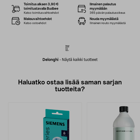
Toimitus alkaen 3,90 €
Ilmainen palautus
toimitustavalla Budbee
myymälään
Katso toimitusvaihtoehdot
365 päivän palautusoikeus
Maksuvaihtoehdot
Nouda myymälästä
Katso ostoehdot
Ilmainen nouto myymälästä
Delonghi
-
Näytä kaikki tuotteet
Haluatko ostaa lisää saman sarjan
tuotteita?