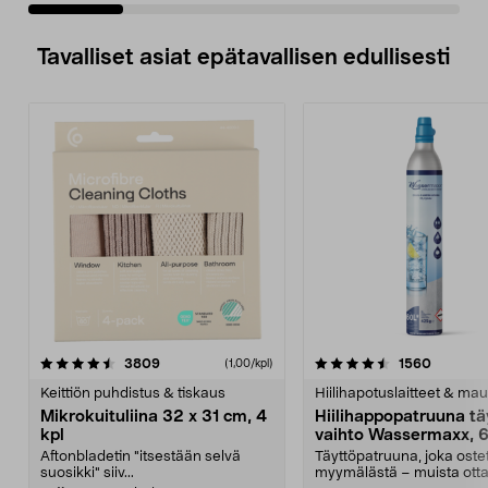
Tavalliset asiat epätavallisen edullisesti
4.5viidestä
arvostelut
4.5viidestä
arvostel
3809
1560
(1,00/kpl)
tähdestä
t
Keittiön puhdistus & tiskaus
Hiilihapotuslaitteet & mau
Mikrokuituliina 32 x 31 cm, 4
Hiilihappopatruuna tä
kpl
vaihto Wassermaxx, 6
Aftonbladetin "itsestään selvä
Täyttöpatruuna, joka ost
suosikki" siiv...
myymälästä – muista ott