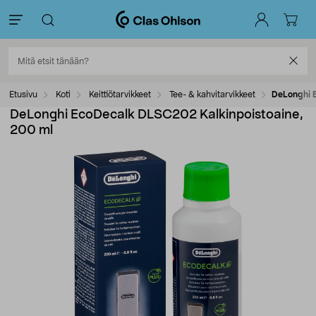
Etusivu
Koti
Keittiötarvikkeet
Tee- & kahvitarvikkeet
DeLonghi 
DeLonghi EcoDecalk DLSC202 Kalkinpoistoaine,
200 ml