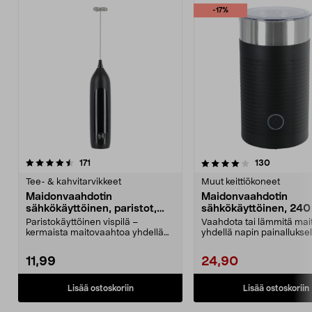
-17%
4.0 viidestä
arvostelut
4.5 viidestä
arvostelut
171
130
tähdestä
t
Tee- & kahvitarvikkeet
Muut keittiökoneet
Maidonvaahdotin
Maidonvaahdotin
sähkökäyttöinen, paristot,
sähkökäyttöinen, 240
musta
musta
Paristokäyttöinen vispilä –
Vaahdota tai lämmitä mai
kermaista maitovaahtoa yhdellä
yhdellä napin painalluksel
napin painalluksella....
Maidonvaahdotin – kannu.
11,99
24,90
Lisää ostoskoriin
Lisää ostoskoriin