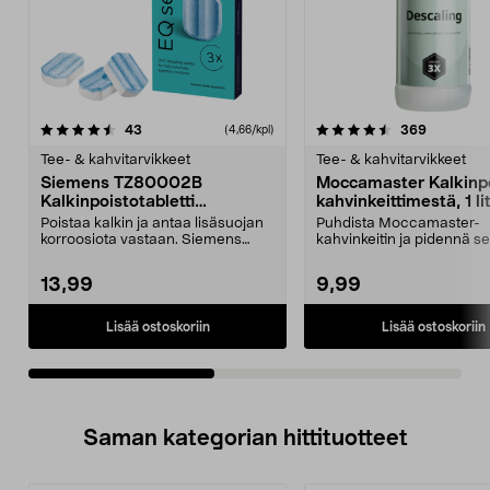
4.5viidestä
arvostelut
4.5viidestä
arvostelut
43
369
(4,66/kpl)
tähdestä
t
Tee- & kahvitarvikkeet
Tee- & kahvitarvikkeet
Siemens TZ80002B
Moccamaster Kalkinp
Kalkinpoistotabletti
kahvinkeittimestä, 1 li
kahvikoneeseen, 3 kpl
Poistaa kalkin ja antaa lisäsuojan
Puhdista Moccamaster-
korroosiota vastaan. Siemens
kahvinkeitin ja pidennä s
TZ80002B – tehok...
käyttöikää. Moccamasterin
13,99
9,99
Lisää ostoskoriin
Lisää ostoskoriin
Saman kategorian hittituotteet