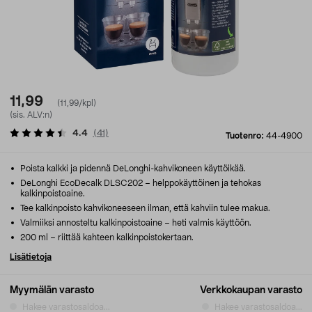
11,99
(11,99/kpl)
(sis. ALV:n)
4.4
(
41
)
Tuotenro:
44-4900
Poista kalkki ja pidennä DeLonghi-kahvikoneen käyttöikää.
DeLonghi EcoDecalk DLSC202 – helppokäyttöinen ja tehokas
kalkinpoistoaine.
Tee kalkinpoisto kahvikoneeseen ilman, että kahviin tulee makua.
Valmiiksi annosteltu kalkinpoistoaine – heti valmis käyttöön.
200 ml – riittää kahteen kalkinpoistokertaan.
Lisätietoja
Myymälän varasto
Verkkokaupan varasto
Hakee varastosaldoa...
Hakee varastosaldoa...