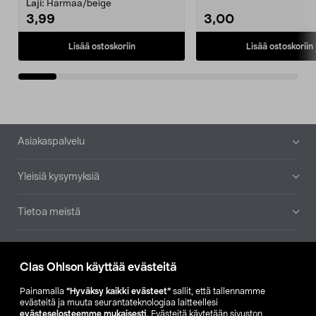
patruuna mukaasi m...
Laji:
Harmaa/beige
3,99
3,00
Lisää ostoskoriin
Lisää ostoskoriin
Alatunniste
Asiakaspalvelu
Yleisiä kysymyksiä
Tietoa meistä
Ajankohtaista
Clas Ohlson käyttää evästeitä
Muut yrityksemme
Painamalla
”Hyväksy kaikki evästeet”
sallit, että tallennamme
evästeitä ja muuta seurantateknologiaa laitteellesi
evästeselosteemme mukaisesti
. Evästeitä käytetään sivuston