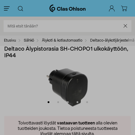
Etusivu
Sähkö
Älykoti & kotiautomaatio
Deltaco-älykotijärjestelmä
Deltaco Älypistorasia SH-CHOPO1 ulkokäyttöön,
IP44
Toivottavasti löydät
vastaavan tuotteen
alla olevien
tuotteiden joukosta.
Tietoa poistuneesta tuotteesta
löydät alempaa tältä sivulta.