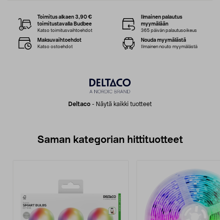
Toimitus alkaen 3,90 €
Ilmainen palautus
toimitustavalla Budbee
myymälään
Katso toimitusvaihtoehdot
365 päivän palautusoikeus
Maksuvaihtoehdot
Nouda myymälästä
Katso ostoehdot
Ilmainen nouto myymälästä
Deltaco
-
Näytä kaikki tuotteet
Saman kategorian hittituotteet