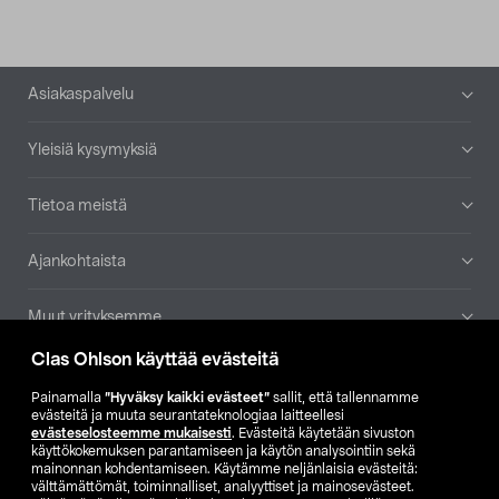
Alatunniste
Asiakaspalvelu
Yleisiä kysymyksiä
Tietoa meistä
Ajankohtaista
Muut yrityksemme
Clas Ohlson käyttää evästeitä
Etsi myymälä
Painamalla
”Hyväksy kaikki evästeet”
sallit, että tallennamme
evästeitä ja muuta seurantateknologiaa laitteellesi
SE
NO
FI
evästeselosteemme mukaisesti
. Evästeitä käytetään sivuston
käyttökokemuksen parantamiseen ja käytön analysointiin sekä
FI
SV
mainonnan kohdentamiseen. Käytämme neljänlaisia evästeitä:
välttämättömät, toiminnalliset, analyyttiset ja mainosevästeet.