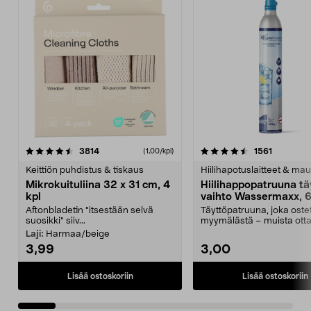
4.5viidestä
arvostelut
4.5viidestä
arvostelu
3814
1561
(1,00/kpl)
tähdestä
t
Keittiön puhdistus & tiskaus
Hiilihapotuslaitteet & mau
Mikrokuituliina 32 x 31 cm, 4
Hiilihappopatruuna tä
kpl
vaihto Wassermaxx, 6
Aftonbladetin "itsestään selvä
Täyttöpatruuna, joka ost
suosikki" siiv...
myymälästä – muista ott
patruuna mukaasi m...
Laji:
Harmaa/beige
3,99
3,00
Lisää ostoskoriin
Lisää ostoskoriin