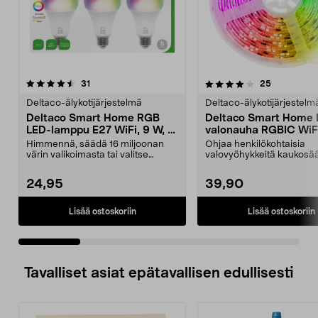
4.0 viidestä
arvostelut
4.5 viidestä
arvostelut
31
25
tähdestä
t
Deltaco-älykotijärjestelmä
Deltaco-älykotijärjestelm
Deltaco Smart Home RGB
Deltaco Smart Home 
LED-lamppu E27 WiFi, 9 W, 3
valonauha RGBIC WiFi
kpl
5 m
Himmennä, säädä 16 miljoonan
Ohjaa henkilökohtaisia
värin valikoimasta tai valitse
valovyöhykkeitä kaukosää
kylmän ja lämpimän v...
sovelluksella tai äänell...
24,95
39,90
Lisää ostoskoriin
Lisää ostoskoriin
Tavalliset asiat epätavallisen edullisesti