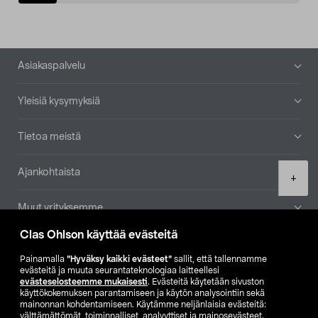
Alatunniste
Asiakaspalvelu
Yleisiä kysymyksiä
Tietoa meistä
Ajankohtaista
Product
+
quantity
Muut yrityksemme
Clas Ohlson käyttää evästeitä
Etsi myymälä
Painamalla
”Hyväksy kaikki evästeet”
sallit, että tallennamme
evästeitä ja muuta seurantateknologiaa laitteellesi
SE
NO
FI
evästeselosteemme mukaisesti
. Evästeitä käytetään sivuston
käyttökokemuksen parantamiseen ja käytön analysointiin sekä
FI
SV
mainonnan kohdentamiseen. Käytämme neljänlaisia evästeitä:
välttämättömät, toiminnalliset, analyyttiset ja mainosevästeet.