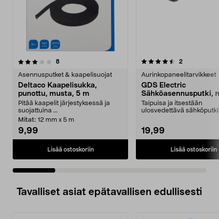
4.5 viidestä
arvostelut
4.0 viidestä
arvostelut
8
2
tähdestä
t
Asennusputket & kaapelisuojat
Aurinkopaneelitarvikkeet
Deltaco Kaapelisukka,
GDS Electric
punottu, musta, 5 m
Sähköasennusputki, 
16 mm x 25 m
Pitää kaapelit järjestyksessä ja
Taipuisa ja itsestään
suojattuina ...
ulosvedettävä sähköputki
helppoon asennukseen.
Mitat:
12 mm x 5 m
Elect...
9,99
19,99
Lisää ostoskoriin
Lisää ostoskoriin
Tavalliset asiat epätavallisen edullisesti