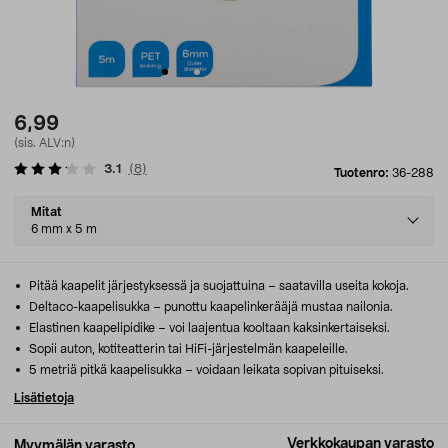
6,99
(sis. ALV:n)
3.1
(
8
)
Tuotenro:
36-288
Select
Mitat
variant
6 mm x 5 m
Pitää kaapelit järjestyksessä ja suojattuina – saatavilla useita kokoja.
Deltaco-kaapelisukka – punottu kaapelinkerääjä mustaa nailonia.
Elastinen kaapelipidike – voi laajentua kooltaan kaksinkertaiseksi.
Sopii auton, kotiteatterin tai HiFi-järjestelmän kaapeleille.
5 metriä pitkä kaapelisukka – voidaan leikata sopivan pituiseksi.
Lisätietoja
Verkkokaupan varasto
Myymälän varasto