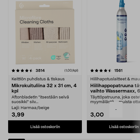
4.5viidestä
arvostelut
4.5viidestä
arvostelu
3814
1561
(1,00/kpl)
tähdestä
t
Keittiön puhdistus & tiskaus
Hiilihapotuslaitteet & mau
Mikrokuituliina 32 x 31 cm, 4
Hiilihappopatruuna tä
kpl
vaihto Wassermaxx, 6
Aftonbladetin "itsestään selvä
Täyttöpatruuna, joka ost
suosikki" siiv...
myymälästä – muista ott
patruuna mukaasi m...
Laji:
Harmaa/beige
-
3,99
3,00
Lisää ostoskoriin
Lisää ostoskoriin