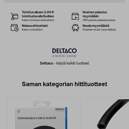
Toimitus alkaen 3,90 €
Ilmainen palautus
toimitustavalla Budbee
myymälään
Katso toimitusvaihtoehdot
365 päivän palautusoikeus
Maksuvaihtoehdot
Nouda myymälästä
Katso ostoehdot
Ilmainen nouto myymälästä
Deltaco
-
Näytä kaikki tuotteet
Saman kategorian hittituotteet