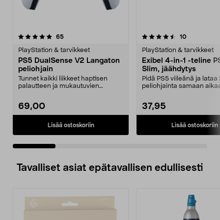
4.5 viidestä
arvostelut
4.5 viidestä
arvostelut
65
10
tähdestä
t
PlayStation & tarvikkeet
PlayStation & tarvikkeet
PS5 DualSense V2 Langaton
Exibel 4-in-1 -teline
peliohjain
Slim, jäähdytys
Tunnet kaikki liikkeet haptisen
Pidä PS5 viileänä ja lataa
palautteen ja mukautuvien
peliohjainta samaan aika
liipaisinpainikkeiden ...
Monitoiminen Exibel-tel...
69,00
37,95
Lisää ostoskoriin
Lisää ostoskoriin
Tavalliset asiat epätavallisen edullisesti