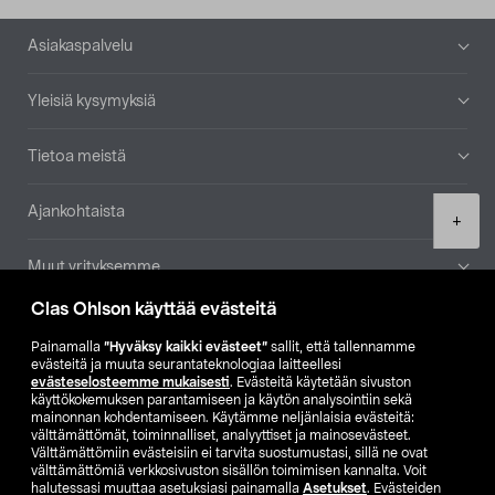
Alatunniste
Asiakaspalvelu
Yleisiä kysymyksiä
Tietoa meistä
Ajankohtaista
Product
+
quantity
Muut yrityksemme
Clas Ohlson käyttää evästeitä
Etsi myymälä
Painamalla
”Hyväksy kaikki evästeet”
sallit, että tallennamme
evästeitä ja muuta seurantateknologiaa laitteellesi
SE
NO
FI
evästeselosteemme mukaisesti
. Evästeitä käytetään sivuston
käyttökokemuksen parantamiseen ja käytön analysointiin sekä
FI
SV
mainonnan kohdentamiseen. Käytämme neljänlaisia evästeitä:
välttämättömät, toiminnalliset, analyyttiset ja mainosevästeet.
Välttämättömiin evästeisiin ei tarvita suostumustasi, sillä ne ovat
välttämättömiä verkkosivuston sisällön toimimisen kannalta. Voit
halutessasi muuttaa asetuksiasi painamalla
Asetukset
. Evästeiden