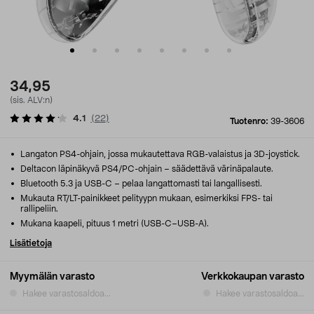
34,95
(sis. ALV:n)
4.1
(
22
)
Tuotenro:
39-3606
Langaton PS4-ohjain, jossa mukautettava RGB-valaistus ja 3D-joystick.
Deltacon läpinäkyvä PS4/PC-ohjain – säädettävä värinäpalaute.
Bluetooth 5.3 ja USB-C – pelaa langattomasti tai langallisesti.
Mukauta RT/LT-painikkeet pelityypn mukaan, esimerkiksi FPS- tai
rallipeliin.
Mukana kaapeli, pituus 1 metri (USB-C–USB-A).
Lisätietoja
Myymälän varasto
Verkkokaupan varasto
Hakee varastosaldoa...
Hakee varastosaldoa...