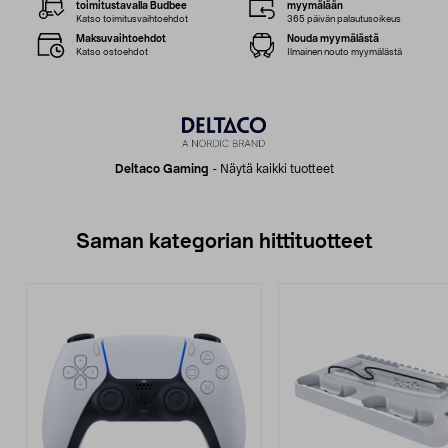
toimitustavalla Budbee
myymälään
Katso toimitusvaihtoehdot
365 päivän palautusoikeus
Maksuvaihtoehdot
Nouda myymälästä
Katso ostoehdot
Ilmainen nouto myymälästä
Deltaco Gaming
-
Näytä kaikki tuotteet
Saman kategorian hittituotteet