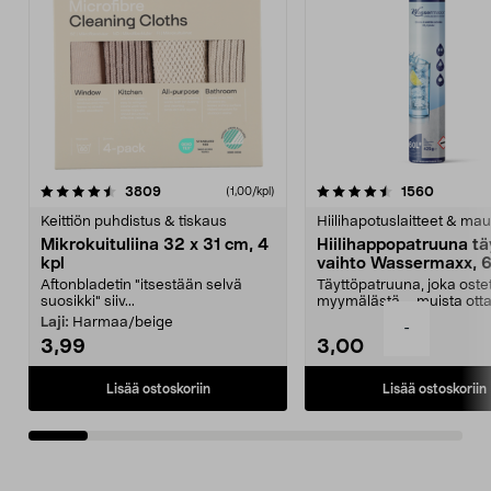
4.5viidestä
arvostelut
4.5viidestä
arvostel
3809
1560
(1,00/kpl)
tähdestä
t
Keittiön puhdistus & tiskaus
Hiilihapotuslaitteet & mau
Mikrokuituliina 32 x 31 cm, 4
Hiilihappopatruuna tä
kpl
vaihto Wassermaxx, 6
Aftonbladetin "itsestään selvä
Täyttöpatruuna, joka ost
suosikki" siiv...
myymälästä – muista ott
patruuna mukaasi m...
Laji:
Harmaa/beige
-
3,99
3,00
Lisää ostoskoriin
Lisää ostoskoriin