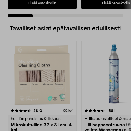
Lisää ostoskoriin
Lisää ostoskoriin
Tavalliset asiat epätavallisen edullisesti
4.5viidestä
arvostelut
4.5viidestä
arvostelu
3810
1561
(1,00/kpl)
tähdestä
t
Keittiön puhdistus & tiskaus
Hiilihapotuslaitteet & mau
Mikrokuituliina 32 x 31 cm, 4
Hiilihappopatruuna tä
kpl
vaihto Wassermaxx, 6