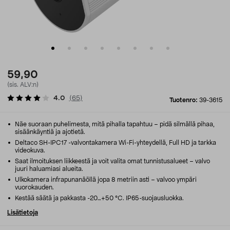
59,90
(sis. ALV:n)
4.0
(
65
)
Tuotenro:
39-3615
Näe suoraan puhelimesta, mitä pihalla tapahtuu – pidä silmällä pihaa,
sisäänkäyntiä ja ajotietä.
Deltaco SH-IPC17 -valvontakamera Wi-Fi-yhteydellä, Full HD ja tarkka
videokuva.
Saat ilmoituksen liikkeestä ja voit valita omat tunnistusalueet – valvo
juuri haluamiasi alueita.
Ulkokamera infrapunanäöllä jopa 8 metriin asti – valvoo ympäri
vuorokauden.
Kestää säätä ja pakkasta -20…+50 °C. IP65-suojausluokka.
Lisätietoja