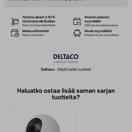
Toimitus alkaen 3,90 €
Ilmainen palautus
toimitustavalla Budbee
myymälään
Katso toimitusvaihtoehdot
365 päivän palautusoikeus
Maksuvaihtoehdot
Nouda myymälästä
Katso ostoehdot
Ilmainen nouto myymälästä
Deltaco
-
Näytä kaikki tuotteet
Haluatko ostaa lisää saman sarjan
tuotteita?