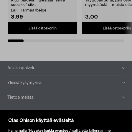
Aftonbladetin "itsestään selvä
Täyttöpatruuna, joka ost
suosikki" siiv...
myymälästä – muista ott
patruuna mukaasi m...
Laji:
Harmaa/beige
3,99
3,00
Lisää ostoskoriin
Lisää ostoskoriin
Alatunniste
Asiakaspalvelu
Yleisiä kysymyksiä
Tietoa meistä
Ajankohtaista
Clas Ohlson käyttää evästeitä
Muut yrityksemme
Painamalla
”Hyväksy kaikki evästeet”
sallit, että tallennamme