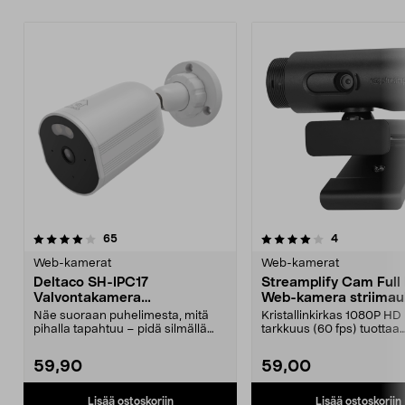
4.0 viidestä
arvostelut
4.5 viidestä
arvostelut
65
4
tähdestä
t
Web-kamerat
Web-kamerat
Deltaco SH-IPC17
Streamplify Cam Full
Valvontakamera
Web-kamera striima
ulkokäyttöön, WiFi, FullHD
Näe suoraan puhelimesta, mitä
Kristallinkirkas 1080P HD 
pihalla tapahtuu – pidä silmällä
tarkkuus (60 fps) tuottaa
pihaa, sisäänkäyn...
ammattilaislaatuisia striim.
59,90
59,00
Lisää ostoskoriin
Lisää ostoskoriin