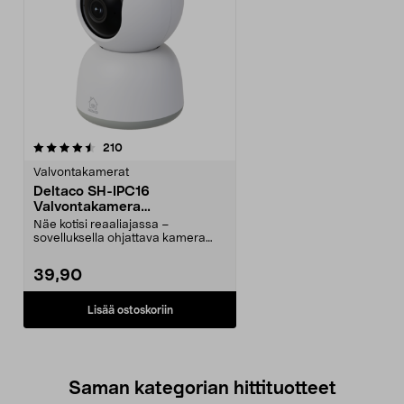
arvostelut
210
Valvontakamerat
Deltaco SH-IPC16
Valvontakamera
sisäkäyttöön, WiFi
Näe kotisi reaaliajassa –
sovelluksella ohjattava kamera
motorisoidulla panoroin...
39,90
Lisää ostoskoriin
Saman kategorian hittituotteet