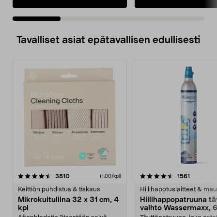
Tavalliset asiat epätavallisen edullisesti
4.5viidestä
arvostelut
4.5viidestä
arvostelu
3810
1561
(1,00/kpl)
tähdestä
t
Keittiön puhdistus & tiskaus
Hiilihapotuslaitteet & mau
Mikrokuituliina 32 x 31 cm, 4
Hiilihappopatruuna tä
kpl
vaihto Wassermaxx, 6