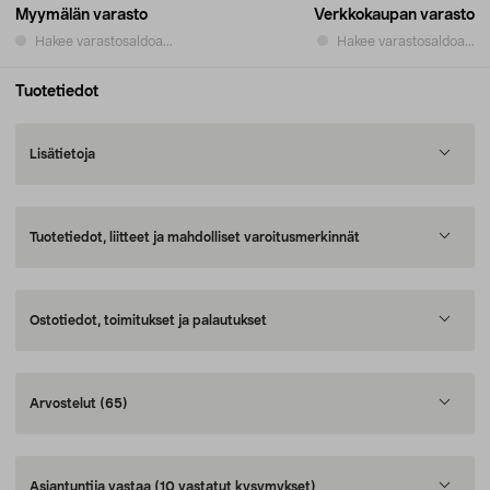
Myymälän varasto
Verkkokaupan varasto
Hakee varastosaldoa...
Hakee varastosaldoa...
Tuotetiedot
Lisätietoja
Tuotetiedot, liitteet ja mahdolliset varoitusmerkinnät
Ostotiedot, toimitukset ja palautukset
Arvostelut
(65)
Asiantuntija vastaa
(10 vastatut kysymykset)