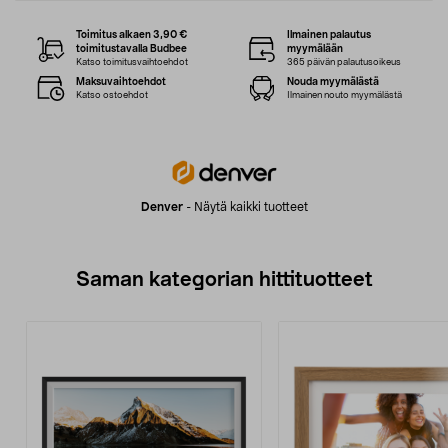
Toimitus alkaen 3,90 €
Ilmainen palautus
toimitustavalla Budbee
myymälään
Katso toimitusvaihtoehdot
365 päivän palautusoikeus
Maksuvaihtoehdot
Nouda myymälästä
Katso ostoehdot
Ilmainen nouto myymälästä
Denver
-
Näytä kaikki tuotteet
Saman kategorian hittituotteet