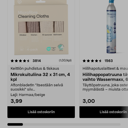
4.5viidestä
arvostelut
4.5viidestä
arvostelu
3814
1563
(1,00/kpl)
tähdestä
t
Keittiön puhdistus & tiskaus
Hiilihapotuslaitteet & mau
Mikrokuituliina 32 x 31 cm, 4
Hiilihappopatruuna tä
kpl
vaihto Wassermaxx, 6
Aftonbladetin "itsestään selvä
Täyttöpatruuna, joka ost
suosikki" siiv...
myymälästä – muista ott
patruuna mukaasi m...
Laji:
Harmaa/beige
3,99
3,00
Lisää ostoskoriin
Lisää ostoskoriin