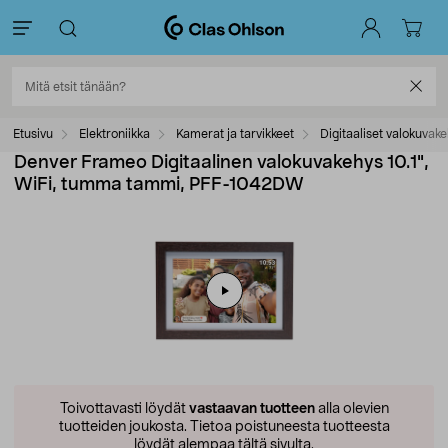
Etusivu
Elektroniikka
Kamerat ja tarvikkeet
Digitaaliset valokuvak
Denver Frameo Digitaalinen valokuvakehys 10.1",
WiFi, tumma tammi, PFF-1042DW
Toivottavasti löydät
vastaavan tuotteen
alla olevien
tuotteiden joukosta.
Tietoa poistuneesta tuotteesta
löydät alempaa tältä sivulta.