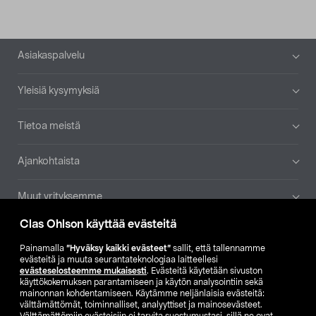
Alatunniste
Asiakaspalvelu
Yleisiä kysymyksiä
Tietoa meistä
Ajankohtaista
Muut yrityksemme
Clas Ohlson käyttää evästeitä
Etsi myymälä
Painamalla
”Hyväksy kaikki evästeet”
sallit, että tallennamme
evästeitä ja muuta seurantateknologiaa laitteellesi
SE
NO
FI
evästeselosteemme mukaisesti
. Evästeitä käytetään sivuston
käyttökokemuksen parantamiseen ja käytön analysointiin sekä
FI
SV
mainonnan kohdentamiseen. Käytämme neljänlaisia evästeitä:
välttämättömät, toiminnalliset, analyyttiset ja mainosevästeet.