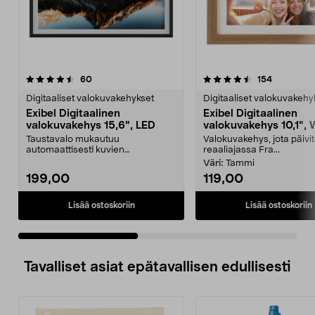
4.5 viidestä
arvostelut
4.5 viidestä
arvostelut
60
154
tähdestä
t
Digitaaliset valokuvakehykset
Digitaaliset valokuvakehy
Exibel Digitaalinen
Exibel Digitaalinen
valokuvakehys 15,6", LED
valokuvakehys 10,1", 
Taustavalo mukautuu
Valokuvakehys, jota päivit
automaattisesti kuvien
reaaliajassa Fra...
värimaailmaan. Exibel-digitaalinen
Väri:
Tammi
va...
199,00
119,00
Lisää ostoskoriin
Lisää ostoskoriin
Tavalliset asiat epätavallisen edullisesti