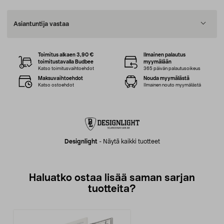
Asiantuntija vastaa
Toimitus alkaen 3,90 €
Ilmainen palautus
toimitustavalla Budbee
myymälään
Katso toimitusvaihtoehdot
365 päivän palautusoikeus
Maksuvaihtoehdot
Nouda myymälästä
Katso ostoehdot
Ilmainen nouto myymälästä
Designlight
-
Näytä kaikki tuotteet
Haluatko ostaa lisää saman sarjan
tuotteita?