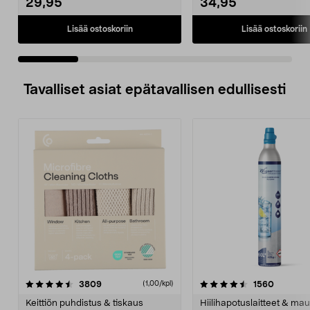
29,95
34,95
Lisää ostoskoriin
Lisää ostoskoriin
Tavalliset asiat epätavallisen edullisesti
4.5viidestä
arvostelut
4.5viidestä
arvostel
3809
1560
(1,00/kpl)
tähdestä
t
Keittiön puhdistus & tiskaus
Hiilihapotuslaitteet & mau