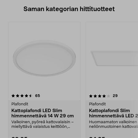
Saman kategorian hittituotteet
4.0 viidestä
arvostelut
4.5 viidestä
arvostelut
65
29
tähdestä
t
Plafondit
Plafondit
Kattoplafondi LED Slim
Kattoplafondi Slim
himmennettävä 14 W 29 cm
himmennettävä LED 
x 29 cm
Valkoinen, pyöreä kattovalaisin –
Huomaamaton valkoinen
miellyttävä valaistus keittiöön,
neliönmuotoinen kattoval
eteiseen ja k...
kirkas työvalo sinne, miss.