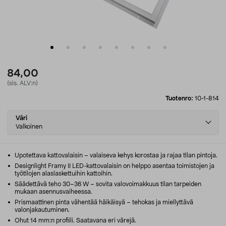
84,00
(sis. ALV:n)
Tuotenro:
10-1-814
Select
Väri
variant
Valkoinen
Upotettava kattovalaisin – valaiseva kehys korostaa ja rajaa tilan pintoja.
Designlight Framy II LED-kattovalaisin on helppo asentaa toimistojen ja
työtilojen alaslaskettuihin kattoihin.
Säädettävä teho 30–36 W – sovita valovoimakkuus tilan tarpeiden
mukaan asennusvaiheessa.
Prismaattinen pinta vähentää häikäisyä – tehokas ja miellyttävä
valonjakautuminen.
Ohut 14 mm:n profiili. Saatavana eri värejä.