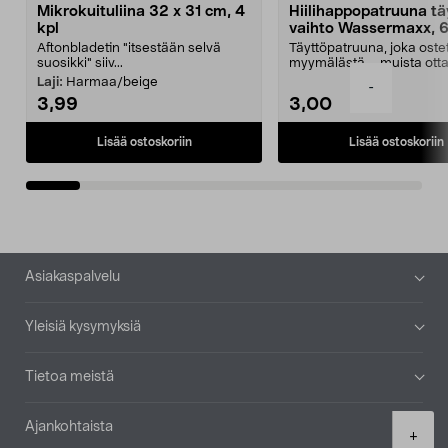
Mikrokuituliina 32 x 31 cm, 4
Hiilihappopatruuna tä
kpl
vaihto Wassermaxx, 6
Aftonbladetin "itsestään selvä
Täyttöpatruuna, joka ost
suosikki" siiv...
myymälästä – muista ott
patruuna mukaasi m...
Laji:
Harmaa/beige
-
3,99
3,00
Lisää ostoskoriin
Lisää ostoskoriin
Alatunniste
Asiakaspalvelu
Yleisiä kysymyksiä
Tietoa meistä
Ajankohtaista
Product
+
quantity