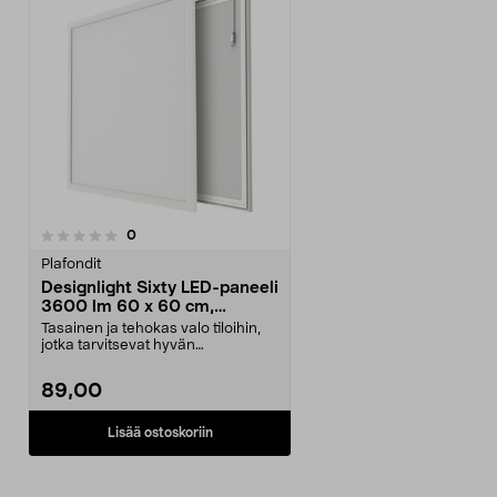
arvostelut
0
Plafondit
Designlight Sixty LED-paneeli
3600 lm 60 x 60 cm,
valkoinen
Tasainen ja tehokas valo tiloihin,
jotka tarvitsevat hyvän
yleisvalaistuksen. De...
89,00
Lisää ostoskoriin