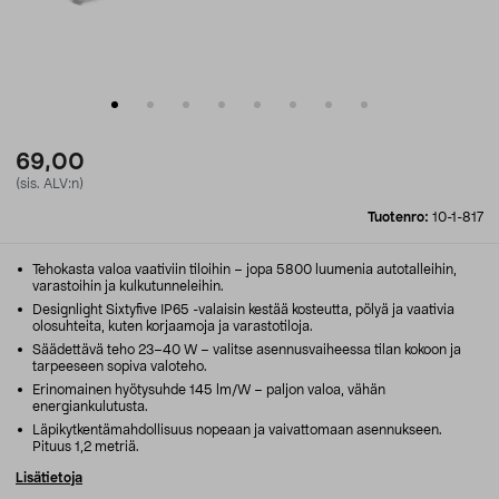
69,00
(sis. ALV:n)
Tuotenro:
10-1-817
Tehokasta valoa vaativiin tiloihin – jopa 5800 luumenia autotalleihin,
varastoihin ja kulkutunneleihin.
Designlight Sixtyfive IP65 -valaisin kestää kosteutta, pölyä ja vaativia
olosuhteita, kuten korjaamoja ja varastotiloja.
Säädettävä teho 23–40 W – valitse asennusvaiheessa tilan kokoon ja
tarpeeseen sopiva valoteho.
Erinomainen hyötysuhde 145 lm/W – paljon valoa, vähän
energiankulutusta.
Läpikytkentämahdollisuus nopeaan ja vaivattomaan asennukseen.
Pituus 1,2 metriä.
Lisätietoja