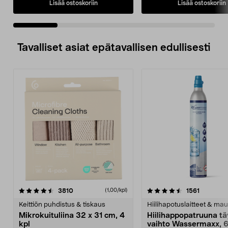
Lisää ostoskoriin
Lisää ostoskoriin
Tavalliset asiat epätavallisen edullisesti
4.5viidestä
arvostelut
4.5viidestä
arvostelu
3810
1561
(1,00/kpl)
tähdestä
t
Keittiön puhdistus & tiskaus
Hiilihapotuslaitteet & mau
Mikrokuituliina 32 x 31 cm, 4
Hiilihappopatruuna tä
kpl
vaihto Wassermaxx, 6