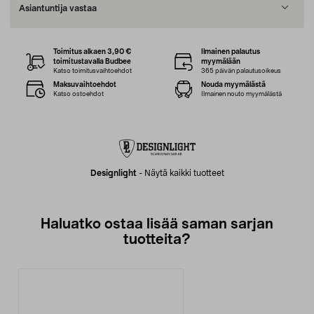
Asiantuntija vastaa
Toimitus alkaen 3,90 €
Ilmainen palautus
toimitustavalla Budbee
myymälään
Katso toimitusvaihtoehdot
365 päivän palautusoikeus
Maksuvaihtoehdot
Nouda myymälästä
Katso ostoehdot
Ilmainen nouto myymälästä
Designlight
-
Näytä kaikki tuotteet
Haluatko ostaa lisää saman sarjan
tuotteita?