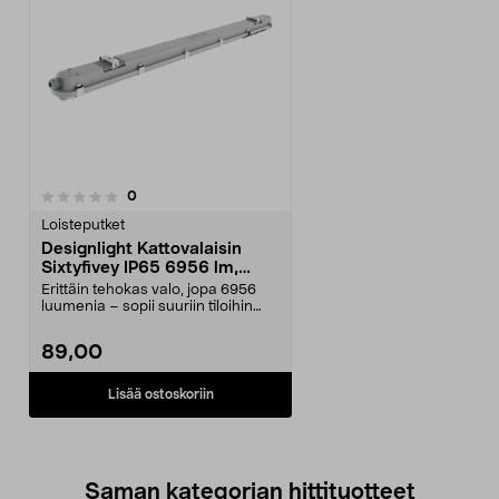
arvostelut
0
Loisteputket
Designlight Kattovalaisin
Sixtyfivey IP65 6956 lm,
1500 mm
Erittäin tehokas valo, jopa 6956
luumenia – sopii suuriin tiloihin
kuten varasto...
89,00
Lisää ostoskoriin
Saman kategorian hittituotteet