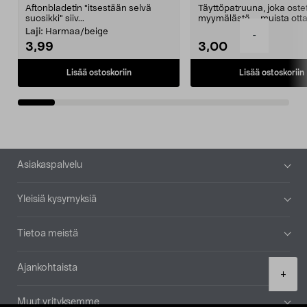
Aftonbladetin "itsestään selvä
Täyttöpatruuna, joka ost
suosikki" siiv...
myymälästä – muista ott
patruuna mukaasi m...
Laji:
Harmaa/beige
-
3,99
3,00
Lisää ostoskoriin
Lisää ostoskoriin
Alatunniste
Asiakaspalvelu
Yleisiä kysymyksiä
Tietoa meistä
Ajankohtaista
Product
+
quantity
Muut yrityksemme