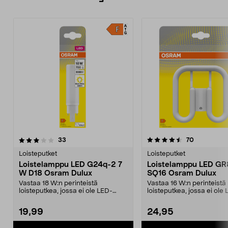
4.5 viidestä
arvostelut
4.5 viidestä
arvostelut
33
70
tähdestä
t
Loisteputket
Loisteputket
Loistelamppu LED G24q-2 7
Loistelamppu LED GR
W D18 Osram Dulux
SQ16 Osram Dulux
Vastaa 18 W:n perinteistä
Vastaa 16 W:n perinteistä
loisteputkea, jossa ei ole LED-
loisteputkea, jossa ei ole
lamppua – jopa 30 000 t...
lamppua – jopa 30 000 t..
19,99
24,95