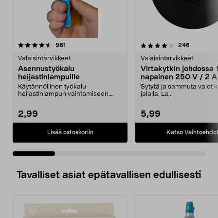
4.0 viidestä
arvostelut
5.0 viidestä
arvostelut
961
246
tähdestä
t
Valaisintarvikkeet
Valaisintarvikkeet
Asennustyökalu
Virtakytkin johdossa 
heijastinlampuille
napainen 250 V / 2 A
Käytännöllinen työkalu
Sytytä ja sammuta valot k
heijastinlampun vaihtamiseen.
jalalla. La...
Pehmeä imukuppi – työkalust...
2,99
5,99
Katso Vaihtoehdo
Lisää ostoskoriin
Tavalliset asiat epätavallisen edullisesti