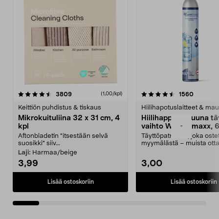
4.5viidestä
arvostelut
4.5viidestä
arvostel
3809
1560
(1,00/kpl)
tähdestä
t
Keittiön puhdistus & tiskaus
Hiilihapotuslaitteet & mau
Mikrokuituliina 32 x 31 cm, 4
Hiilihappopatruuna tä
-
kpl
vaihto Wassermaxx, 6
Aftonbladetin "itsestään selvä
Täyttöpatruuna, joka ost
suosikki" siiv...
myymälästä – muista ott
patruuna mukaasi m...
Laji:
Harmaa/beige
3,99
3,00
Lisää ostoskoriin
Lisää ostoskoriin