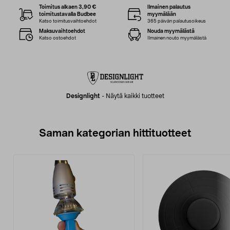
Toimitus alkaen 3,90 €
Ilmainen palautus
toimitustavalla Budbee
myymälään
Katso toimitusvaihtoehdot
365 päivän palautusoikeus
Maksuvaihtoehdot
Nouda myymälästä
Katso ostoehdot
Ilmainen nouto myymälästä
Designlight
-
Näytä kaikki tuotteet
Saman kategorian hittituotteet