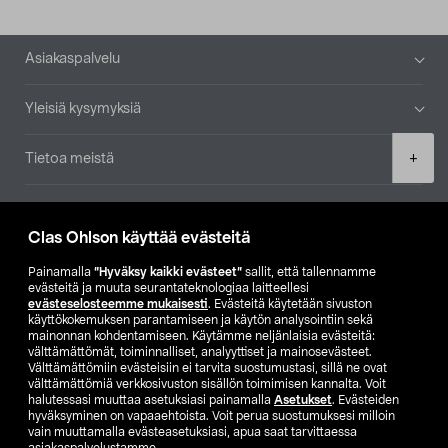
Alatunniste
Asiakaspalvelu
Yleisiä kysymyksiä
Product
+
Tietoa meistä
quantity
Ajankohtaista
Clas Ohlson käyttää evästeitä
Muut yrityksemme
Painamalla
”Hyväksy kaikki evästeet”
sallit, että tallennamme
evästeitä ja muuta seurantateknologiaa laitteellesi
evästeselosteemme mukaisesti
. Evästeitä käytetään sivuston
Etsi myymälä
käyttökokemuksen parantamiseen ja käytön analysointiin sekä
mainonnan kohdentamiseen. Käytämme neljänlaisia evästeitä:
välttämättömät, toiminnalliset, analyyttiset ja mainosevästeet.
SE
NO
FI
Välttämättömiin evästeisiin ei tarvita suostumustasi, sillä ne ovat
välttämättömiä verkkosivuston sisällön toimimisen kannalta. Voit
FI
SV
halutessasi muuttaa asetuksiasi painamalla
Asetukset
. Evästeiden
hyväksyminen on vapaaehtoista. Voit perua suostumuksesi milloin
vain muuttamalla evästeasetuksiasi, apua saat tarvittaessa