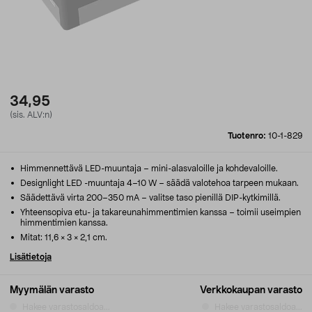
34,95
(sis. ALV:n)
Tuotenro:
10-1-829
Himmennettävä LED-muuntaja – mini-alasvaloille ja kohdevaloille.
Designlight LED -muuntaja 4–10 W – säädä valotehoa tarpeen mukaan.
Säädettävä virta 200–350 mA – valitse taso pienillä DIP-kytkimillä.
Yhteensopiva etu- ja takareuna­himmentimien kanssa – toimii useimpien
himmentimien kanssa.
Mitat: 11,6 × 3 × 2,1 cm.
Lisätietoja
Myymälän varasto
Verkkokaupan varasto
Hakee varastosaldoa...
Hakee varastosaldoa...