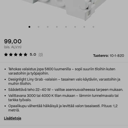
99,00
(sis. ALV:n)
5.0
(
1
)
Tuotenro:
10-1-820
Tehokas valaistus jopa 5600 luumenilla – sopii suuriin tiloihin kuten
varastoihin ja työpajoihin.
Designlight Liny Grab -valaisin – tasainen valo käytäviin, varastoihin ja
muihin tiloihin.
Säädettävä teho 22–40 W – valitse asennusvaiheessa tarpeen mukaan.
Valittavana 3000 tai 4000 K tilan mukaan – lämmin tunnelmavalo tai
tarkka työvalo.
Opaalikupu vähentää häikäisyä ja levittää valon tasaisesti. Pituus: 1,2
metriä.
Lisätietoja