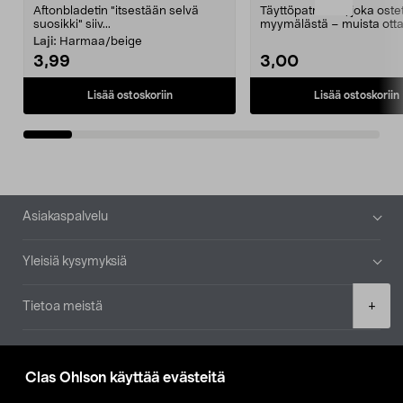
Aftonbladetin "itsestään selvä
Täyttöpatruuna, joka ost
suosikki" siiv...
myymälästä – muista ott
patruuna mukaasi m...
Laji:
Harmaa/beige
3,99
3,00
Lisää ostoskoriin
Lisää ostoskoriin
Alatunniste
Asiakaspalvelu
Yleisiä kysymyksiä
Product
+
Tietoa meistä
quantity
Ajankohtaista
Clas Ohlson käyttää evästeitä
Muut yrityksemme