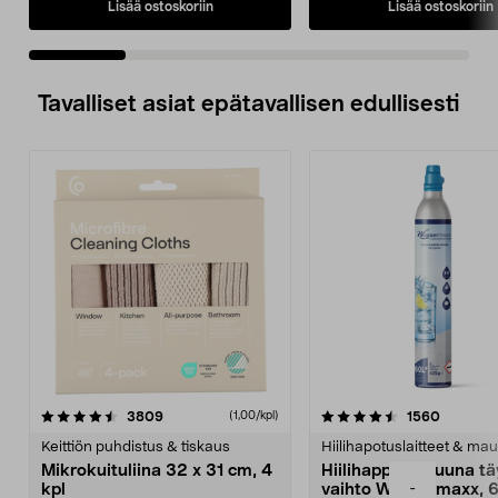
Lisää ostoskoriin
Lisää ostoskoriin
Tavalliset asiat epätavallisen edullisesti
4.5viidestä
arvostelut
4.5viidestä
arvostel
3809
1560
(1,00/kpl)
tähdestä
t
Keittiön puhdistus & tiskaus
Hiilihapotuslaitteet & mau
Mikrokuituliina 32 x 31 cm, 4
Hiilihappopatruuna tä
-
kpl
vaihto Wassermaxx, 6