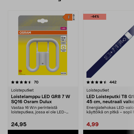
-44%
4.5 viidestä
arvostelut
4.5 viidestä
arvostelut
70
442
tähdestä
t
Loisteputket
Loisteputket
Loistelamppu LED GR8 7 W
LED Loisteputki T8 G
SQ16 Osram Dulux
45 cm, neutraali valk
Vastaa 16 W:n perinteistä
Energiatehokas LED-valo,
loisteputkea, jossa ei ole LED-
käyttöikä on pitkä – sopii l
lamppua – jopa 30 000 t...
45 cm:n vala...
24,95
4,99