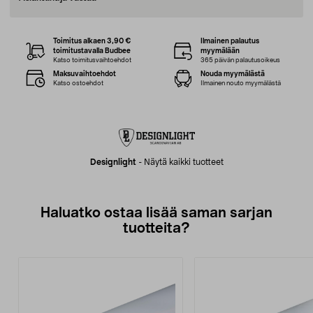
Toimitus alkaen 3,90 €
Ilmainen palautus
toimitustavalla Budbee
myymälään
Katso toimitusvaihtoehdot
365 päivän palautusoikeus
Maksuvaihtoehdot
Nouda myymälästä
Katso ostoehdot
Ilmainen nouto myymälästä
Designlight
-
Näytä kaikki tuotteet
Haluatko ostaa lisää saman sarjan
tuotteita?