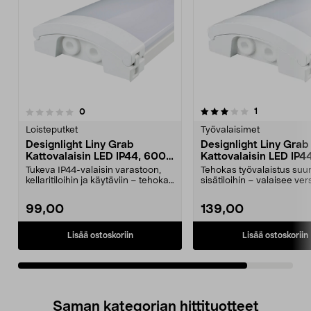
3.0viidestä
arvostelut
1
arvostelut
0
tähdestä
Loisteputket
Työvalaisimet
Designlight Liny Grab
Designlight Liny Grab
Kattovalaisin LED IP44, 600
Kattovalaisin LED IP4
mm
mm
Tukeva IP44-valaisin varastoon,
Tehokas työvalaistus suur
kellaritiloihin ja käytäviin – tehokas
sisätiloihin – valaisee ver
ja luotet...
varastotilan, säi...
99,00
139,00
Lisää ostoskoriin
Lisää ostoskoriin
Saman kategorian hittituotteet