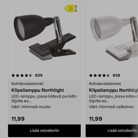
4.5 viidestä
arvostelut
4.0 viidestä
arvostelut
639
639
tähdestä
t
Kohdevalaisimet
Kohdevalaisimet
Klipsilamppu Northlight
Klipsilamppu Northlig
LED-lamppu, jossa kätevä puristin.
LED-lamppu, jossa kätevä 
Sijoita es...
Sijoita es...
Väri:
Himmeä musta
Väri:
Himmeä valkoinen
11,99
11,99
Lisää ostoskoriin
Lisää ostoskoriin