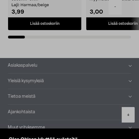
patruuna mukaasi m...
Laji:
Harmaa/beige
-
3,99
3,00
Lisää ostoskoriin
Lisää ostoskoriin
Alatunniste
Asiakaspalvelu
Yleisiä kysymyksiä
Tietoa meistä
Ajankohtaista
Product
+
quantity
Muut yrityksemme