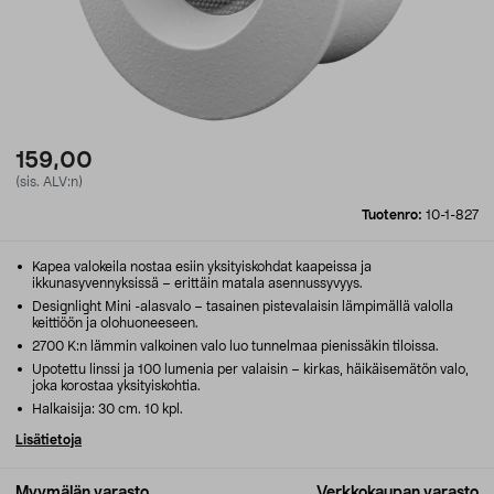
159,00
(sis. ALV:n)
Tuotenro:
10-1-827
Kapea valokeila nostaa esiin yksityiskohdat kaapeissa ja
ikkunasyvennyksissä – erittäin matala asennussyvyys.
Designlight Mini -alasvalo – tasainen pistevalaisin lämpimällä valolla
keittiöön ja olohuoneeseen.
2700 K:n lämmin valkoinen valo luo tunnelmaa pienissäkin tiloissa.
Upotettu linssi ja 100 lumenia per valaisin – kirkas, häikäisemätön valo,
joka korostaa yksityiskohtia.
Halkaisija: 30 cm. 10 kpl.
Lisätietoja
Myymälän varasto
Verkkokaupan varasto