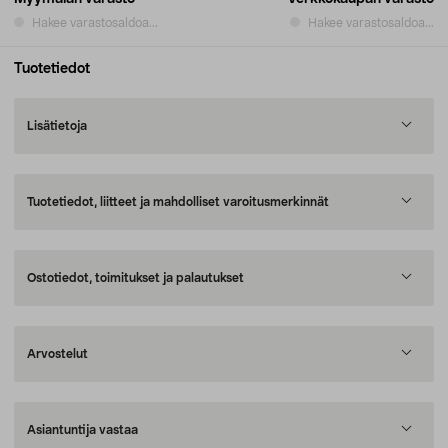
Hakee varastosaldoa...
Hakee varastosaldoa...
Tuotetiedot
Lisätietoja
Tuotetiedot, liitteet ja mahdolliset varoitusmerkinnät
Ostotiedot, toimitukset ja palautukset
Arvostelut
Asiantuntija vastaa