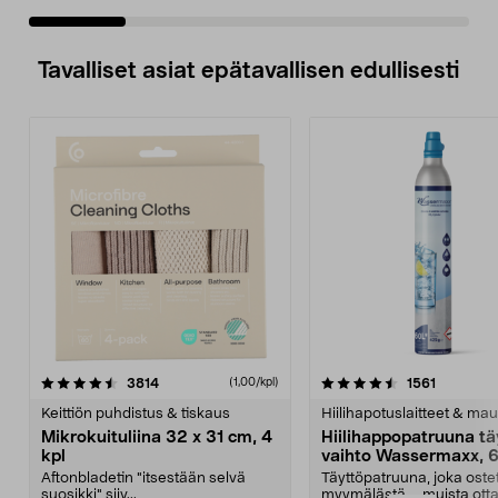
Tavalliset asiat epätavallisen edullisesti
4.5viidestä
arvostelut
4.5viidestä
arvostelu
3814
1561
(1,00/kpl)
tähdestä
t
Keittiön puhdistus & tiskaus
Hiilihapotuslaitteet & mau
Mikrokuituliina 32 x 31 cm, 4
Hiilihappopatruuna tä
kpl
vaihto Wassermaxx, 6
Aftonbladetin "itsestään selvä
Täyttöpatruuna, joka ost
suosikki" siiv...
myymälästä – muista ott