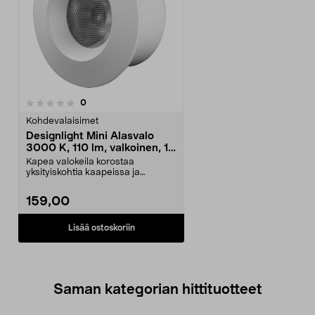
arvostelut
0
Kohdevalaisimet
Designlight Mini Alasvalo
3000 K, 110 lm, valkoinen, 10
kpl
Kapea valokeila korostaa
yksityiskohtia kaapeissa ja
ikkunasyvennyksissä. Design...
159,00
Lisää ostoskoriin
Saman kategorian hittituotteet