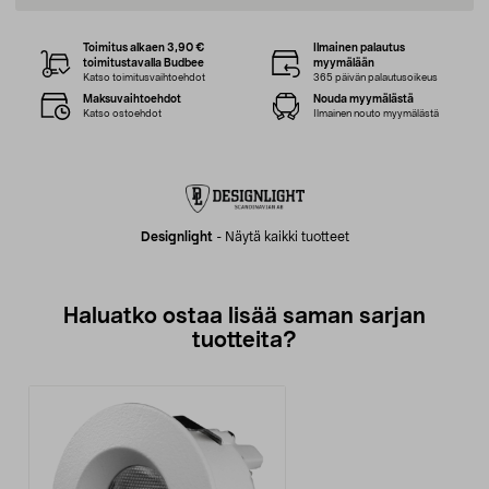
Toimitus alkaen 3,90 €
Ilmainen palautus
toimitustavalla Budbee
myymälään
Katso toimitusvaihtoehdot
365 päivän palautusoikeus
Maksuvaihtoehdot
Nouda myymälästä
Katso ostoehdot
Ilmainen nouto myymälästä
Designlight
-
Näytä kaikki tuotteet
Haluatko ostaa lisää saman sarjan
tuotteita?