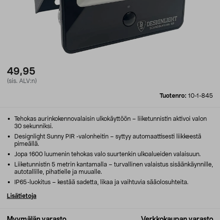
49,95
(sis. ALV:n)
Tuotenro:
10-1-845
Tehokas aurinkokennovalaisin ulkokäyttöön – liiketunnistin aktivoi valon
30 sekunniksi.
Designlight Sunny PIR -valonheitin – syttyy automaattisesti liikkeestä
pimeällä.
Jopa 1600 luumenin tehokas valo suurtenkin ulkoalueiden valaisuun.
Liiketunnistin 5 metrin kantamalla – turvallinen valaistus sisäänkäynnille,
autotallille, pihatielle ja muualle.
IP65-luokitus – kestää sadetta, likaa ja vaihtuvia sääolosuhteita.
Lisätietoja
Myymälän varasto
Verkkokaupan varasto