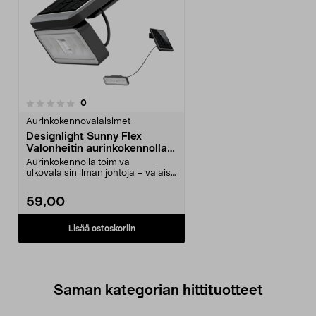
arvostelut
0
Aurinkokennovalaisimet
Designlight Sunny Flex
Valonheitin aurinkokennolla
PIR 1000 lm IP54
Aurinkokennolla toimiva
ulkovalaisin ilman johtoja – valaise
piha, sisäänkäynti ...
59,00
Lisää ostoskoriin
Saman kategorian hittituotteet