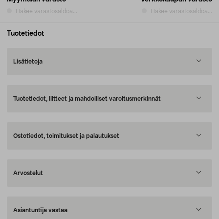
Hakee varastosaldoa...
Hakee varastosaldoa...
Tuotetiedot
Lisätietoja
Tuotetiedot, liitteet ja mahdolliset varoitusmerkinnät
Ostotiedot, toimitukset ja palautukset
Arvostelut
Asiantuntija vastaa