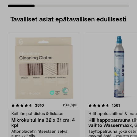
Tavalliset asiat epätavallisen edullisesti
4.5viidestä
arvostelut
4.5viidestä
arvostelu
3810
1561
(1,00/kpl)
tähdestä
t
Keittiön puhdistus & tiskaus
Hiilihapotuslaitteet & mau
Mikrokuituliina 32 x 31 cm, 4
Hiilihappopatruuna tä
kpl
vaihto Wassermaxx, 6
Aftonbladetin "itsestään selvä
Täyttöpatruuna, joka ost
suosikki" siiv...
myymälästä – muista ott