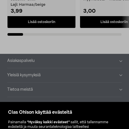
patruuna mukaasi m...
Laji:
Harmaa/beige
3,99
3,00
Lisää ostoskoriin
Lisää ostoskoriin
Alatunniste
Asiakaspalvelu
Yleisiä kysymyksiä
Tietoa meistä
Ajankohtaista
Clas Ohlson käyttää evästeitä
Muut yrityksemme
Painamalla
”Hyväksy kaikki evästeet”
sallit, että tallennamme
evästeitä ja muuta seurantateknologiaa laitteellesi