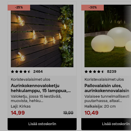
-25%
-30%
4.5 viidestä
arvostelut
4.5 viidestä
arvostel
2464
8239
tähdestä
t
Koristevalaisimet ulos
Koristevalaisimet ulos
Aurinkokennovaloketju
Pallovalaisin ulos,
hehkulamppu, 15 lamppua,
aurinkokennovalaisin
7,2 m
Valoketju, jossa 15 kestävää,
Valaisee tunnelmallisesti
muovista, hehku...
puutarhassa, altaal...
Laji:
Kirkas
Halkaisija:
20 cm
14,99
10,49
19,99
Lisää ostoskoriin
Lisää ostoskoriin