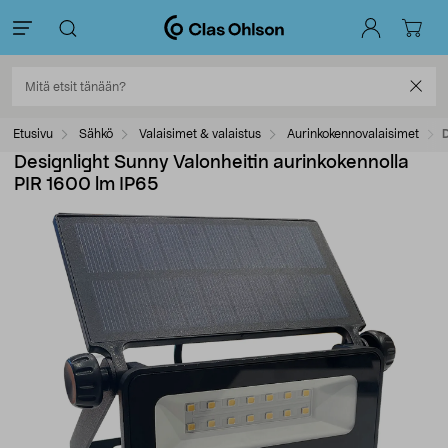
Etusivu
Sähkö
Valaisimet & valaistus
Aurinkokennovalaisimet
D
Designlight Sunny Valonheitin aurinkokennolla
PIR 1600 lm IP65