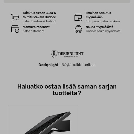
Toimitus alkaen 3,90 €
Ilmainen palautus
toimitustavalla Budbee
myymälään
Katso toimitusvaihtoehdot
365 päivän palautusoikeus
Maksuvaihtoehdot
Nouda myymälästä
Katso ostoehdot
Ilmainen nouto myymälästä
Designlight
-
Näytä kaikki tuotteet
Haluatko ostaa lisää saman sarjan
tuotteita?