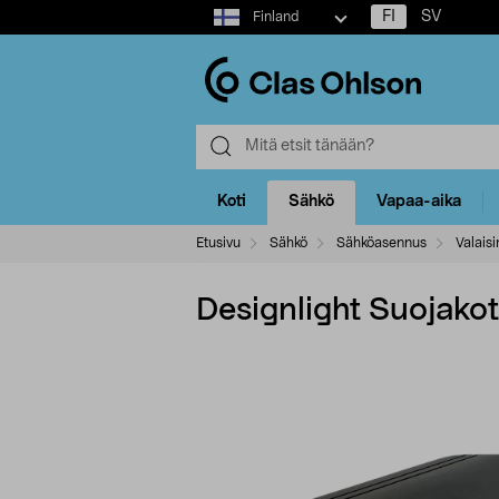
Select
FI
SV
Finland
market
Koti
Sähkö
Vapaa-aika
Etusivu
Sähkö
Sähköasennus
Valaisi
Designlight Suojakot