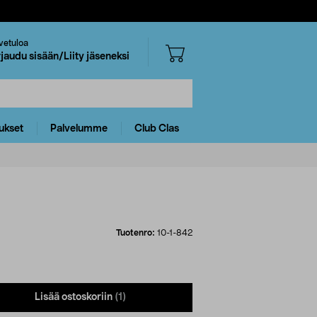
vetuloa
rjaudu sisään/Liity jäseneksi
ukset
Palvelumme
Club Clas
Tuotenro:
10-1-842
Lisää ostoskoriin
(1)