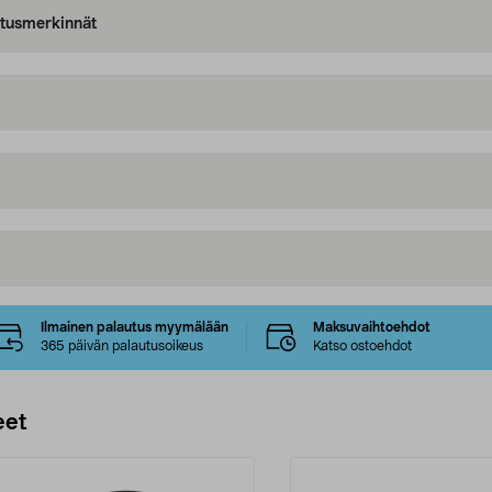
oitusmerkinnät
Ilmainen palautus myymälään
Maksuvaihtoehdot
365 päivän palautusoikeus
Katso ostoehdot
eet