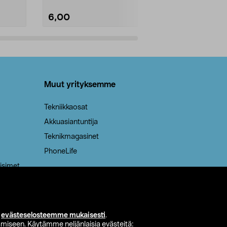
6,00
2,00
Lisää ostoskoriin
Lisää
Muut yrityksemme
Tekniikkaosat
Akkuasiantuntija
Teknikmagasinet
PhoneLife
isimet
i
evästeselosteemme mukaisesti
.
miseen. Käytämme neljänlaisia evästeitä: