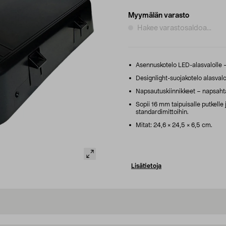
Myymälän varasto
Hakee varastosaldoa...
Asennuskotelo LED-alasvalolle – 
Designlight-suojakotelo alasvalo
Napsautuskiinnikkeet – napsahta
Sopii 16 mm taipuisalle putkelle 
standardimittoihin.
Mitat: 24,6 × 24,5 × 6,5 cm.
Lisätietoja