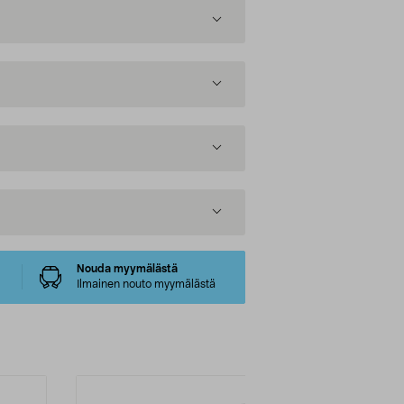
Nouda myymälästä
Ilmainen nouto myymälästä