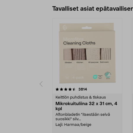
Tavalliset asiat epätavallisen
5viidestä
4.5viidestä
arvostelut
3814
tähdestä
tähdestä
Keittiön puhdistus & tiskaus
Mikrokuituliina 32 x 31 cm, 4
kpl
Aftonbladetin "itsestään selvä
suosikki" siiv...
Laji:
Harmaa/beige