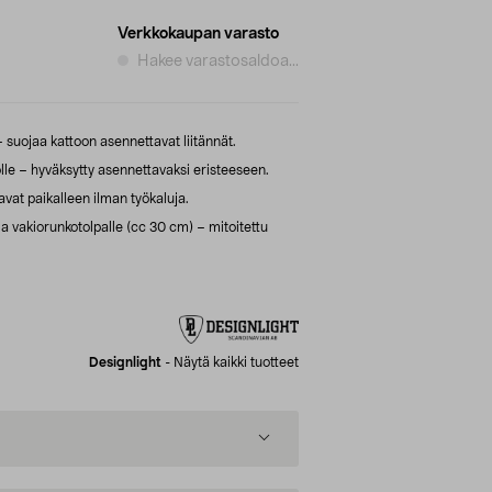
Verkkokaupan varasto
Hakee varastosaldoa...
suojaa kattoon asennettavat liitännät.
lle – hyväksytty asennettavaksi eristeeseen.
vat paikalleen ilman työkaluja.
ja vakiorunkotolpalle (cc 30 cm) – mitoitettu
Designlight
-
Näytä kaikki tuotteet