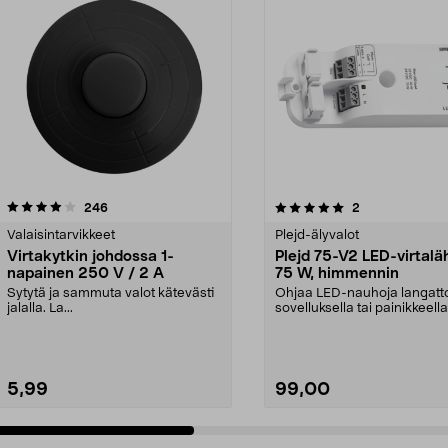
5.0 viidestä
arvostelut
4.5 viidestä
arvostelut
246
2
tähdestä
Valaisintarvikkeet
Plejd-älyvalot
Virtakytkin johdossa 1-
Plejd 75-V2 LED-virtal
napainen 250 V / 2 A
75 W, himmennin
Sytytä ja sammuta valot kätevästi
Ohjaa LED-nauhoja langatt
jalalla. La...
sovelluksella tai painikkeella
LED -virta...
5,99
99,00