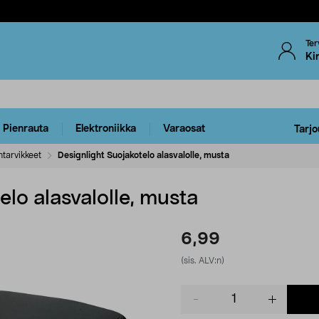
Ter
Ki
Pienrauta
Elektroniikka
Varaosat
Tarjo
ntarvikkeet
Designlight Suojakotelo alasvalolle, musta
elo alasvalolle, musta
6,99
(sis. ALV:n)
Product
quantity