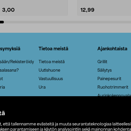
3,00
12,99
Lisää ostoskoriin
Lisää ostoskoriin
ysymyksiä
Tietoa meistä
Ajankohtaista
isään/Rekisteröidy
Tietoa meistä
Grillit
 salasana?
Uutishuone
Säilytys
ot
Vastuullisuus
Painepesurit
ria
Ura
Ruohotrimmerit
Aurinkokennovala
tä
it, että tallennamme evästeitä ja muuta seurantateknologiaa laitteelles
uksen parantamiseen ja käytön analysointiin sekä mainonnan kohdenta