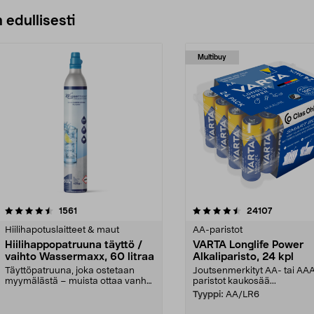
 edullisesti
Multibuy
4.5viidestä
arvostelut
4.5viidestä
arvostelut
1561
24107
tähdestä
Hiilihapotuslaitteet & maut
AA-paristot
Hiilihappopatruuna täyttö /
VARTA Longlife Power
vaihto Wassermaxx, 60 litraa
Alkaliparisto, 24 kpl
Täyttöpatruuna, joka ostetaan
Joutsenmerkityt AA- tai AA
myymälästä – muista ottaa vanha
paristot kaukosää...
patruuna mukaasi m...
Tyyppi:
AA/LR6