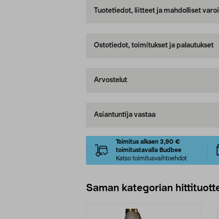
Tuotetiedot, liitteet ja mahdolliset var
Ostotiedot, toimitukset ja palautukset
Arvostelut
Asiantuntija vastaa
Toimitus alkaen 3,90 €
toimitustavalla Budbee
Katso toimitusvaihtoehdot
Saman kategorian hittituott