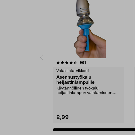
5 viidestä
4.0 viidestä
arvostelut
961
tähdestä
tähdestä
Valaisintarvikkeet
Asennustyökalu
heijastinlampuille
Käytännöllinen työkalu
heijastinlampun vaihtamiseen.
Pehmeä imukuppi – työkalust...
2,99