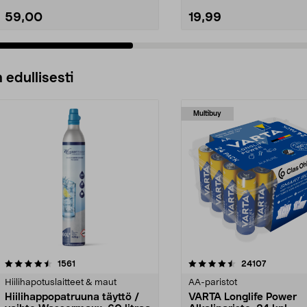
59,00
19,99
 edullisesti
Multibuy
4.5viidestä
arvostelut
4.5viidestä
arvostelut
1561
24107
tähdestä
Hiilihapotuslaitteet & maut
AA-paristot
Hiilihappopatruuna täyttö /
VARTA Longlife Power