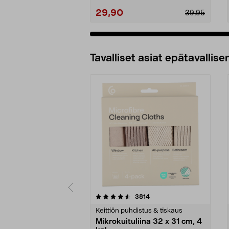
29,90
39,95
Tavalliset asiat epätavallisen
5viidestä
4.5viidestä
arvostelut
3814
tähdestä
tähdestä
Keittiön puhdistus & tiskaus
Mikrokuituliina 32 x 31 cm, 4