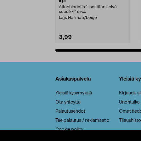
kpl
Aftonbladetin "itsestään selvä
suosikki" siiv...
Laji:
Harmaa/beige
3,99
Lisää ostoskoriin
Alatunniste
Asiakaspalvelu
Yleisiä k
Yleisiä kysymyksiä
Kirjaudu s
Ota yhteyttä
Unohtuiko
Palautusehdot
Omat tied
Tee palautus / reklamaatio
Tilaushisto
Cookie policy
Toimitustavat