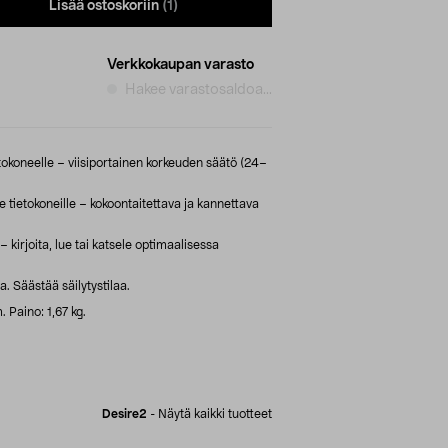
Lisää ostoskoriin
(1)
Verkkokaupan varasto
Hakee varastosaldoa...
okoneelle – viisiportainen korkeuden säätö (24–
 tietokoneille – kokoontaitettava ja kannettava
kirjoita, lue tai katsele optimaalisessa
 Säästää säilytystilaa.
. Paino: 1,67 kg.
Desire2
-
Näytä kaikki tuotteet