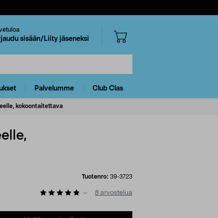
vetuloa
rjaudu sisään/Liity jäseneksi
ukset
Palvelumme
Club Clas
eelle, kokoontaitettava
elle,
Tuotenro:
39-3723
8
arvostelua