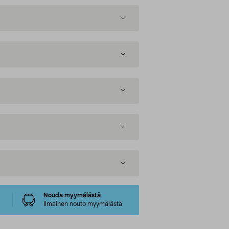
Nouda myymälästä
Ilmainen nouto myymälästä