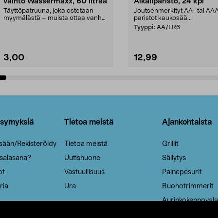
vaihto Wassermaxx, 60 litraa
Alkaliparisto, 24 kpl
Täyttöpatruuna, joka ostetaan
Joutsenmerkityt AA- tai AA
myymälästä – muista ottaa vanha
paristot kaukosää...
patruuna mukaasi m...
Tyyppi:
AA/LR6
3,00
12,99
Lisää ostoskoriin
Lisää ostoskoriin
ysymyksiä
Tietoa meistä
Ajankohtaista
isään/Rekisteröidy
Tietoa meistä
Grillit
 salasana?
Uutishuone
Säilytys
ot
Vastuullisuus
Painepesurit
ria
Ura
Ruohotrimmerit
Aurinkokennovala