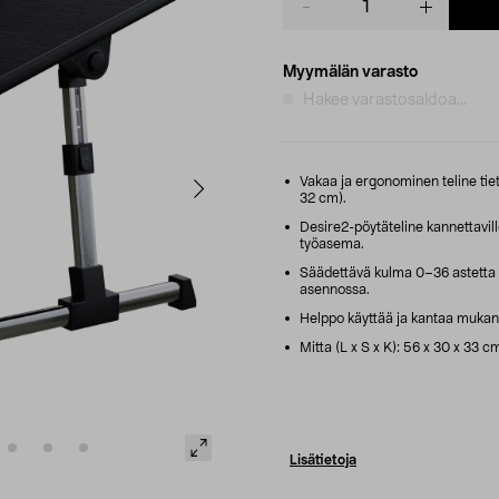
quantity
Myymälän varasto
Hakee varastosaldoa...
Vakaa ja ergonominen teline tiet
32 cm).
Desire2-pöytäteline kannettaville
työasema.
Säädettävä kulma 0–36 astetta – 
asennossa.
Helppo käyttää ja kantaa mukana.
Mitta (L x S x K): 56 x 30 x 33 cm
Lisätietoja