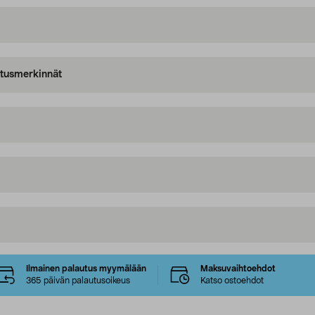
oitusmerkinnät
Ilmainen palautus myymälään
Maksuvaihtoehdot
365 päivän palautusoikeus
Katso ostoehdot