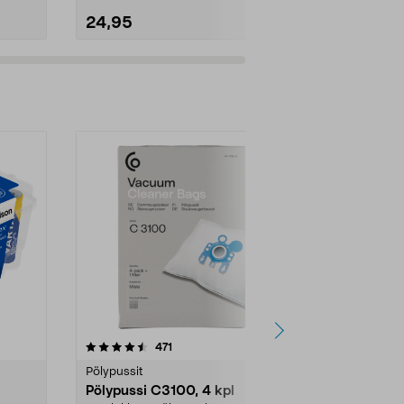
24,95
19,99
4.5viidestä
arvostelut
4.5
471
6
tähdestä
tähdestä
Pölypussit
Kierrätys & ro
Pölypussi C3100, 4 kpl
Roskapussi,