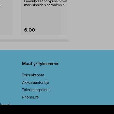
kahvat, 30 l
Laadukkaat pölypussit ovat
markkinoiden parhaimpia.
A-
Testivoittaja 
Kestävä, jopa 50 % suurempi ...
roskapussi u
Roskapussi, jo
6,00
2,00
Lisää ostoskoriin
Lisää
Muut yrityksemme
Tekniikkaosat
Akkuasiantuntija
Teknikmagasinet
PhoneLife
isimet