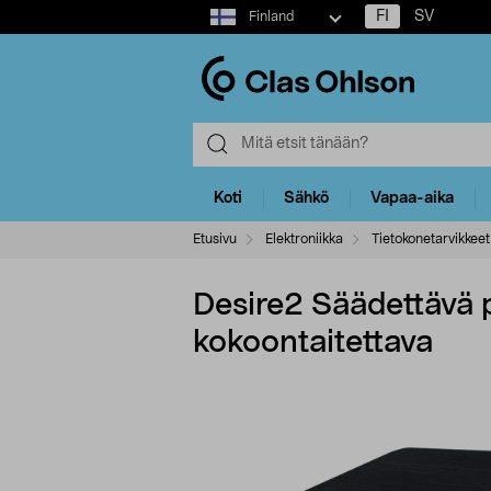
Select
FI
SV
Finland
market
Koti
Sähkö
Vapaa-aika
Etusivu
Elektroniikka
Tietokonetarvikkeet
Desire2 Säädettävä p
kokoontaitettava