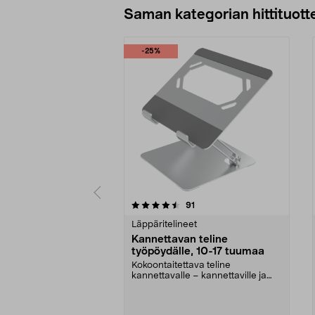
Saman kategorian hittituott
-25%
5 viidestä
4.5 viidestä
arvostelut
91
tähdestä
tähdestä
Läppäritelineet
Kannettavan teline
työpöydälle, 10-17 tuumaa
Kokoontaitettava teline
kannettavalle – kannettaville ja
tableteille, joissa on ...