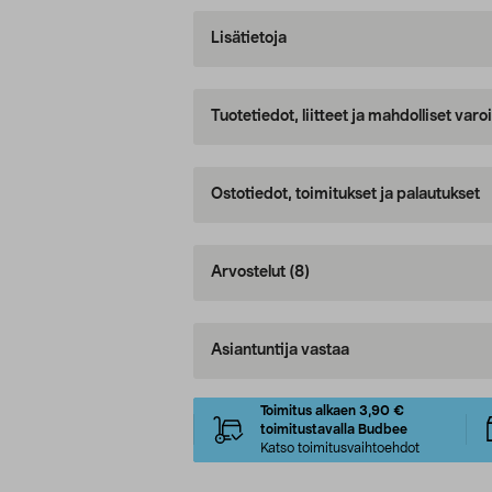
Lisätietoja
Tuotetiedot, liitteet ja mahdolliset var
Ostotiedot, toimitukset ja palautukset
Arvostelut
(8)
Asiantuntija vastaa
Toimitus alkaen 3,90 €
toimitustavalla Budbee
Katso toimitusvaihtoehdot