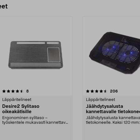
eet
4.5 viidestä
arvostelut
4.5 viidestä
arvostelut
8
206
tähdestä
Läppäritelineet
Läppäritelineet
Desire2 Sylitaso
Jäähdytysalusta
oikeakätisille
kannettavalle tietokone
Deltaco LTC-100
Ergonominen sylitaso –
Jäähdytysalusta kannettava
työskentele mukavasti kannettava
tietokoneelle. Kaksi 120 mm
tietokone sylissä. Desir...
hiljaista tuuletinta...