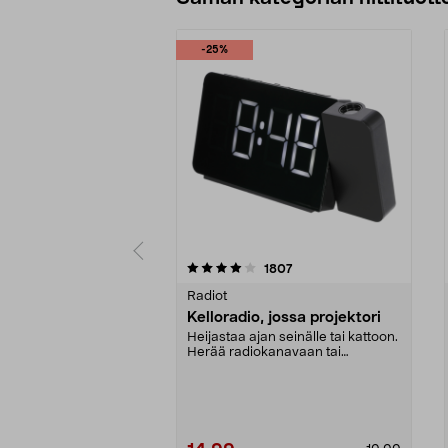
-25%
0 viidestä
4.5 viidestä
arvostelut
1807
tähdestä
tähdestä
Radiot
Kelloradio, jossa projektori
Heijastaa ajan seinälle tai kattoon.
Herää radiokanavaan tai
summeriääneen. Kaks...