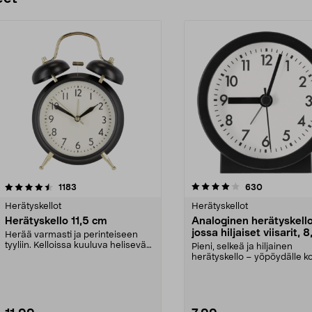
4.0 viidestä
arvostelut
4.0 viidestä
arvostelut
1183
630
tähdestä
Herätyskellot
Herätyskellot
Herätyskello 11,5 cm
Analoginen herätyskello
jossa hiljaiset viisarit, 
Herää varmasti ja perinteiseen
tyyliin. Kelloissa kuuluva helisevä
Pieni, selkeä ja hiljainen
ääni. Valo. S...
herätyskello – yöpöydälle k
tai matkalle. Musta ...