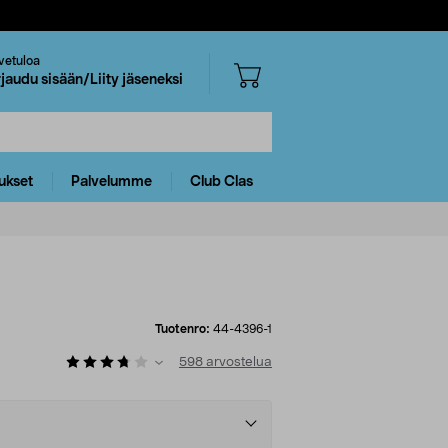
vetuloa
rjaudu sisään/Liity jäseneksi
ukset
Palvelumme
Club Clas
Tuotenro:
44-4396-1
598
arvostelua