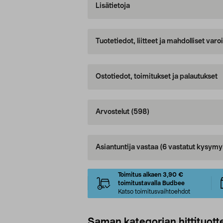
Lisätietoja
Tuotetiedot, liitteet ja mahdolliset var
Ostotiedot, toimitukset ja palautukset
Arvostelut
(598)
Asiantuntija vastaa
(6 vastatut kysymy
Toimitus alkaen 3,90 €
toimitustavalla Budbee
Katso toimitusvaihtoehdot
Saman kategorian hittituott