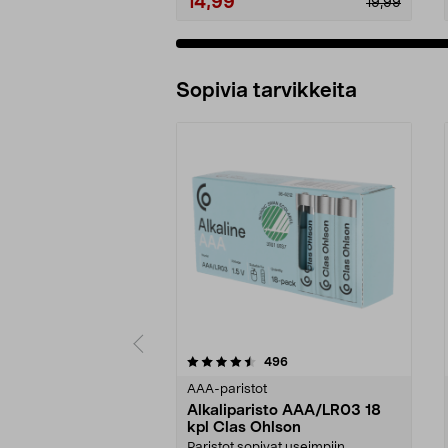
14,99
19,99
Sopivia tarvikkeita
5viidestä
4.5viidestä
arvostelut
496
tähdestä
tähdestä
AAA-paristot
Alkaliparisto AAA/LR03 18
kpl Clas Ohlson
Paristot sopivat useimpiin