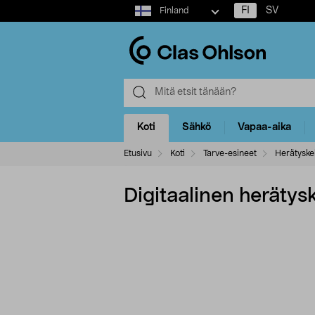
Select
FI
SV
Finland
market
Koti
Sähkö
Vapaa-aika
Etusivu
Koti
Tarve-esineet
Herätyskel
Digitaalinen herätysk