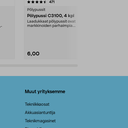
4.5viidestä
arvostelut
4.5
471
6
tähdestä
tähdestä
Pölypussit
Kierrätys & ro
Pölypussi C3100, 4 kpl
Roskapussi,
kahvat, 30 l
Laadukkaat pölypussit ovat
markkinoiden parhaimpia.
A-
Testivoittaja 
Kestävä, jopa 50 % suurempi ...
roskapussi u
Roskapussi, jo
6,00
2,00
Lisää ostoskoriin
Lisää
Muut yrityksemme
Tekniikkaosat
Akkuasiantuntija
Teknikmagasinet