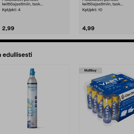
keittiöajastimiin, task...
keittiöajastimiin, task...
Kpl/pkt:
4
Kpl/pkt:
10
2,99
4,99
Lisää ostoskoriin
Lisää ostoskoriin
 edullisesti
Multibuy