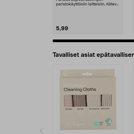
paristokäyttöisiin laitteisiin. Kätevä
ja helposti av...
5,99
Lisää ostoskoriin
Tavalliset asiat epätavallisen