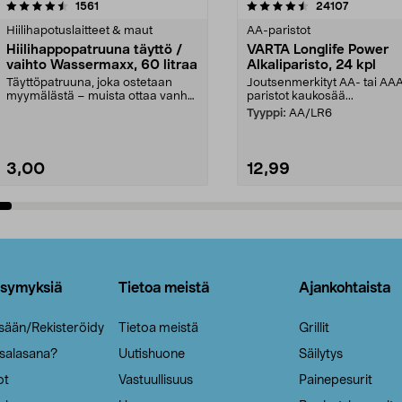
4.5viidestä
arvostelut
4.5viidestä
arvostelut
1561
24107
tähdestä
Hiilihapotuslaitteet & maut
AA-paristot
Hiilihappopatruuna täyttö /
VARTA Longlife Power
vaihto Wassermaxx, 60 litraa
Alkaliparisto, 24 kpl
Täyttöpatruuna, joka ostetaan
Joutsenmerkityt AA- tai AA
myymälästä – muista ottaa vanha
paristot kaukosää...
patruuna mukaasi m...
Tyyppi:
AA/LR6
3,00
12,99
Lisää ostoskoriin
Lisää ostoskoriin
ysymyksiä
Tietoa meistä
Ajankohtaista
isään/Rekisteröidy
Tietoa meistä
Grillit
 salasana?
Uutishuone
Säilytys
ot
Vastuullisuus
Painepesurit