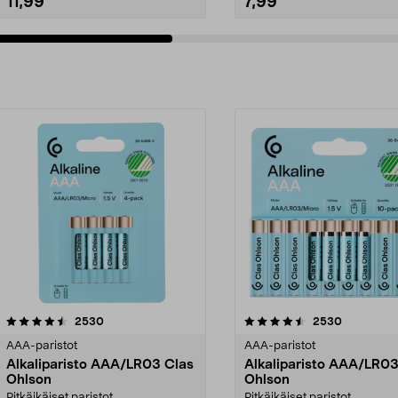
11,99
7,99
4.5viidestä
arvostelut
4.5viidestä
arvostelut
2530
2530
tähdestä
AAA-paristot
AAA-paristot
Alkaliparisto AAA/LR03 Clas
Alkaliparisto AAA/LR03
Ohlson
Ohlson
Pitkäikäiset paristot
Pitkäikäiset paristot