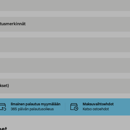
oitusmerkinnät
kset)
Ilmainen palautus myymälään
Maksuvaihtoehdot
365 päivän palautusoikeus
Katso ostoehdot
eet