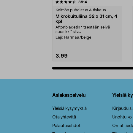
5viidestä
4.5viidestä
arvostelut
3814
tähdestä
tähdestä
Keittiön puhdistus & tiskaus
Mikrokuituliina 32 x 31 cm, 4
kpl
Aftonbladetin "itsestään selvä
suosikki" siiv...
Laji:
Harmaa/beige
3,99
Lisää ostoskoriin
Alatunniste
Asiakaspalvelu
Yleisiä k
Yleisiä kysymyksiä
Kirjaudu s
Ota yhteyttä
Unohtuiko
Palautusehdot
Omat tied