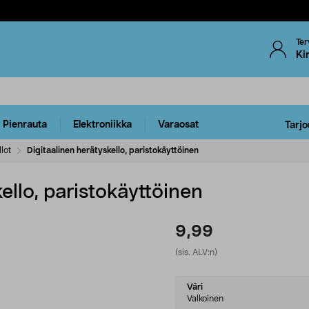
Ter
Ki
Pienrauta
Elektroniikka
Varaosat
Tarjo
lot
Digitaalinen herätyskello, paristokäyttöinen
ello, paristokäyttöinen
9,99
(sis. ALV:n)
Select
Väri
variant
Valkoinen