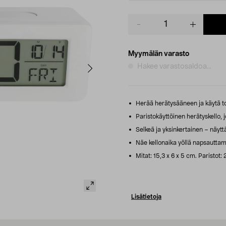
Product
quantity
Myymälän varasto
Hakee varastosaldoa...
Herää herätysääneen ja käytä to
Paristokäyttöinen herätyskello, 
Selkeä ja yksinkertainen – näytt
Näe kellonaika yöllä napsauttama
Mitat: 15,3 x 6 x 5 cm. Paristot
Lisätietoja