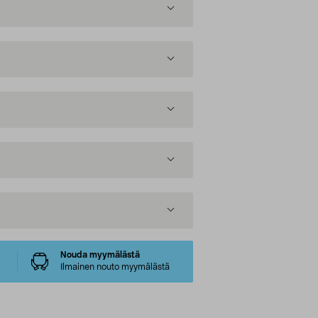
Nouda myymälästä
Ilmainen nouto myymälästä