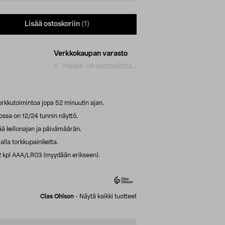
Lisää ostoskoriin
(1)
Verkkokaupan varasto
Hakee varastosaldoa...
rkkutoimintoa jopa 52 minuutin ajan.
jossa on 12/24 tunnin näyttö.
ää kellonajan ja päivämäärän.
lla torkkupainiketta.
: 2 kpl AAA/LR03 (myydään erikseen).
Clas Ohlson
-
Näytä kaikki tuotteet