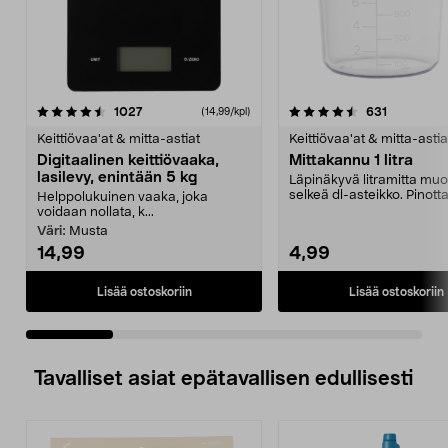
4.5 viidestä
arvostelut
4.5 viidestä
arvostelut
1027
631
(14,99/kpl)
tähdestä
t
Keittiövaa'at & mitta-astiat
Keittiövaa'at & mitta-astia
Digitaalinen keittiövaaka,
Mittakannu 1 litra
lasilevy, enintään 5 kg
Läpinäkyvä litramitta muo
selkeä dl-asteikko. Pinott
Helppolukuinen vaaka, joka
mittakannu, jossa o...
voidaan nollata, k...
Väri:
Musta
14,99
4,99
Lisää ostoskoriin
Lisää ostoskoriin
Tavalliset asiat epätavallisen edullisesti