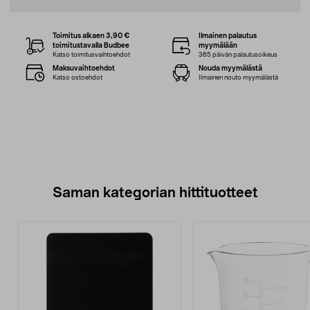
Toimitus alkaen 3,90 €
Ilmainen palautus
toimitustavalla Budbee
myymälään
Katso toimitusvaihtoehdot
365 päivän palautusoikeus
Maksuvaihtoehdot
Nouda myymälästä
Katso ostoehdot
Ilmainen nouto myymälästä
Saman kategorian hittituotteet