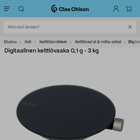
Etusivu
Koti
Keittiötarvikkeet
Keittiövaa'at & mitta-astiat
Digita
Digitaalinen keittiövaaka 0,1 g - 3 kg