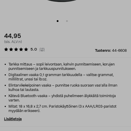
44,95
(sis. ALV:n)
5.0
(
2
)
Tuotenro:
44-6608
Tarkka mittaus – sopii leivontaan, kahvin punnitsemiseen, korujen
punnitsemiseen ja tarkkuuspunnitukseen.
Digitaalinen vaaka 0,1 gramman tarkkuudella – valitse grammat,
millilitrat, unssi tai lb:oz.
Elintarvikekelpoinen vaaka – punnitse ruoka suoraan vaa'alla ilman
kulhoa tai lautasta.
Kätevä Bluetooth-vaaka – yhdistä puhelimeen älykkäitä toimintoja
varten.
Mitat: 18 x 16,8 x 2,7 cm. Paristokäyttöinen (3 x AAA/LR03-paristot
myydään erikseen).
Lisätietoja