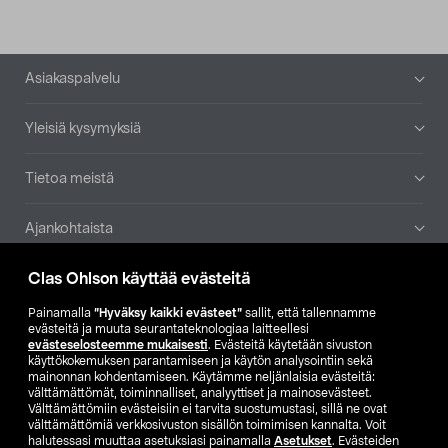
Alatunniste
Asiakaspalvelu
Yleisiä kysymyksiä
Tietoa meistä
Ajankohtaista
Clas Ohlson käyttää evästeitä
Muut yrityksemme
Painamalla
”Hyväksy kaikki evästeet”
sallit, että tallennamme
Etsi myymälä
evästeitä ja muuta seurantateknologiaa laitteellesi
evästeselosteemme mukaisesti
. Evästeitä käytetään sivuston
käyttökokemuksen parantamiseen ja käytön analysointiin sekä
mainonnan kohdentamiseen. Käytämme neljänlaisia evästeitä:
SE
NO
FI
välttämättömät, toiminnalliset, analyyttiset ja mainosevästeet.
Välttämättömiin evästeisiin ei tarvita suostumustasi, sillä ne ovat
FI
SV
välttämättömiä verkkosivuston sisällön toimimisen kannalta. Voit
halutessasi muuttaa asetuksiasi painamalla
Asetukset
. Evästeiden