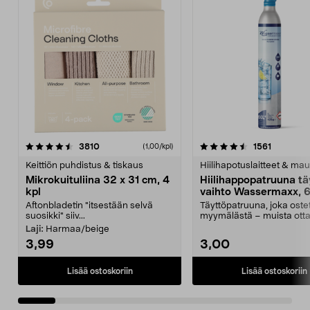
4.5viidestä
arvostelut
4.5viidestä
arvostelu
3810
1561
(1,00/kpl)
tähdestä
t
Keittiön puhdistus & tiskaus
Hiilihapotuslaitteet & mau
Mikrokuituliina 32 x 31 cm, 4
Hiilihappopatruuna tä
kpl
vaihto Wassermaxx, 6
Aftonbladetin "itsestään selvä
Täyttöpatruuna, joka ost
suosikki" siiv...
myymälästä – muista ott
patruuna mukaasi m...
Laji:
Harmaa/beige
3,99
3,00
Lisää ostoskoriin
Lisää ostoskoriin