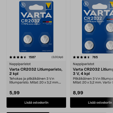
4.5viidestä
arvostelut
4.5viidestä
arvostelut
1587
765
(3,00/kpl)
tähdestä
t
Nappiparistot
Nappiparistot
Varta CR2032 Litiumparisto,
Varta CR2032 Litiump
2 kpl
3 V, 4 kpl
Tehokas ja pitkäikäinen 3 V:n
Pitkäikäinen 3 V:n litiumpa
litiumparisto. Mitat: 20 x 3,2 mm.
Mitat: 20 x 3,2 mm. Vart
Varta CR2032 -n...
-nappiparisto...
5,99
8,99
Lisää ostoskoriin
Lisää ostoskoriin