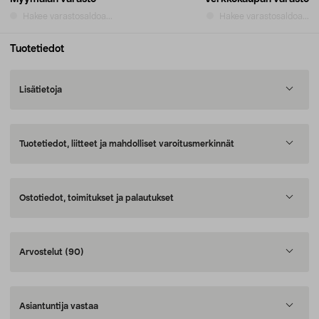
Hakee varastosaldoa...
Hakee varastosaldoa...
Tuotetiedot
Lisätietoja
Tuotetiedot, liitteet ja mahdolliset varoitusmerkinnät
Ostotiedot, toimitukset ja palautukset
Arvostelut
(90)
Asiantuntija vastaa