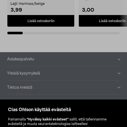
patruuna mukaasi m...
Laji:
Harmaa/beige
3,99
3,00
Lisää ostoskoriin
Lisää ostoskoriin
Alatunniste
Asiakaspalvelu
Yleisiä kysymyksiä
Tietoa meistä
Ajankohtaista
Clas Ohlson käyttää evästeitä
Muut yrityksemme
Painamalla
”Hyväksy kaikki evästeet”
sallit, että tallennamme
evästeitä ja muuta seurantateknologiaa laitteellesi