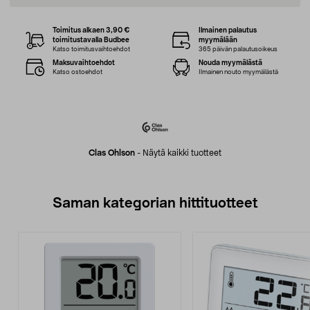
Toimitus alkaen 3,90 €
Ilmainen palautus
toimitustavalla Budbee
myymälään
Katso toimitusvaihtoehdot
365 päivän palautusoikeus
Maksuvaihtoehdot
Nouda myymälästä
Katso ostoehdot
Ilmainen nouto myymälästä
Clas Ohlson
-
Näytä kaikki tuotteet
Saman kategorian hittituotteet