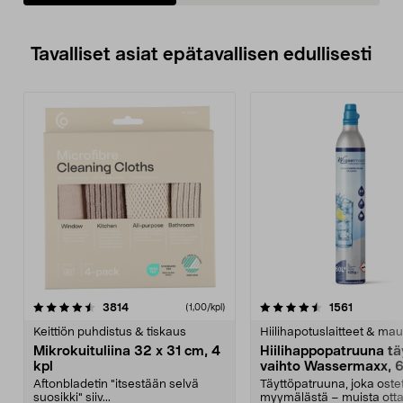
Tavalliset asiat epätavallisen edullisesti
4.5viidestä
arvostelut
4.5viidestä
arvostelu
3814
1561
(1,00/kpl)
tähdestä
t
Keittiön puhdistus & tiskaus
Hiilihapotuslaitteet & mau
Mikrokuituliina 32 x 31 cm, 4
Hiilihappopatruuna tä
kpl
vaihto Wassermaxx, 6
Aftonbladetin "itsestään selvä
Täyttöpatruuna, joka ost
suosikki" siiv...
myymälästä – muista ott