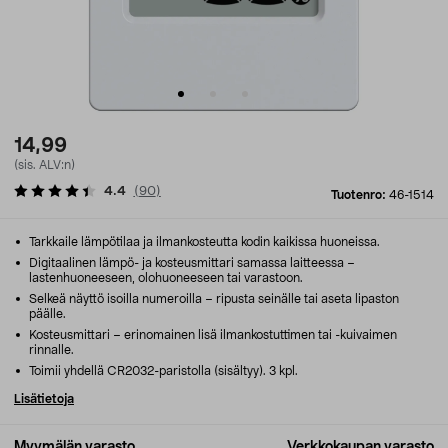
14,99
(sis. ALV:n)
4.4
(
90
)
Tuotenro:
46-1514
Tarkkaile lämpötilaa ja ilmankosteutta kodin kaikissa huoneissa.
Digitaalinen lämpö- ja kosteusmittari samassa laitteessa –
lastenhuoneeseen, olohuoneeseen tai varastoon.
Selkeä näyttö isoilla numeroilla – ripusta seinälle tai aseta lipaston
päälle.
Kosteusmittari – erinomainen lisä ilmankostuttimen tai -kuivaimen
rinnalle.
Toimii yhdellä CR2032-paristolla (sisältyy). 3 kpl.
Lisätietoja
Myymälän varasto
Verkkokaupan varasto