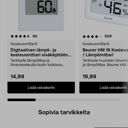
4.0 viidestä
arvostelut
4.0 viidestä
arvostelu
90
509
tähdestä
t
Kosteusmittarit
Kosteusmittarit
Digitaalinen lämpö- ja
Beurer HM 16 Kosteus
kosteusmittari sisäkäyttöön,
/ Lämpömittari
3 kpl
Tarkkaile lämpötilaa ja
Tarkkaile huoneen ilmank
ilmankosteutta kodin kaikissa
ja lämpötilaa. Beurer HM 
huoneissa. Digitaalinen lä...
kosteusmittari, jo...
14,99
19,99
Lisää ostoskoriin
Lisää ostoskoriin
Sopivia tarvikkeita