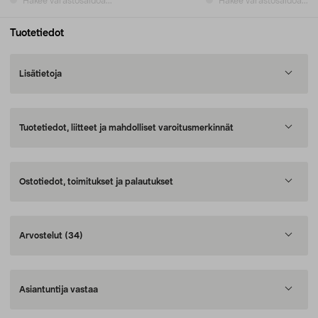
Hakee varastosaldoa...
Hakee varastosaldoa...
Tuotetiedot
Lisätietoja
Tuotetiedot, liitteet ja mahdolliset varoitusmerkinnät
Ostotiedot, toimitukset ja palautukset
Arvostelut
(34)
Asiantuntija vastaa