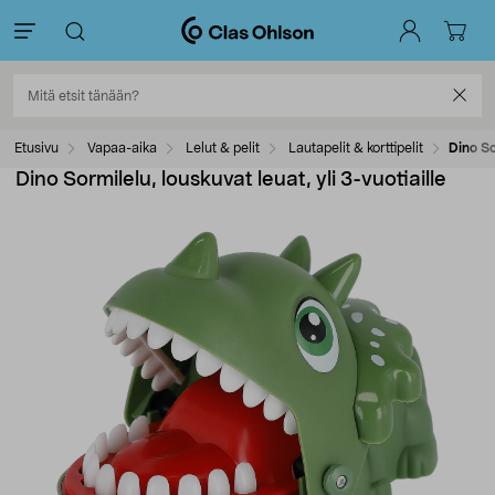
Etusivu
Vapaa-aika
Lelut & pelit
Lautapelit & korttipelit
Dino So
Dino Sormilelu, louskuvat leuat, yli 3-vuotiaille