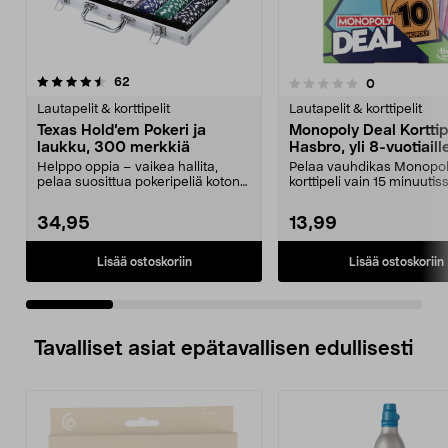
arvostelut
4.5 viidestä
62
arvostelut
0
0.0 viidestä
t
tähdestä
Lautapelit & korttipelit
Lautapelit & korttipelit
Texas Hold’em Pokeri ja
Monopoly Deal Korttipe
laukku, 300 merkkiä
Hasbro, yli 8-vuotiaill
Helppo oppia – vaikea hallita,
Pelaa vauhdikas Monopo
pelaa suosittua pokeripeliä kotona.
korttipeli vain 15 minuutis
Texas Hold’em...
Monopoly Deal -korttipel..
34,95
13,99
Lisää ostoskoriin
Lisää ostoskoriin
Tavalliset asiat epätavallisen edullisesti