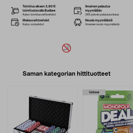
Toimitus alkaen 3,90 €
Ilmainen palautus
toimitustavalla Budbee
myymälään
Katso toimitusvaihtoehdot
365 päivän palautusoikeus
Maksuvaihtoehdot
Nouda myymälästä
Katso ostoehdot
Ilmainen nouto myymälästä
Saman kategorian hittituotteet
Uutuus