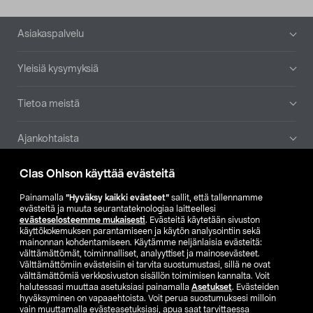
Alatunniste
Asiakaspalvelu
Yleisiä kysymyksiä
Tietoa meistä
Ajankohtaista
Clas Ohlson käyttää evästeitä
Muut yrityksemme
Painamalla
”Hyväksy kaikki evästeet”
sallit, että tallennamme
Etsi myymälä
evästeitä ja muuta seurantateknologiaa laitteellesi
evästeselosteemme mukaisesti
. Evästeitä käytetään sivuston
käyttökokemuksen parantamiseen ja käytön analysointiin sekä
mainonnan kohdentamiseen. Käytämme neljänlaisia evästeitä:
SE
NO
FI
välttämättömät, toiminnalliset, analyyttiset ja mainosevästeet.
Välttämättömiin evästeisiin ei tarvita suostumustasi, sillä ne ovat
FI
SV
välttämättömiä verkkosivuston sisällön toimimisen kannalta. Voit
halutessasi muuttaa asetuksiasi painamalla
Asetukset
. Evästeiden
hyväksyminen on vapaaehtoista. Voit perua suostumuksesi milloin
vain muuttamalla evästeasetuksiasi, apua saat tarvittaessa