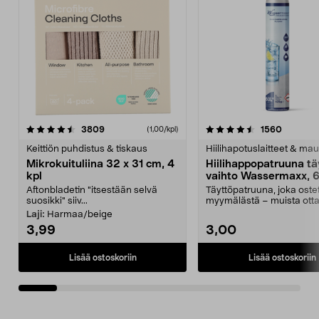
4.5viidestä
arvostelut
4.5viidestä
arvostel
3809
1560
(1,00/kpl)
tähdestä
t
Keittiön puhdistus & tiskaus
Hiilihapotuslaitteet & mau
Mikrokuituliina 32 x 31 cm, 4
Hiilihappopatruuna tä
kpl
vaihto Wassermaxx, 6
Aftonbladetin "itsestään selvä
Täyttöpatruuna, joka ost
suosikki" siiv...
myymälästä – muista ott
patruuna mukaasi m...
Laji:
Harmaa/beige
3,99
3,00
Lisää ostoskoriin
Lisää ostoskoriin