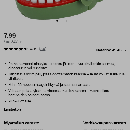
7,99
(sis. ALV:n)
4.6
(
34
)
Tuotenro:
41-4355
Paina hampaat alas yksi toisensa jälkeen – varo kuitenkin sormea,
dinosaurus voi puraista!
Jännittävä sormipeli, jossa odottamaton käänne – leuat voivat sulkeutua
yllättäen.
Kehittää nopeaa reagointikykyä ja saa nauramaan.
Voidaan pelata yksin tai yhdessä muiden kanssa – vuorotelkaa
hampaiden painamisessa.
Yli 3-vuotiaille.
Lisätietoja
Myymälän varasto
Verkkokaupan varasto