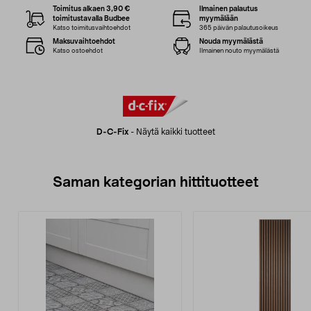
Toimitus alkaen 3,90 €
Ilmainen palautus
toimitustavalla Budbee
myymälään
Katso toimitusvaihtoehdot
365 päivän palautusoikeus
Maksuvaihtoehdot
Nouda myymälästä
Katso ostoehdot
Ilmainen nouto myymälästä
D-C-Fix
-
Näytä kaikki tuotteet
Saman kategorian hittituotteet