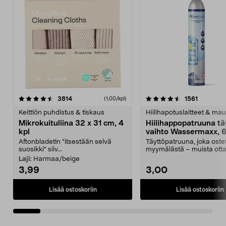
4.5viidestä
arvostelut
4.5viidestä
arvostelu
3814
1561
(1,00/kpl)
tähdestä
t
Keittiön puhdistus & tiskaus
Hiilihapotuslaitteet & mau
Mikrokuituliina 32 x 31 cm, 4
Hiilihappopatruuna tä
kpl
vaihto Wassermaxx, 6
Aftonbladetin "itsestään selvä
Täyttöpatruuna, joka ost
suosikki" siiv...
myymälästä – muista ott
patruuna mukaasi m...
Laji:
Harmaa/beige
3,99
3,00
Lisää ostoskoriin
Lisää ostoskoriin