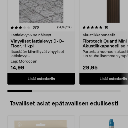
5.0 viidestä
arvostelut
3.5 viidestä
arvostelut
376
16
(14,99/m²)
tähdestä
t
Lattialevyt & seinälevyt
Akustiikkapaneelit
Vinyyliset lattialevyt D-C-
Fibrotech Quanti Mini
Floor, 11 kpl
Akustiikkapaneeli sei
kattoon, 2 kpl
Itsestään kiinnittyvät vinyyliset
Parantaa huoneen akustii
lattialevyt...
luo rauhallisemman ympä
saatavana eri vä...
Laji:
Moroccan
14,99
29,95
Lisää ostoskoriin
Lisää ostoskoriin
Tavalliset asiat epätavallisen edullisesti