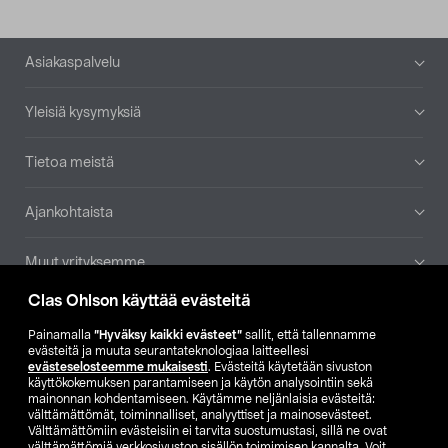
Alatunniste
Asiakaspalvelu
Yleisiä kysymyksiä
Tietoa meistä
Ajankohtaista
Muut yrityksemme
Clas Ohlson käyttää evästeitä
Etsi myymälä
Painamalla
”Hyväksy kaikki evästeet”
sallit, että tallennamme
evästeitä ja muuta seurantateknologiaa laitteellesi
SE
NO
FI
evästeselosteemme mukaisesti
. Evästeitä käytetään sivuston
käyttökokemuksen parantamiseen ja käytön analysointiin sekä
FI
SV
mainonnan kohdentamiseen. Käytämme neljänlaisia evästeitä:
välttämättömät, toiminnalliset, analyyttiset ja mainosevästeet.
Välttämättömiin evästeisiin ei tarvita suostumustasi, sillä ne ovat
välttämättömiä verkkosivuston sisällön toimimisen kannalta. Voit