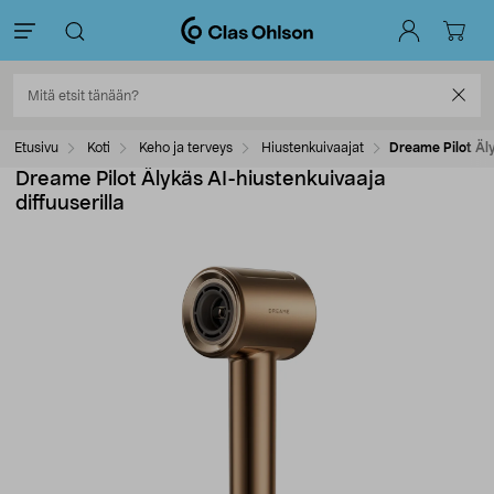
Etusivu
Koti
Keho ja terveys
Hiustenkuivaajat
Dreame Pilot Äly
Dreame Pilot Älykäs AI-hiustenkuivaaja
diffuuserilla