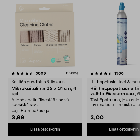
4.5viidestä
arvostelut
4.5viidestä
arvostel
3809
1560
(1,00/kpl)
tähdestä
t
Keittiön puhdistus & tiskaus
Hiilihapotuslaitteet & mau
Mikrokuituliina 32 x 31 cm, 4
Hiilihappopatruuna tä
kpl
vaihto Wassermaxx, 6
Aftonbladetin "itsestään selvä
Täyttöpatruuna, joka ost
suosikki" siiv...
myymälästä – muista ott
patruuna mukaasi m...
Laji:
Harmaa/beige
3,99
3,00
Lisää ostoskoriin
Lisää ostoskoriin