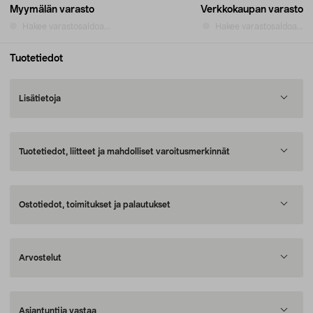
Myymälän varasto
Verkkokaupan varasto
Hakee varastosaldoa...
Hakee varastosaldoa...
Tuotetiedot
Lisätietoja
Tuotetiedot, liitteet ja mahdolliset varoitusmerkinnät
Ostotiedot, toimitukset ja palautukset
Arvostelut
Asiantuntija vastaa