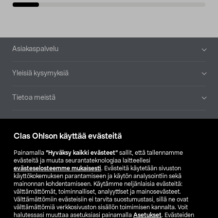
Alatunniste
Asiakaspalvelu
Yleisiä kysymyksiä
Tietoa meistä
Ajankohtaista
Clas Ohlson käyttää evästeitä
Muut yrityksemme
Painamalla
”Hyväksy kaikki evästeet”
sallit, että tallennamme
evästeitä ja muuta seurantateknologiaa laitteellesi
evästeselosteemme mukaisesti
. Evästeitä käytetään sivuston
Etsi myymälä
käyttökokemuksen parantamiseen ja käytön analysointiin sekä
mainonnan kohdentamiseen. Käytämme neljänlaisia evästeitä:
välttämättömät, toiminnalliset, analyyttiset ja mainosevästeet.
SE
NO
FI
Välttämättömiin evästeisiin ei tarvita suostumustasi, sillä ne ovat
välttämättömiä verkkosivuston sisällön toimimisen kannalta. Voit
FI
SV
halutessasi muuttaa asetuksiasi painamalla
Asetukset
. Evästeiden