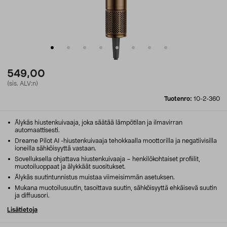
549,00
(sis. ALV:n)
Tuotenro:
10-2-360
Älykäs hiustenkuivaaja, joka säätää lämpötilan ja ilmavirran
automaattisesti.
Dreame Pilot AI -hiustenkuivaaja tehokkaalla moottorilla ja negatiivisilla
ioneilla sähköisyyttä vastaan.
Sovelluksella ohjattava hiustenkuivaaja – henkilökohtaiset profiilit,
muotoiluoppaat ja älykkäät suositukset.
Älykäs suutintunnistus muistaa viimeisimmän asetuksen.
Mukana muotoilusuutin, tasoittava suutin, sähköisyyttä ehkäisevä suutin
ja diffuusori.
Lisätietoja