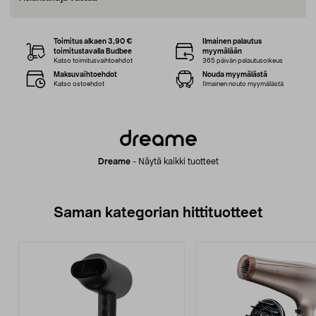
Toimitus alkaen 3,90 €
Ilmainen palautus
toimitustavalla Budbee
myymälään
Katso toimitusvaihtoehdot
365 päivän palautusoikeus
Maksuvaihtoehdot
Nouda myymälästä
Katso ostoehdot
Ilmainen nouto myymälästä
Dreame
-
Näytä kaikki tuotteet
Saman kategorian hittituotteet