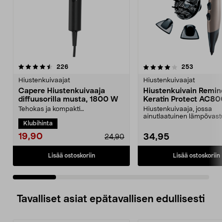
4.0 viidestä
arvostelut
4.5 viidestä
arvostelut
226
253
tähdestä
t
Hiustenkuivaajat
Hiustenkuivaajat
Capere Hiustenkuivaaja
Hiustenkuivain Remin
diffuusorilla musta, 1800 W
Keratin Protect AC8
Tehokas ja kompakti
Hiustenkuivaaja, jossa
hiustenkuivaaja nopeaan
ainutlaatuinen lämpövast
Klubihinta
kuivaukseen. Kaksi nopeutta
Keratin Protect – keratiini j
täydelli...
19,90
34,95
24,90
Lisää ostoskoriin
Lisää ostoskoriin
Tavalliset asiat epätavallisen edullisesti