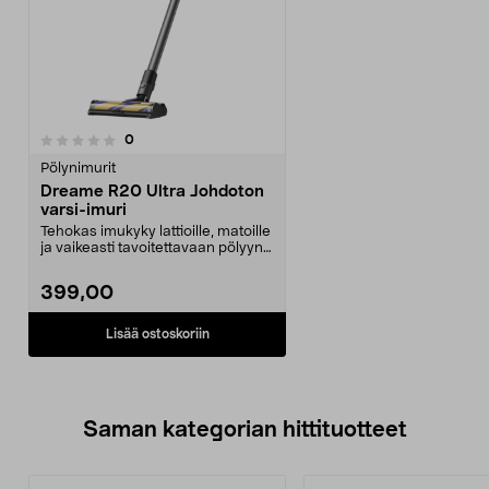
arvostelut
0
Pölynimurit
Dreame R20 Ultra Johdoton
varsi-imuri
Tehokas imukyky lattioille, matoille
ja vaikeasti tavoitettavaan pölyyn.
Pitkä a...
399,00
Lisää ostoskoriin
Saman kategorian hittituotteet