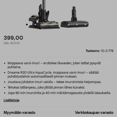
399,00
(sis. ALV:n)
Tuotenro:
10-2-776
Moppaava varsi-imuri – erottelee likaveden, joten lattiat pysyvät
puhtaina.
Dreame R20 Ultra AquaCycle, moppaava varsi-imuri – säätää
puhdistustehon automaattisesti pinnan mukaan.
Joustava johdoton imuri valolla – tekee imuroinnista helpompaa.
Tehokas lattianpesu, joka jättää pinnan lähes kuivaksi.
Jopa 90 min imurointia ja 40 min märkämoppausta yhdellä latauksella.
Lisätietoja
Myymälän varasto
Verkkokaupan varasto