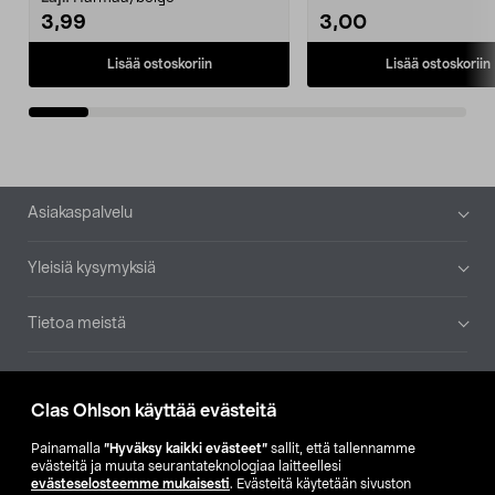
3,99
3,00
Lisää ostoskoriin
Lisää ostoskoriin
Alatunniste
Asiakaspalvelu
Yleisiä kysymyksiä
Tietoa meistä
Ajankohtaista
Clas Ohlson käyttää evästeitä
Muut yrityksemme
Painamalla
”Hyväksy kaikki evästeet”
sallit, että tallennamme
evästeitä ja muuta seurantateknologiaa laitteellesi
evästeselosteemme mukaisesti
. Evästeitä käytetään sivuston
Etsi myymälä