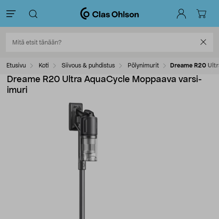
Etusivu
Koti
Siivous & puhdistus
Pölynimurit
Dreame R20 Ultr
Dreame R20 Ultra AquaCycle Moppaava varsi-
imuri