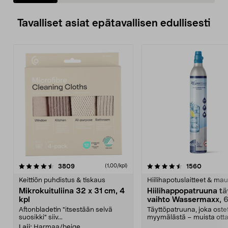
Tavalliset asiat epätavallisen edullisesti
4.5viidestä
arvostelut
4.5viidestä
arvostel
3809
1560
(1,00/kpl)
tähdestä
t
Keittiön puhdistus & tiskaus
Hiilihapotuslaitteet & mau
Mikrokuituliina 32 x 31 cm, 4
Hiilihappopatruuna tä
kpl
vaihto Wassermaxx, 6
Aftonbladetin "itsestään selvä
Täyttöpatruuna, joka ost
suosikki" siiv...
myymälästä – muista ott
patruuna mukaasi m...
Laji:
Harmaa/beige