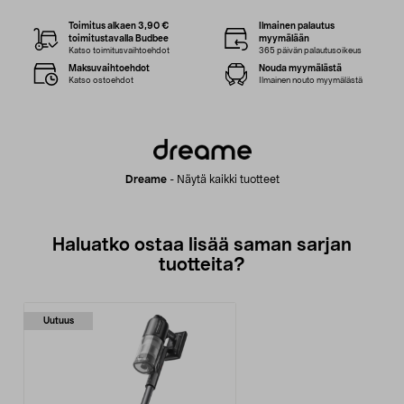
Toimitus alkaen 3,90 €
Ilmainen palautus
toimitustavalla Budbee
myymälään
Katso toimitusvaihtoehdot
365 päivän palautusoikeus
Maksuvaihtoehdot
Nouda myymälästä
Katso ostoehdot
Ilmainen nouto myymälästä
Dreame
-
Näytä kaikki tuotteet
Haluatko ostaa lisää saman sarjan
tuotteita?
Uutuus