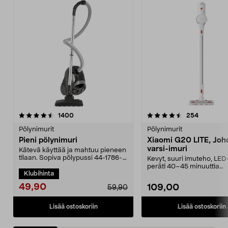
4.5 viidestä
arvostelut
4.5 viidestä
arvostelut
1400
254
tähdestä
t
Pölynimurit
Pölynimurit
Pieni pölynimuri
Xiaomi G20 LITE, Joh
varsi-imuri
Kätevä käyttää ja mahtuu pieneen
tilaan. Sopiva pölypussi 44-1786-
Kevyt, suuri imuteho, LED
5. Kompakti pö...
peräti 40–45 minuuttia
Klubihinta
käyttöaikaa vakiotilass...
49,90
109,00
59,90
Lisää ostoskoriin
Lisää ostoskoriin