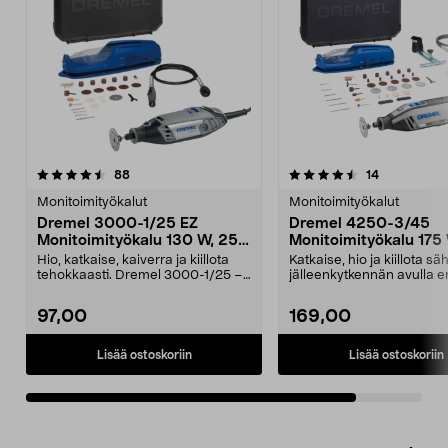
4.5viidestä
arvostelut
arvostelut
88
14
tähdestä
Monitoimityökalut
Monitoimityökalut
Dremel 3000-1/25 EZ
Dremel 4250-3/45
Monitoimityökalu 130 W, 25
Monitoimityökalu 175
osaa
osaa
Hio, katkaise, kaiverra ja kiillota
Katkaise, hio ja kiillota s
tehokkaasti. Dremel 3000-1/25 –
jälleenkytkennän avulla er
kätevä monit...
tehokkaasti...
97,00
169,00
Lisää ostoskoriin
Lisää ostoskoriin