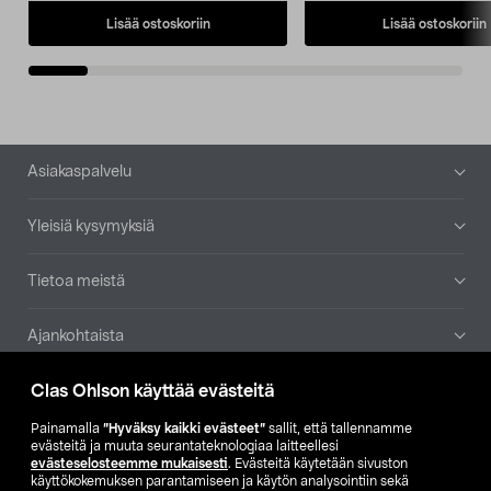
Lisää ostoskoriin
Lisää ostoskoriin
Alatunniste
Asiakaspalvelu
Yleisiä kysymyksiä
Tietoa meistä
Ajankohtaista
Clas Ohlson käyttää evästeitä
Muut yrityksemme
Painamalla
”Hyväksy kaikki evästeet”
sallit, että tallennamme
Etsi myymälä
evästeitä ja muuta seurantateknologiaa laitteellesi
evästeselosteemme mukaisesti
. Evästeitä käytetään sivuston
käyttökokemuksen parantamiseen ja käytön analysointiin sekä