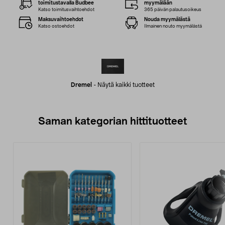
toimitustavalla Budbee
myymälään
Katso toimitusvaihtoehdot
365 päivän palautusoikeus
Maksuvaihtoehdot
Nouda myymälästä
Katso ostoehdot
Ilmainen nouto myymälästä
Dremel
-
Näytä kaikki tuotteet
Saman kategorian hittituotteet