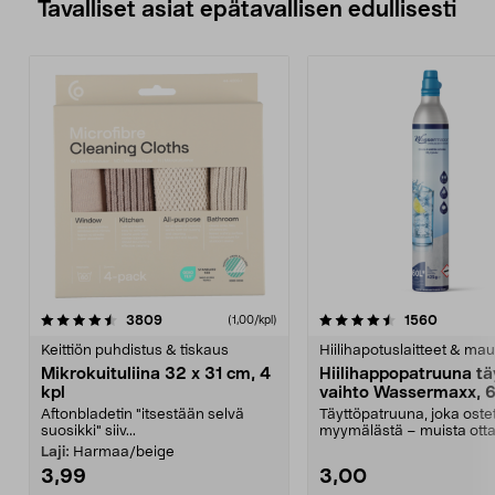
Tavalliset asiat epätavallisen edullisesti
4.5viidestä
arvostelut
4.5viidestä
arvostel
3809
1560
(1,00/kpl)
tähdestä
t
Keittiön puhdistus & tiskaus
Hiilihapotuslaitteet & mau
Mikrokuituliina 32 x 31 cm, 4
Hiilihappopatruuna tä
kpl
vaihto Wassermaxx, 6
Aftonbladetin "itsestään selvä
Täyttöpatruuna, joka ost
suosikki" siiv...
myymälästä – muista ott
patruuna mukaasi m...
Laji:
Harmaa/beige
3,99
3,00