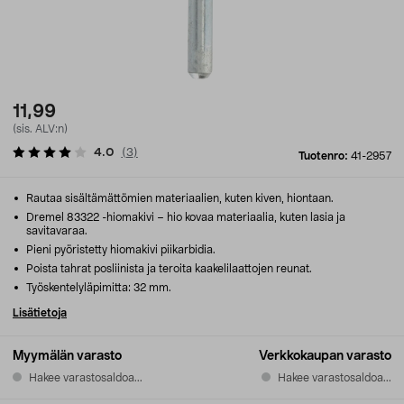
11,99
(sis. ALV:n)
4.0
(
3
)
Tuotenro:
41-2957
Rautaa sisältämättömien materiaalien, kuten kiven, hiontaan.
Dremel 83322 -hiomakivi – hio kovaa materiaalia, kuten lasia ja
savitavaraa.
Pieni pyöristetty hiomakivi piikarbidia.
Poista tahrat posliinista ja teroita kaakelilaattojen reunat.
Työskentelyläpimitta: 32 mm.
Lisätietoja
Myymälän varasto
Verkkokaupan varasto
Hakee varastosaldoa...
Hakee varastosaldoa...