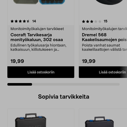
3.5 viidestä
arvostelut
4.0 viidestä
arvostelut
14
15
tähdestä
t
Monitoimityökalujen tarvikkeet
Monitoimityökalujen tarvi
Cocraft Tarvikesarja
Dremel 568
monityökaluun, 302 osaa
Kaakelisaumojen pois
2 osaa
Edullinen työkalusarja hiontaan,
Poista vanhat saumat
katkaisuun, kiillotukseen ja
kaakelilaattojen välistä tar
poraukseen. Cocraf...
hallitusti. Dremel 568...
19,99
19,99
Lisää ostoskoriin
Lisää ostoskoriin
Sopivia tarvikkeita