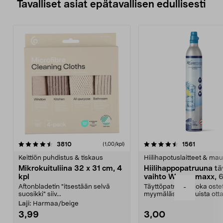
Tavalliset asiat epätavallisen edullisesti
4.5viidestä
arvostelut
4.5viidestä
arvostelu
3810
1561
(1,00/kpl)
tähdestä
t
Keittiön puhdistus & tiskaus
Hiilihapotuslaitteet & mau
Mikrokuituliina 32 x 31 cm, 4
Hiilihappopatruuna tä
kpl
vaihto Wassermaxx, 6
Aftonbladetin "itsestään selvä
Täyttöpatruuna, joka ost
-
suosikki" siiv...
myymälästä – muista ott
patruuna mukaasi m...
Laji:
Harmaa/beige
3,99
3,00