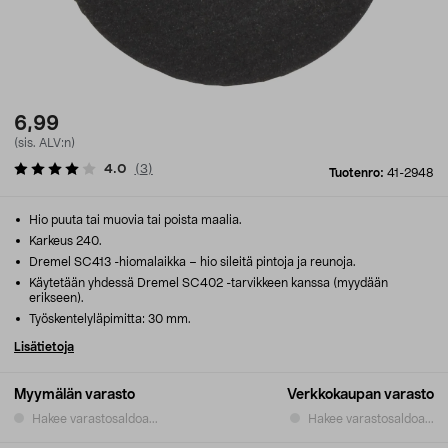
6,99
(sis. ALV:n)
4.0
(
3
)
Tuotenro:
41-2948
Hio puuta tai muovia tai poista maalia.
Karkeus 240.
Dremel SC413 -hiomalaikka – hio sileitä pintoja ja reunoja.
Käytetään yhdessä Dremel SC402 -tarvikkeen kanssa (myydään
erikseen).
Työskentelyläpimitta: 30 mm.
Lisätietoja
Myymälän varasto
Verkkokaupan varasto
Hakee varastosaldoa...
Hakee varastosaldoa...