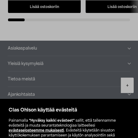
Lisää ostoskoriin
Lisää ostoskoriin
Alatunniste
Asiakaspalvelu
Yleisiä kysymyksiä
Tietoa meistä
Product
+
quantity
Ajankohtaista
Clas Ohlson käyttää evästeitä
Muut yrityksemme
Painamalla
”Hyväksy kaikki evästeet”
sallit, että tallennamme
Etsi myymälä
evästeitä ja muuta seurantateknologiaa laitteellesi
evästeselosteemme mukaisesti
. Evästeitä käytetään sivuston
käyttökokemuksen parantamiseen ja käytön analysointiin sekä