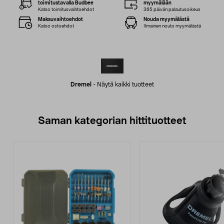
toimitustavalla Budbee
myymälään
Katso toimitusvaihtoehdot
365 päivän palautusoikeus
Maksuvaihtoehdot
Nouda myymälästä
Katso ostoehdot
Ilmainen nouto myymälästä
Dremel
-
Näytä kaikki tuotteet
Saman kategorian hittituotteet