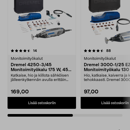
4.5viidestä
arvostelut
4.5viidestä
arvostelut
14
88
tähdestä
t
Monitoimityökalut
Monitoimityökalut
Dremel 4250-3/45
Dremel 3000-1/25 E
Monitoimityökalu 175 W, 45
Monitoimityökalu 130
osaa
osaa
Katkaise, hio ja kiillota sähköisen
Hio, katkaise, kaiverra ja k
jälleenkytkennän avulla erittäin
tehokkaasti. Dremel 300
tehokkaasti...
kätevä monit...
169,00
97,00
Lisää ostoskoriin
Lisää ostoskoriin