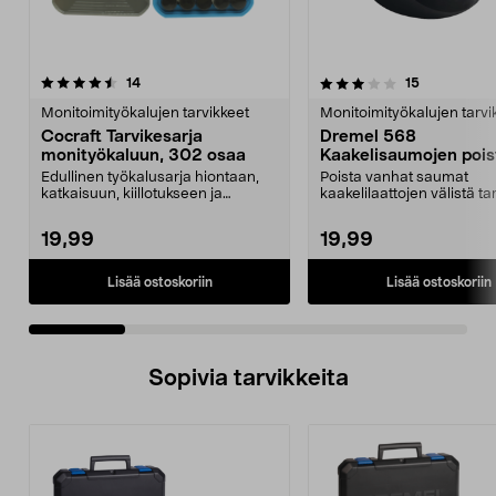
3.5 viidestä
arvostelut
4.0 viidestä
arvostelut
14
15
tähdestä
t
Monitoimityökalujen tarvikkeet
Monitoimityökalujen tarvi
Cocraft Tarvikesarja
Dremel 568
monityökaluun, 302 osaa
Kaakelisaumojen pois
2 osaa
Edullinen työkalusarja hiontaan,
Poista vanhat saumat
katkaisuun, kiillotukseen ja
kaakelilaattojen välistä tar
poraukseen. Cocraf...
hallitusti. Dremel 568...
19,99
19,99
Lisää ostoskoriin
Lisää ostoskoriin
Sopivia tarvikkeita