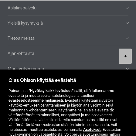
Alatunniste
Asiakaspalvelu
Yleisiä kysymyksiä
Tietoa meistä
Ajankohtaista
Product
+
quantity
Muut yrityksemme
Clas Ohlson käyttää evästeitä
Etsi myymälä
Painamalla
”Hyväksy kaikki evästeet”
sallit, että tallennamme
evästeitä ja muuta seurantateknologiaa laitteellesi
SE
NO
FI
evästeselosteemme mukaisesti
. Evästeitä käytetään sivuston
käyttökokemuksen parantamiseen ja käytön analysointiin sekä
FI
SV
mainonnan kohdentamiseen. Käytämme neljänlaisia evästeitä:
välttämättömät, toiminnalliset, analyyttiset ja mainosevästeet.
Välttämättömiin evästeisiin ei tarvita suostumustasi, sillä ne ovat
välttämättömiä verkkosivuston sisällön toimimisen kannalta. Voit
halutessasi muuttaa asetuksiasi painamalla
Asetukset
. Evästeiden
hyväksyminen on vapaaehtoista. Voit perua suostumuksesi milloin