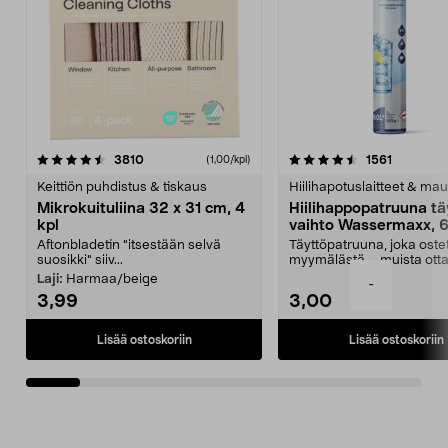
4.5viidestä
arvostelut
4.5viidestä
arvostelu
3810
1561
(1,00/kpl)
tähdestä
t
Keittiön puhdistus & tiskaus
Hiilihapotuslaitteet & mau
Mikrokuituliina 32 x 31 cm, 4
Hiilihappopatruuna tä
kpl
vaihto Wassermaxx, 6
Aftonbladetin "itsestään selvä
Täyttöpatruuna, joka ost
suosikki" siiv...
myymälästä – muista ott
patruuna mukaasi m...
Laji:
Harmaa/beige
-
3,99
3,00
Lisää ostoskoriin
Lisää ostoskoriin