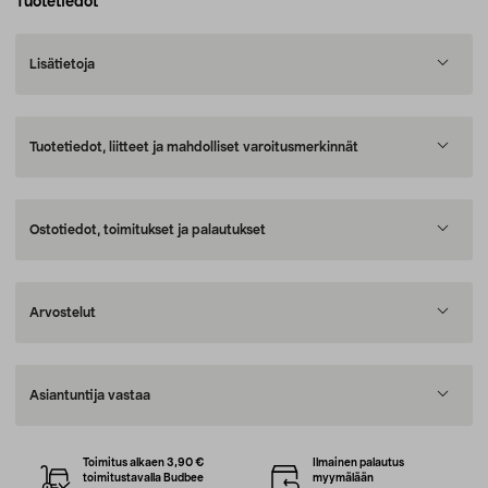
Tuotetiedot
Lisätietoja
Tuotetiedot, liitteet ja mahdolliset varoitusmerkinnät
Ostotiedot, toimitukset ja palautukset
Arvostelut
Asiantuntija vastaa
Toimitus alkaen 3,90 €
Ilmainen palautus
toimitustavalla Budbee
myymälään