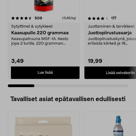
4.0 viidestä
arvostelut
4.5 viidestä
arvostelut
509
177
(15,86/kg)
tähdestä
t
Sytyttimet & sytykkeet
Juottaminen & tarvikkeet
Kaasupullo 220 grammaa
Juottopiirustussarja
Kaasupatruuna MSF-1A. Kesto
Juottopiirustuskynä, joss
jopa 2 tuntia. 220 gramman
erilaista kärkeä ja 18
kaasupullo sopii useimpii...
kuvioleimasinta. Luo kaunii
3,49
19,99
Lue lisää
Lisää ostoskoriin
Tavalliset asiat epätavallisen edullisesti