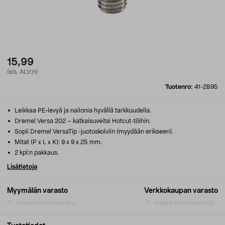
15,99
(sis. ALV:n)
Tuotenro:
41-2895
Leikkaa PE-levyä ja nailonia hyvällä tarkkuudella.
Dremel Versa 202 – katkaisuveitsi Hotcut-töihin.
Sopii Dremel VersaTip -juotoskolviin (myydään erikseen).
Mitat (P x L x K): 9 x 9 x 25 mm.
2 kpl:n pakkaus.
Lisätietoja
Myymälän varasto
Verkkokaupan varasto
Hakee varastosaldoa...
Hakee varastosaldoa...