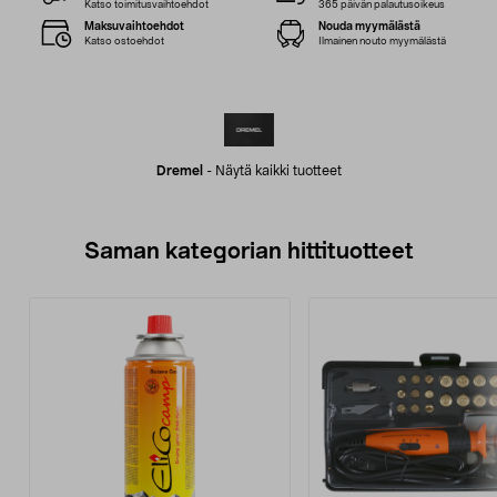
Katso toimitusvaihtoehdot
365 päivän palautusoikeus
Maksuvaihtoehdot
Nouda myymälästä
Katso ostoehdot
Ilmainen nouto myymälästä
Dremel
-
Näytä kaikki tuotteet
Saman kategorian hittituotteet