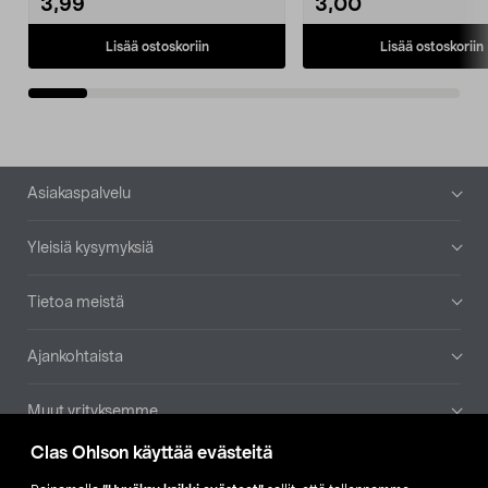
3,99
3,00
Lisää ostoskoriin
Lisää ostoskoriin
Alatunniste
Asiakaspalvelu
Yleisiä kysymyksiä
Tietoa meistä
Ajankohtaista
Muut yrityksemme
Clas Ohlson käyttää evästeitä
Etsi myymälä