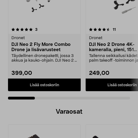
4.5 viidestä
arvostelut
4.5 viidestä
arvostelut
3
11
tähdestä
t
Dronet
Dronet
DJI Neo 2 Fly More Combo
DJI Neo 2 Drone 4K-
Drone ja lisävarusteet
kameralla, pieni, 151
grammaa
Täydellinen dronepaketti, jossa 3
Tallenna seikkailusi käde
akkua ja kauko-ohjain. DJI Neo 2 –
palm takeoff -toiminnon j
ultrakevyt ...
eleohjauksen avull...
399,00
249,00
Lisää ostoskoriin
Lisää ostoskoriin
Varaosat