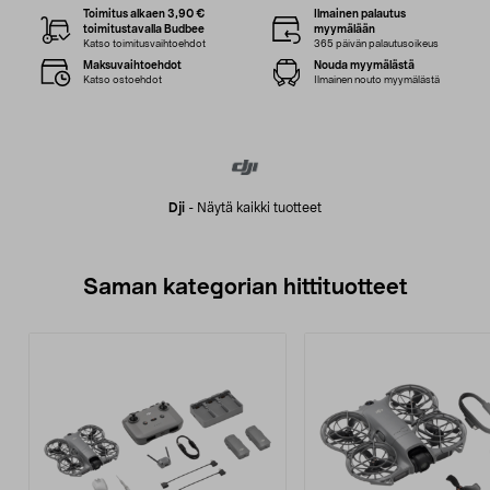
Toimitus alkaen 3,90 €
Ilmainen palautus
toimitustavalla Budbee
myymälään
Katso toimitusvaihtoehdot
365 päivän palautusoikeus
Maksuvaihtoehdot
Nouda myymälästä
Katso ostoehdot
Ilmainen nouto myymälästä
Dji
-
Näytä kaikki tuotteet
Saman kategorian hittituotteet