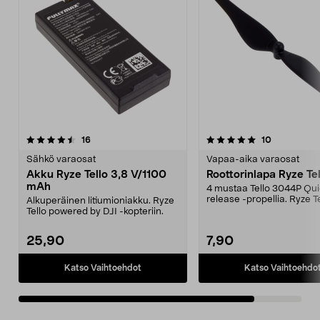
5.0viidestä
arvostelut
arvostelut
16
10
tähdestä
Sähkö varaosat
Vapaa-aika varaosat
Akku Ryze Tello 3,8 V/1100
Roottorinlapa Ryze Tel
mAh
4 mustaa Tello 3044P Qui
release -propellia. Ryze T
Alkuperäinen litiumioniakku. Ryze
powered by DJI -kopter...
Tello powered by DJI -kopteriin.
25,90
7,90
Katso Vaihtoehdot
Katso Vaihtoehdo