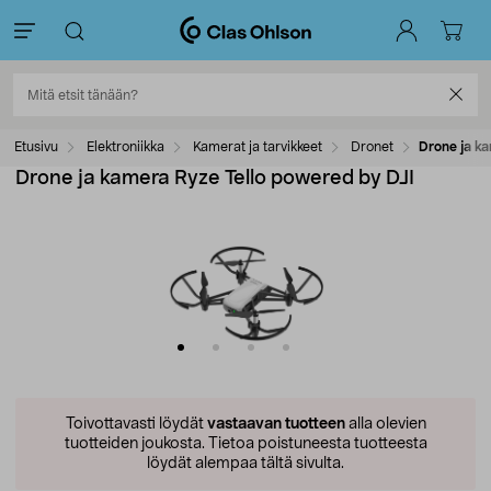
Etusivu
Elektroniikka
Kamerat ja tarvikkeet
Dronet
Drone ja ka
Drone ja kamera Ryze Tello powered by DJI
Toivottavasti löydät
vastaavan tuotteen
alla olevien
tuotteiden joukosta.
Tietoa poistuneesta tuotteesta
löydät alempaa tältä sivulta.