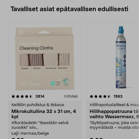
Tavalliset asiat epätavallisen edullisesti
4.5viidestä
arvostelut
4.5viidestä
arvostelu
3814
1563
(1,00/kpl)
tähdestä
t
Keittiön puhdistus & tiskaus
Hiilihapotuslaitteet & mau
Mikrokuituliina 32 x 31 cm, 4
Hiilihappopatruuna tä
kpl
vaihto Wassermaxx, 6
Aftonbladetin "itsestään selvä
Täyttöpatruuna, joka ost
suosikki" siiv...
myymälästä – muista ott
patruuna mukaasi m...
Laji:
Harmaa/beige