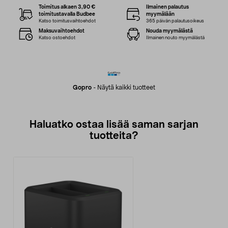
Toimitus alkaen 3,90 €
Ilmainen palautus
toimitustavalla Budbee
myymälään
Katso toimitusvaihtoehdot
365 päivän palautusoikeus
Maksuvaihtoehdot
Nouda myymälästä
Katso ostoehdot
Ilmainen nouto myymälästä
Gopro
-
Näytä kaikki tuotteet
Haluatko ostaa lisää saman sarjan
tuotteita?