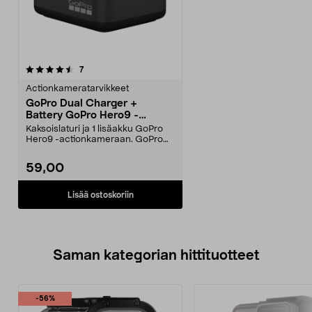
arvostelut
7
Actionkameratarvikkeet
GoPro Dual Charger +
Battery GoPro Hero9 -
kameraan
Kaksoislaturi ja 1 lisäakku GoPro
Hero9 -actionkameraan. GoPro
Dual Charger + Ba...
59,00
Lisää ostoskoriin
Saman kategorian hittituotteet
-56%