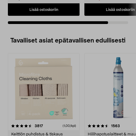
Lisää ostoskoriin
Lisää ostoskoriin
Tavalliset asiat epätavallisen edullisesti
4.5viidestä
arvostelut
4.5viidestä
arvostelu
3817
1563
(1,00/kpl)
tähdestä
t
Keittiön puhdistus & tiskaus
Hiilihapotuslaitteet & mau