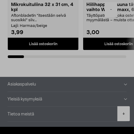
Mikrokuituliina 32 x 31 cm, 4
Hiilihappopatruuna tä
-
kpl
vaihto Wassermaxx, 6
Aftonbladetin "itsestään selvä
Täyttöpatruuna, joka ost
suosikki" siiv...
myymälästä – muista ott
patruuna mukaasi m...
Laji:
Harmaa/beige
3,99
3,00
Lisää ostoskoriin
Lisää ostoskoriin
Alatunniste
Asiakaspalvelu
Yleisiä kysymyksiä
Product
+
Tietoa meistä
quantity
Ajankohtaista