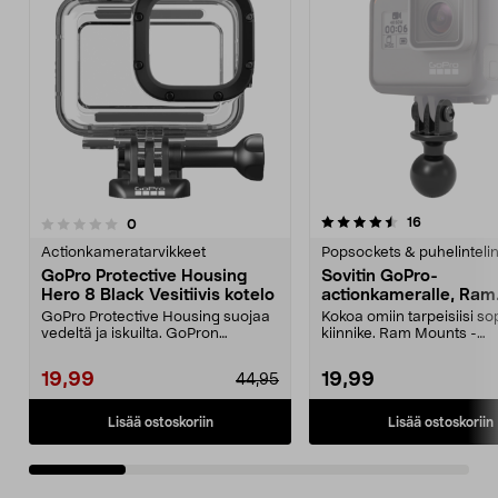
4.5 viidestä
4.0 viidestä
arvostelut
16
arvostelut
0
tähdestä
t
Actionkameratarvikkeet
Popsockets & puhelinteli
GoPro Protective Housing
Sovitin GoPro-
Hero 8 Black Vesitiivis kotelo
actionkameralle, Ram
Mounts
GoPro Protective Housing suojaa
Kokoa omiin tarpeisiisi so
vedeltä ja iskuilta. GoPron
kiinnike. Ram Mounts -
alkuperäinen kuori H...
kiinnitysjärjestelmään, 1":..
19,99
19,99
44,95
Lisää ostoskoriin
Lisää ostoskoriin