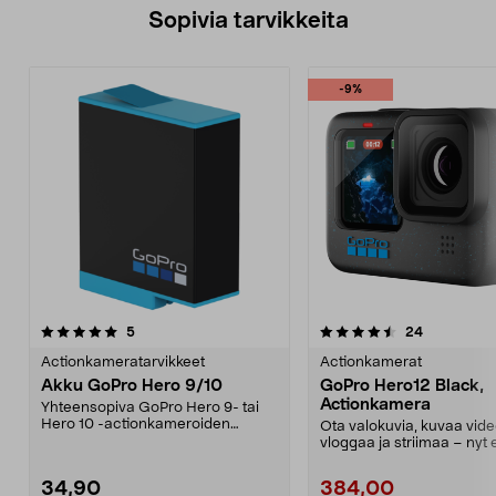
Sopivia tarvikkeita
-9%
4.5viidestä
arvostelut
arvostelut
5
24
tähdestä
Actionkameratarvikkeet
Actionkamerat
Akku GoPro Hero 9/10
GoPro Hero12 Black,
Actionkamera
Yhteensopiva GoPro Hero 9- tai
Hero 10 -actionkameroiden
Ota valokuvia, kuvaa vide
kanssa. Litiumioniakku ...
vloggaa ja striimaa – nyt 
paremmalla a...
34,90
384,00