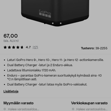
67,00
(sis. ALV:n)
4.7
(
17
)
Tuotenro:
39-2255
Laturi GoPro Hero 9-, Hero 10-, Hero 11- ja Hero 12 -actionkameroille.
Dual Battery Charger -laturi ja 2 Enduro-akkua.
Ladattava litiumioniakku 1720 mAh.
Enduro – parantaa GoPro-kameran suorituskykyä kylmässä aina -10
°C:n lämpötilaan asti.
Dual Battery Charger -laturi lataa myös GoPro-vakioakut.
Lisätietoja
Myymälän varasto
Verkkokaupan varasto
Hakee varastosaldoa...
Hakee varastosaldoa...