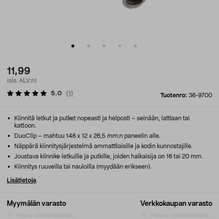
11,99
(sis. ALV:n)
5.0
(
1
)
Tuotenro:
36-9700
Kiinnitä letkut ja putket nopeasti ja helposti – seinään, lattiaan tai
kattoon.
DuoClip – mahtuu 146 x 12 x 26,5 mm:n paneelin alle.
Näppärä kiinnitysjärjestelmä ammattilaisille ja kodin kunnostajille.
Joustava kiinnike letkuille ja putkille, joiden halkaisija on 16 tai 20 mm.
Kiinnitys ruuveilla tai nauloilla (myydään erikseen).
Lisätietoja
Myymälän varasto
Verkkokaupan varasto
Hakee varastosaldoa...
Hakee varastosaldoa...