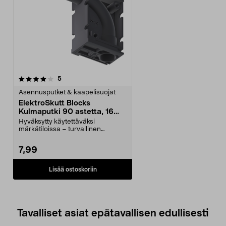
arvostelut
5
Asennusputket & kaapelisuojat
ElektroSkutt Blocks
Kulmaputki 90 astetta, 16
mm
Hyväksytty käytettäväksi
märkätiloissa – turvallinen
asennus sisälle tai ulos. E...
7,99
Lisää ostoskoriin
Tavalliset asiat epätavallisen edullisesti