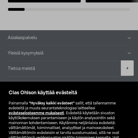
Alatunniste
Asiakaspalvelu
Yleisiä kysymyksiä
Product
+
Tietoa meistä
quantity
Ajankohtaista
Clas Ohlson käyttää evästeitä
Muut yrityksemme
Painamalla
”Hyväksy kaikki evästeet”
sallit, että tallennamme
evästeitä ja muuta seurantateknologiaa laitteellesi
evästeselosteemme mukaisesti
. Evästeitä käytetään sivuston
Etsi myymälä
käyttökokemuksen parantamiseen ja käytön analysointiin sekä
mainonnan kohdentamiseen. Käytämme neljänlaisia evästeitä:
välttämättömät, toiminnalliset, analyyttiset ja mainosevästeet.
SE
NO
FI
Välttämättömiin evästeisiin ei tarvita suostumustasi, sillä ne ovat
välttämättömiä verkkosivuston sisällön toimimisen kannalta. Voit