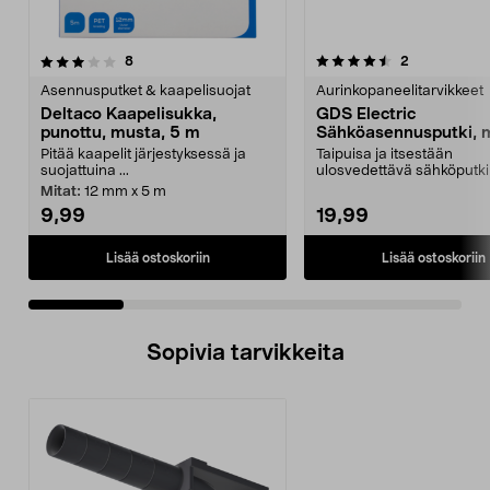
4.5 viidestä
arvostelut
4.0 viidestä
arvostelut
8
2
tähdestä
t
Asennusputket & kaapelisuojat
Aurinkopaneelitarvikkeet
Deltaco Kaapelisukka,
GDS Electric
punottu, musta, 5 m
Sähköasennusputki, 
16 mm x 25 m
Pitää kaapelit järjestyksessä ja
Taipuisa ja itsestään
suojattuina ...
ulosvedettävä sähköputki
helppoon asennukseen.
Mitat:
12 mm x 5 m
Elect...
9,99
19,99
Lisää ostoskoriin
Lisää ostoskoriin
Sopivia tarvikkeita