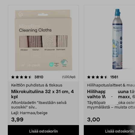
4.5viidestä
arvostelut
4.5viidestä
arvostelu
3810
1561
(1,00/kpl)
tähdestä
t
Keittiön puhdistus & tiskaus
Hiilihapotuslaitteet & mau
Mikrokuituliina 32 x 31 cm, 4
Hiilihappopatruuna tä
-
kpl
vaihto Wassermaxx, 6
Aftonbladetin "itsestään selvä
Täyttöpatruuna, joka ost
suosikki" siiv...
myymälästä – muista ott
patruuna mukaasi m...
Laji:
Harmaa/beige
3,99
3,00
Lisää ostoskoriin
Lisää ostoskoriin