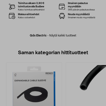
Toimitus alkaen 3,90 €
Ilmainen palautus
toimitustavalla Budbee
myymälään
Katso toimitusvaihtoehdot
365 päivän palautusoikeus
Maksuvaihtoehdot
Nouda myymälästä
Katso ostoehdot
Ilmainen nouto myymälästä
Gds Electric
-
Näytä kaikki tuotteet
Saman kategorian hittituotteet