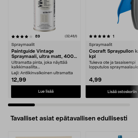
5.0 viidestä
arvostelut
4.0 viidestä
arvostelut
89
1
(32,48/l)
tähdestä
t
Spraymaalit
Spraymaalit
Paintguide Vintage
Cocraft Spraypullon k
Spraymaali, ultra matt, 400
kpl
ml
Ultramatta pinta, joka näyttää
Tukeva ote ja tasaisempi
kalkkimaalilta...
lopputulos spraymaalauk
Cocraft-spraykahva – sopi
Laji:
Antiikinvalkoinen ultramatta
12,99
4,99
Lue lisää
Lisää ostoskoriin
Tavalliset asiat epätavallisen edullisesti