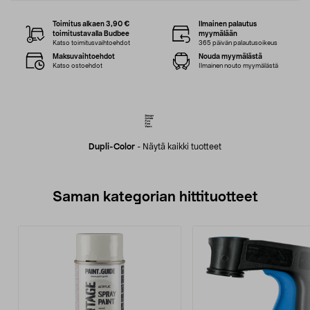
Toimitus alkaen 3,90 €
Ilmainen palautus
toimitustavalla Budbee
myymälään
Katso toimitusvaihtoehdot
365 päivän palautusoikeus
Maksuvaihtoehdot
Nouda myymälästä
Katso ostoehdot
Ilmainen nouto myymälästä
Dupli-Color
-
Näytä kaikki tuotteet
Saman kategorian hittituotteet