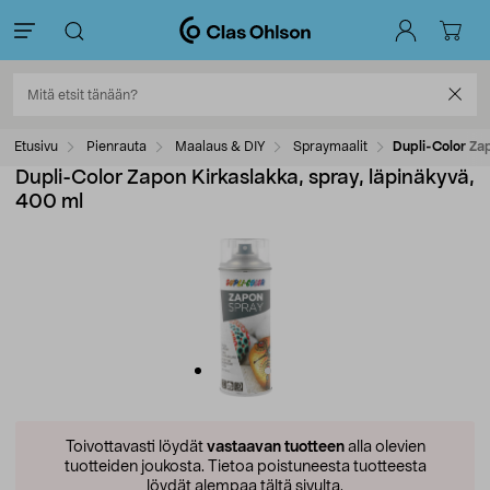
Etusivu
Pienrauta
Maalaus & DIY
Spraymaalit
Dupli-Color Zap
Dupli-Color Zapon Kirkaslakka, spray, läpinäkyvä,
400 ml
Toivottavasti löydät
vastaavan tuotteen
alla olevien
tuotteiden joukosta.
Tietoa poistuneesta tuotteesta
löydät alempaa tältä sivulta.