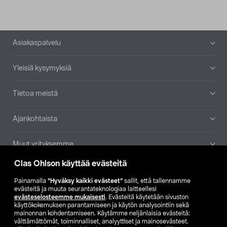
Alatunniste
Asiakaspalvelu
Yleisiä kysymyksiä
Tietoa meistä
Ajankohtaista
Muut yrityksemme
Clas Ohlson käyttää evästeitä
Etsi myymälä
Painamalla
”Hyväksy kaikki evästeet”
sallit, että tallennamme
evästeitä ja muuta seurantateknologiaa laitteellesi
SE
NO
FI
evästeselosteemme mukaisesti
. Evästeitä käytetään sivuston
käyttökokemuksen parantamiseen ja käytön analysointiin sekä
FI
SV
mainonnan kohdentamiseen. Käytämme neljänlaisia evästeitä:
välttämättömät, toiminnalliset, analyyttiset ja mainosevästeet.