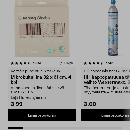
4.5viidestä
arvostelut
4.5viidestä
arvostelu
3814
1561
(1,00/kpl)
tähdestä
t
Keittiön puhdistus & tiskaus
Hiilihapotuslaitteet & mau
Mikrokuituliina 32 x 31 cm, 4
Hiilihappopatruuna tä
kpl
vaihto Wassermaxx, 6
Aftonbladetin "itsestään selvä
Täyttöpatruuna, joka ost
suosikki" siiv...
myymälästä – muista ott
patruuna mukaasi m...
Laji:
Harmaa/beige
3,99
3,00
Lisää ostoskoriin
Lisää ostoskoriin