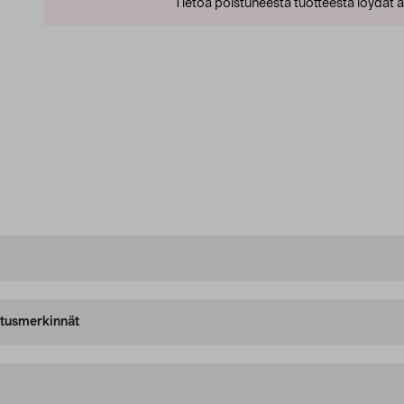
Tietoa poistuneesta tuotteesta löydät al
oitusmerkinnät