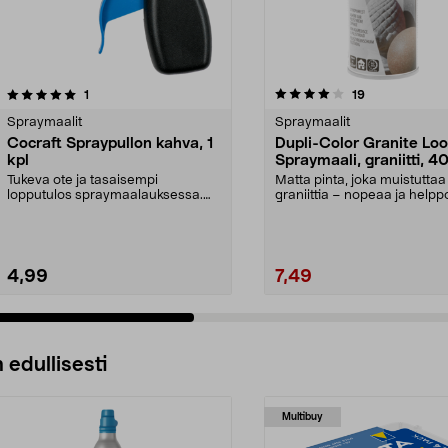
4.0 viidestä
arvostelut
4.5 viidestä
arvostelut
1
19
tähdestä
Spraymaalit
Spraymaalit
Cocraft Spraypullon kahva, 1
Dupli-Color Granite Lo
kpl
Spraymaali, graniitti, 4
Tukeva ote ja tasaisempi
Matta pinta, joka muistuttaa
lopputulos spraymaalauksessa.
graniittia – nopeaa ja helpp
Cocraft-spraykahva – sopi...
spraymaalilla. Dupli...
4,99
7,49
 edullisesti
Multibuy