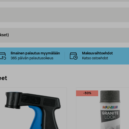
kset)
Ilmainen palautus myymälään
Maksuvaihtoehdot
365 päivän palautusoikeus
Katso ostoehdot
eet
-50%