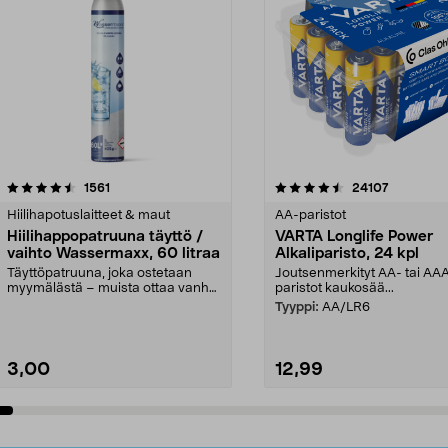
4.5viidestä
arvostelut
4.5viidestä
arvostelut
1561
24107
tähdestä
Hiilihapotuslaitteet & maut
AA-paristot
Hiilihappopatruuna täyttö /
VARTA Longlife Power
vaihto Wassermaxx, 60 litraa
Alkaliparisto, 24 kpl
Täyttöpatruuna, joka ostetaan
Joutsenmerkityt AA- tai AA
myymälästä – muista ottaa vanha
paristot kaukosää...
patruuna mukaasi m...
Tyyppi:
AA/LR6
3,00
12,99
Lisää ostoskoriin
Lisää ostoskoriin