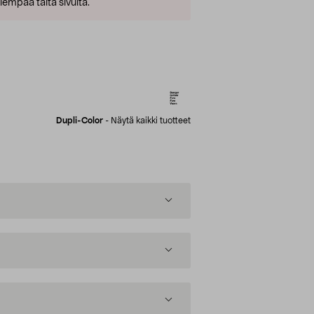
empaa tältä sivulta.
Dupli-Color
-
Näytä kaikki tuotteet