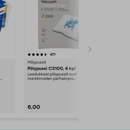
4.5viidestä
arvostelut
4.5
471
6
tähdestä
tähdestä
Pölypussit
Kierrätys & ro
Pölypussi C3100, 4 kpl
Roskapussi,
kahvat, 30 l
Laadukkaat pölypussit ovat
markkinoiden parhaimpia.
A-
Testivoittaja 
Kestävä, jopa 50 % suurempi ...
roskapussi u
Roskapussi, jo
6,00
2,00
Lisää ostoskoriin
Lisää