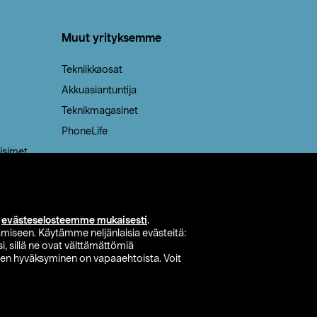
Muut yrityksemme
Tekniikkaosat
Akkuasiantuntija
Teknikmagasinet
PhoneLife
isimet
i
evästeselosteemme mukaisesti
.
miseen. Käytämme neljänlaisia evästeitä:
i, sillä ne ovat välttämättömiä
den hyväksyminen on vapaaehtoista. Voit
si myymälä