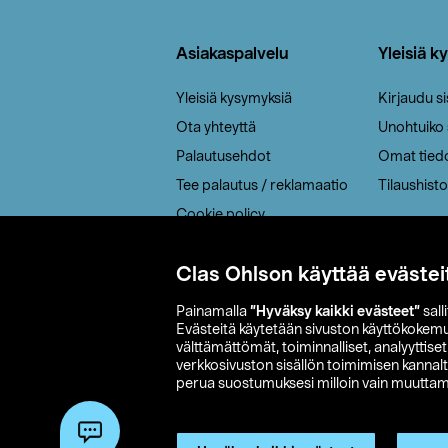
Alatunniste
Asiakaspalvelu
Yleisiä k
Yleisiä kysymyksiä
Kirjaudu s
Ota yhteyttä
Unohtuiko
Palautusehdot
Omat tied
Tee palautus / reklamaatio
Tilaushisto
Cookie policy
Toimitustavat
Clas Ohlson käyttää evästei
Saavutettavuus
Painamalla
”Hyväksy kaikki evästeet”
sall
Evästeitä käytetään sivuston käyttökokem
välttämättömät, toiminnalliset, analyyttise
verkkosivuston sisällön toimimisen kannalt
perua suostumuksesi milloin vain muuttama
© 2026 Clas