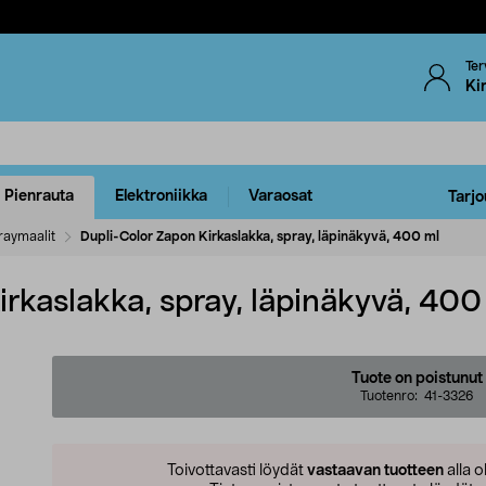
Ter
Ki
Pienrauta
Elektroniikka
Varaosat
Tarjo
raymaalit
Dupli-Color Zapon Kirkaslakka, spray, läpinäkyvä, 400 ml
rkaslakka, spray, läpinäkyvä, 400
Tuote on poistunut
Tuotenro:
41-3326
Toivottavasti löydät
vastaavan tuotteen
alla o