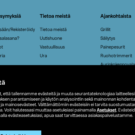
ysymyksiä
Tietoa meistä
Ajankohtaista
isään/Rekisteröidy
Tietoa meistä
Grillit
 salasana?
Uutishuone
Säilytys
ot
Vastuullisuus
Painepesurit
ria
Ura
Ruohotrimmerit
Aurinkokennovala
tä
it, että tallennamme evästeitä ja muuta seurantateknologiaa laitteelles
uksen parantamiseen ja käytön analysointiin sekä mainonnan kohdenta
t ja mainosevästeet. Välttämättömiin evästeisiin ei tarvita suostumustas
a. Voit halutessasi muuttaa asetuksiasi painamalla
Asetukset
. Evästei
lla evästeasetuksiasi, apua saat tarvittaessa asiakaspalvelustamme.
 Ohlson
Club Clas
Ostoehdot
Tietosuojaseloste
Et
Näytä hinnat ilman ALV:a