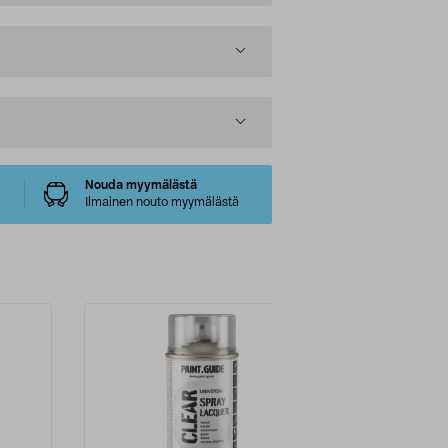
Nouda myymälästä
Ilmainen nouto myymälästä