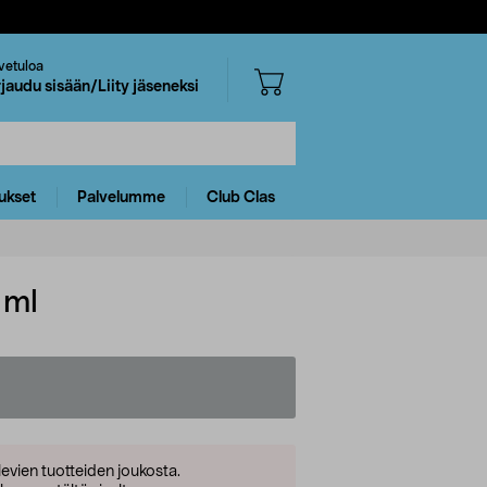
vetuloa
rjaudu sisään/Liity jäseneksi
ukset
Palvelumme
Club Clas
 ml
levien tuotteiden joukosta.