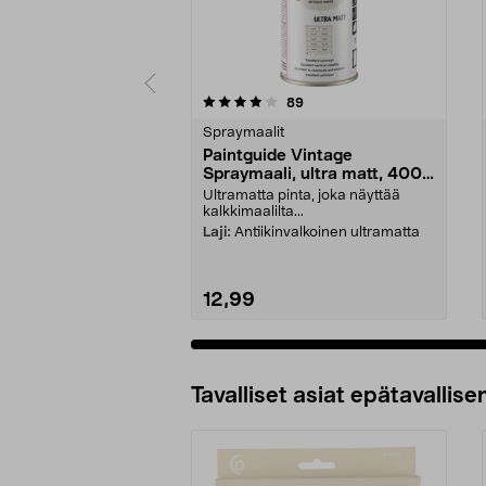
0 viidestä
5.0 viidestä
arvostelut
89
tähdestä
tähdestä
Spraymaalit
Paintguide Vintage
Spraymaali, ultra matt, 400
ml
Ultramatta pinta, joka näyttää
kalkkimaalilta...
Laji:
Antiikinvalkoinen ultramatta
12,99
Tavalliset asiat epätavallisen