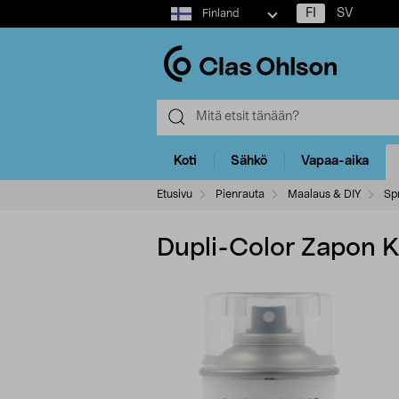
Select
FI
SV
Finland
market
Koti
Sähkö
Vapaa-aika
Etusivu
Pienrauta
Maalaus & DIY
Sp
Dupli-Color Zapon Ki