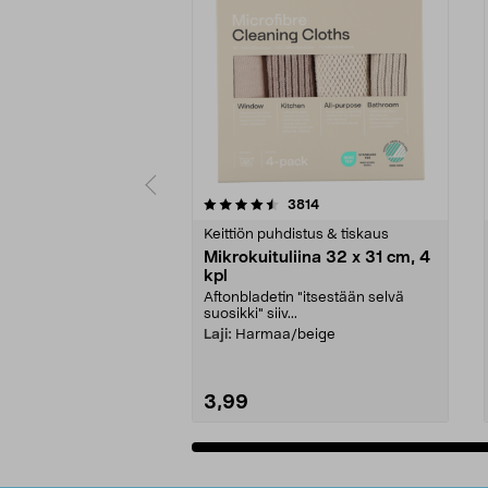
5viidestä
4.5viidestä
arvostelut
3814
tähdestä
tähdestä
Keittiön puhdistus & tiskaus
Mikrokuituliina 32 x 31 cm, 4
kpl
Aftonbladetin "itsestään selvä
suosikki" siiv...
Laji:
Harmaa/beige
3,99
Lisää ostoskoriin