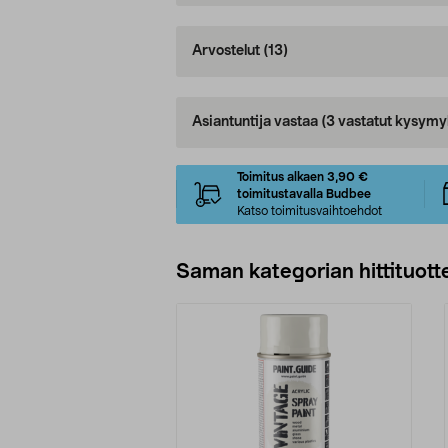
Arvostelut
(13)
Asiantuntija vastaa
(3 vastatut kysymy
Toimitus alkaen 3,90 €
toimitustavalla Budbee
Katso toimitusvaihtoehdot
Saman kategorian hittituott