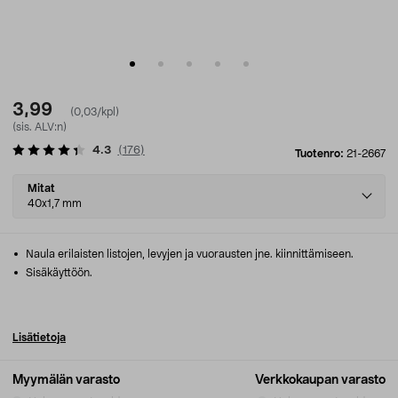
3,99
(0,03/kpl)
(sis. ALV:n)
4.3
(
176
)
Tuotenro:
21-2667
Select
Mitat
variant
40x1,7 mm
Naula erilaisten listojen, levyjen ja vuorausten jne. kiinnittämiseen.
Sisäkäyttöön.
Lisätietoja
Myymälän varasto
Verkkokaupan varasto