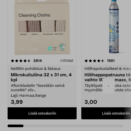
4.5viidestä
arvostelut
4.5viidestä
arvostelu
3814
1561
(1,00/kpl)
tähdestä
t
Keittiön puhdistus & tiskaus
Hiilihapotuslaitteet & mau
Mikrokuituliina 32 x 31 cm, 4
Hiilihappopatruuna tä
kpl
vaihto Wassermaxx, 6
Aftonbladetin "itsestään selvä
Täyttöpatruuna, joka ost
-
suosikki" siiv...
myymälästä – muista ott
patruuna mukaasi m...
Laji:
Harmaa/beige
3,99
3,00
Lisää ostoskoriin
Lisää ostoskoriin