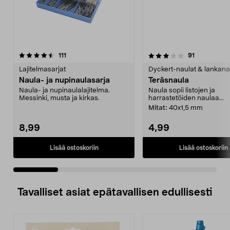
3.5 viidestä
arvostelut
3.5 viidestä
arvostelut
111
91
tähdestä
t
Lajitelmasarjat
Dyckert-naulat & lankana
Naula- ja nupinaulasarja
Teräsnaula
Naula- ja nupinaulalajitelma.
Naula sopii listojen ja
Messinki, musta ja kirkas.
harrastetöiden naulaa...
Mitat:
40x1,5 mm
8,99
4,99
Lisää ostoskoriin
Lisää ostoskoriin
Tavalliset asiat epätavallisen edullisesti