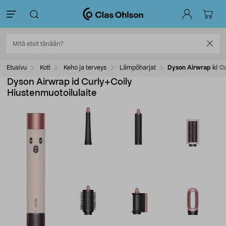
Etusivu
Koti
Keho ja terveys
Lämpöharjat
Dyson Airwrap id Cu
Dyson Airwrap id Curly+Coily
Hiustenmuotoilulaite