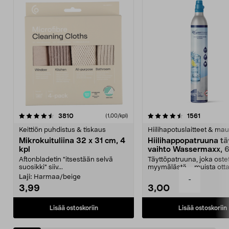
4.5viidestä
arvostelut
4.5viidestä
arvostelu
3810
1561
(1,00/kpl)
tähdestä
t
Keittiön puhdistus & tiskaus
Hiilihapotuslaitteet & mau
Mikrokuituliina 32 x 31 cm, 4
Hiilihappopatruuna tä
kpl
vaihto Wassermaxx, 6
Aftonbladetin "itsestään selvä
Täyttöpatruuna, joka ost
suosikki" siiv...
myymälästä – muista ott
patruuna mukaasi m...
Laji:
Harmaa/beige
-
3,99
3,00
Lisää ostoskoriin
Lisää ostoskoriin