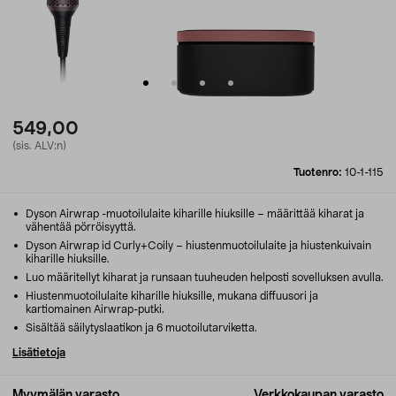
549,00
(sis. ALV:n)
Tuotenro:
10-1-115
Dyson Airwrap -muotoilulaite kiharille hiuksille – määrittää kiharat ja
vähentää pörröisyyttä.
Dyson Airwrap id Curly+Coily – hiustenmuotoilulaite ja hiustenkuivain
kiharille hiuksille.
Luo määritellyt kiharat ja runsaan tuuheuden helposti sovelluksen avulla.
Hiustenmuotoilulaite kiharille hiuksille, mukana diffuusori ja
kartiomainen Airwrap-putki.
Sisältää säilytyslaatikon ja 6 muotoilutarviketta.
Lisätietoja
Myymälän varasto
Verkkokaupan varasto