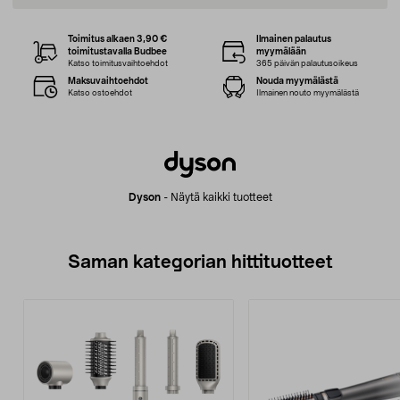
Toimitus alkaen 3,90 €
Ilmainen palautus
toimitustavalla Budbee
myymälään
Katso toimitusvaihtoehdot
365 päivän palautusoikeus
Maksuvaihtoehdot
Nouda myymälästä
Katso ostoehdot
Ilmainen nouto myymälästä
Dyson
-
Näytä kaikki tuotteet
Saman kategorian hittituotteet