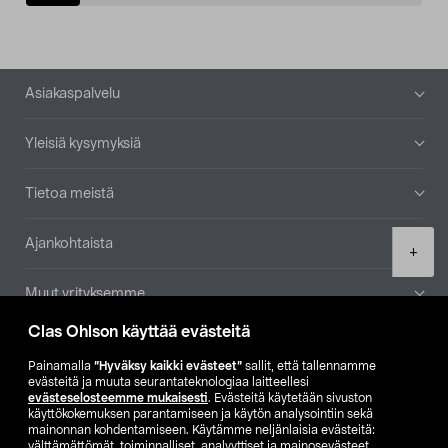
Alatunniste
Asiakaspalvelu
Yleisiä kysymyksiä
Tietoa meistä
Ajankohtaista
Product
+
quantity
Muut yrityksemme
Clas Ohlson käyttää evästeitä
Etsi myymälä
Painamalla
”Hyväksy kaikki evästeet”
sallit, että tallennamme
evästeitä ja muuta seurantateknologiaa laitteellesi
SE
NO
FI
evästeselosteemme mukaisesti
. Evästeitä käytetään sivuston
käyttökokemuksen parantamiseen ja käytön analysointiin sekä
FI
SV
mainonnan kohdentamiseen. Käytämme neljänlaisia evästeitä:
välttämättömät, toiminnalliset, analyyttiset ja mainosevästeet.