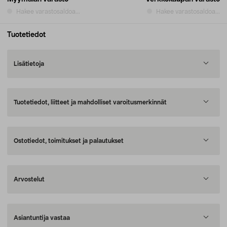
Hakee varastosaldoa...
Hakee varastosaldoa...
Tuotetiedot
Lisätietoja
Tuotetiedot, liitteet ja mahdolliset varoitusmerkinnät
Ostotiedot, toimitukset ja palautukset
Arvostelut
Asiantuntija vastaa