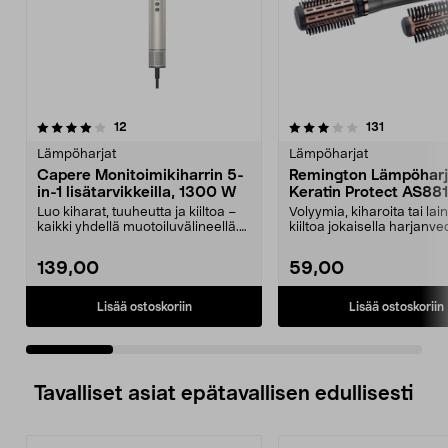
3.5 viidestä
arvostelut
3.5 viidestä
arvostelut
12
131
tähdestä
t
Lämpöharjat
Lämpöharjat
Capere Monitoimikiharrin 5-
Remington Lämpöhar
in-1 lisätarvikkeilla, 1300 W
Keratin Protect AS88
Luo kiharat, tuuheutta ja kiiltoa –
Volyymia, kiharoita tai lai
kaikki yhdellä muotoiluvälineellä.
kiiltoa jokaisella harjanve
Capere-mo...
Remington K...
139,00
59,00
Lisää ostoskoriin
Lisää ostoskoriin
Tavalliset asiat epätavallisen edullisesti