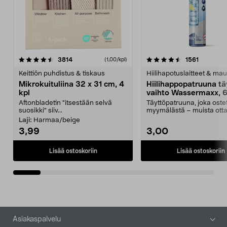
4.5viidestä
arvostelut
4.5viidestä
arvostelu
3814
1561
(1,00/kpl)
tähdestä
t
Keittiön puhdistus & tiskaus
Hiilihapotuslaitteet & mau
Mikrokuituliina 32 x 31 cm, 4
Hiilihappopatruuna tä
kpl
vaihto Wassermaxx, 6
Aftonbladetin "itsestään selvä
Täyttöpatruuna, joka ost
suosikki" siiv...
myymälästä – muista ott
patruuna mukaasi m...
Laji:
Harmaa/beige
3,99
3,00
Lisää ostoskoriin
Lisää ostoskoriin
Alatunniste
Asiakaspalvelu