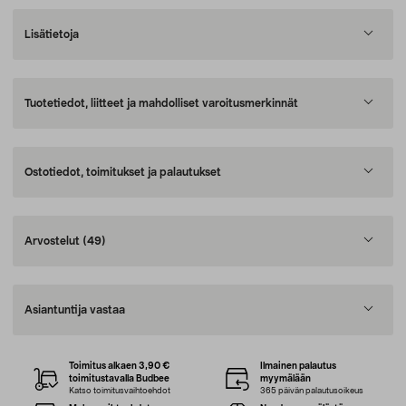
Lisätietoja
Tuotetiedot, liitteet ja mahdolliset varoitusmerkinnät
Ostotiedot, toimitukset ja palautukset
Arvostelut
(49)
Asiantuntija vastaa
Toimitus alkaen 3,90 €
Ilmainen palautus
toimitustavalla Budbee
myymälään
Katso toimitusvaihtoehdot
365 päivän palautusoikeus