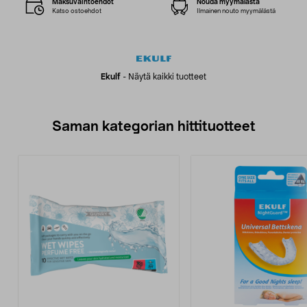
Maksuvaihtoehdot
Nouda myymälästä
Katso ostoehdot
Ilmainen nouto myymälästä
Ekulf
-
Näytä kaikki tuotteet
Saman kategorian hittituotteet