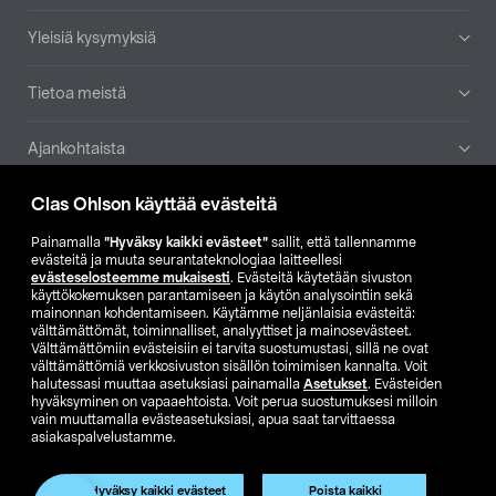
Yleisiä kysymyksiä
Tietoa meistä
Ajankohtaista
Clas Ohlson käyttää evästeitä
Muut yrityksemme
Painamalla
”Hyväksy kaikki evästeet”
sallit, että tallennamme
Etsi myymälä
evästeitä ja muuta seurantateknologiaa laitteellesi
evästeselosteemme mukaisesti
. Evästeitä käytetään sivuston
käyttökokemuksen parantamiseen ja käytön analysointiin sekä
mainonnan kohdentamiseen. Käytämme neljänlaisia evästeitä:
SE
NO
FI
välttämättömät, toiminnalliset, analyyttiset ja mainosevästeet.
Välttämättömiin evästeisiin ei tarvita suostumustasi, sillä ne ovat
FI
SV
välttämättömiä verkkosivuston sisällön toimimisen kannalta. Voit
halutessasi muuttaa asetuksiasi painamalla
Asetukset
. Evästeiden
hyväksyminen on vapaaehtoista. Voit perua suostumuksesi milloin
vain muuttamalla evästeasetuksiasi, apua saat tarvittaessa
asiakaspalvelustamme.
Hyväksy kaikki evästeet
Poista kaikki
Club Clas
Ostoehdot
Tietosuojaseloste