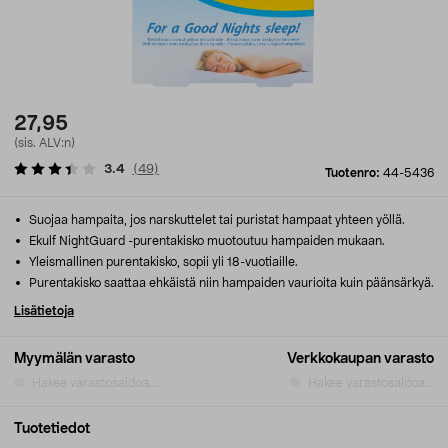
27,95
(sis. ALV:n)
3.4
(
49
)
Tuotenro:
44-5436
Suojaa hampaita, jos narskuttelet tai puristat hampaat yhteen yöllä.
Ekulf NightGuard -purentakisko muotoutuu hampaiden mukaan.
Yleismallinen purentakisko, sopii yli 18-vuotiaille.
Purentakisko saattaa ehkäistä niin hampaiden vaurioita kuin päänsärkyä.
Lisätietoja
Myymälän varasto
Verkkokaupan varasto
Hakee varastosaldoa...
Hakee varastosaldoa...
Tuotetiedot