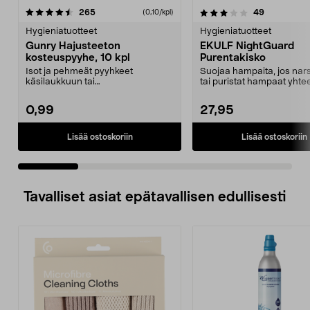
3.5 viidestä
arvostelut
4.5 viidestä
arvostelut
265
49
(0,10/kpl)
tähdestä
t
Hygieniatuotteet
Hygieniatuotteet
Gunry Hajusteeton
EKULF NightGuard
kosteuspyyhe, 10 kpl
Purentakisko
Isot ja pehmeät pyyhkeet
Suojaa hampaita, jos nars
käsilaukkuun tai
tai puristat hampaat yhtee
hansikaslokeroon. Gunry-
Ekulf Night...
kosteuspyyhe, ...
0,99
27,95
Lisää ostoskoriin
Lisää ostoskoriin
Tavalliset asiat epätavallisen edullisesti